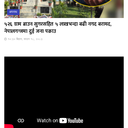
अपराध
५२६ ग्राम ब्राउन सुगरसहित ५ लाखभन्दा बढी नगद बरामद,
नेपालगन्जमा दुई जना पक्राउ
१०:३० बिहान, साउन १८, २०८३