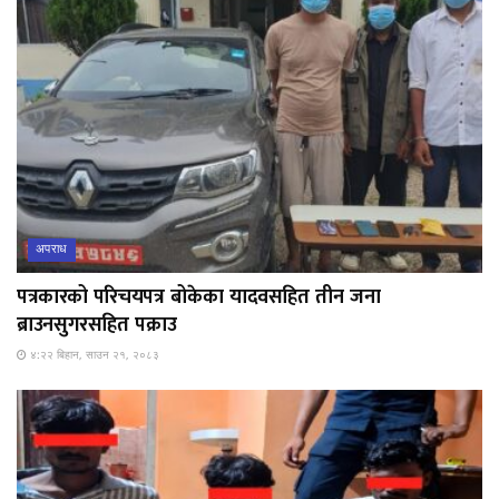
अपराध
पत्रकारको परिचयपत्र बोकेका यादवसहित तीन जना
ब्राउनसुगरसहित पक्राउ
४:२२ बिहान, साउन २१, २०८३