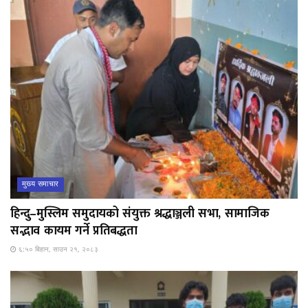
मुख्य समाचार
हिन्दु–मुस्लिम समुदायको संयुक्त श्रद्धाञ्जली सभा, सामाजिक
सद्भाव कायम गर्ने प्रतिबद्धता
६:५० बिहान, साउन २१, २०८३