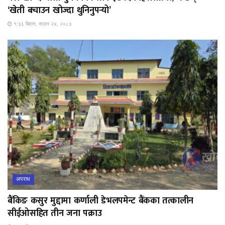
‘खेती बचाउन खोज्दा थुनिनुपर्‍यो’
१:३६ बिहान, साउन २४, २०८३
अपराध
बैंकिङ कसुर मुद्दामा कर्णाली डेभलपमेन्ट बैंकका तत्कालीन
सीईओसहित तीन जना पक्राउ