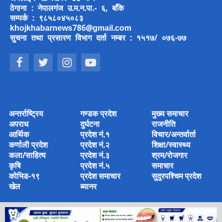
ठेगाना : नेपालगंज उ.म.न.पा.- ६, बाँके
सम्पर्क : ९८५८०४५०८३
khojkhabarnews786@gmail.com
सुचना तथा प्रसारण विभाग दर्ता नम्बर : १५१७/ ०७६-७७
अन्तर्राष्ट्रिय
गण्डक प्रदेश
मुख्य समाचार
अपराध
दुर्घटना
राजनीति
आर्थिक
प्रदेश नं.१
विचार/अन्तर्वार्ता
कर्णाली प्रदेश
प्रदेश नं.२
शिक्षा/स्वास्थ्य
कला/साहित्य
प्रदेश नं.३
श्रम/रोजगार
कृषि
प्रदेश नं.५
समाचार
कोभिड-१९
प्रदेश समाचार
सुदुरपश्चिम प्रदेश
खेल
ब्यानर