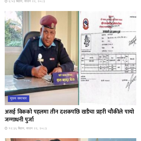
६:५३ बिहान, साउन २२, २०८३
मुख्य समाचार
असई विकको पहलमा तीन दशकपछि खडैचा प्रहरी चौकीले पायो
जग्गाधनी पुर्जा
१२:३६ बिहान, साउन २२, २०८३