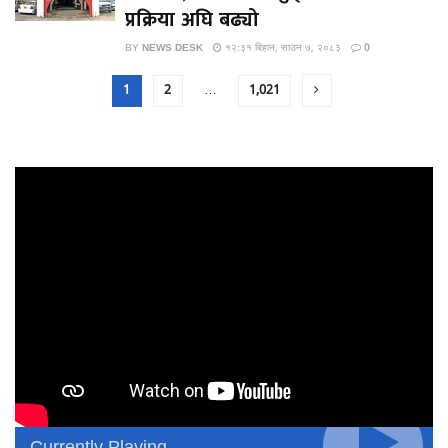
प्रक्रिया अघि बढ्यो
BY
NEWS DESK
१२:३१ बिहान, साउन ७, २०८३
0
1
2
…
1,021
Currently Playing