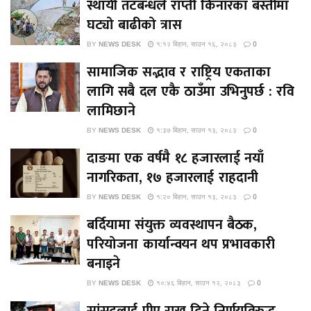
स्थायी तटबन्धले राप्ती किनारका बस्तीमा
घट्यो बाढीको त्रास
BY
NEWS DESK
१:१२ बिहान, साउन १६, २०८३
0
सामाजिक सद्भाव र राष्ट्रिय एकताका
लागि सबै दल एकै ठाउँमा उभिनुपर्छ : रवि
लामिछाने
BY
NEWS DESK
१:३७ बिहान, साउन १३, २०८३
0
दाङमा एक वर्षमै १८ हजारलाई नयाँ
नागरिकता, १७ हजारलाई राहदानी
BY
NEWS DESK
१:२० बिहान, साउन १३, २०८३
0
बर्दियामा संयुक्त व्यवस्थापन बैठक,
परियोजना कार्यान्वयन थप प्रभावकारी
बनाइने
BY
NEWS DESK
१०:४६ बिहान, साउन १२, २०८३
0
सांसदलाई पीए राख्न दिने निर्णयविरुद्ध