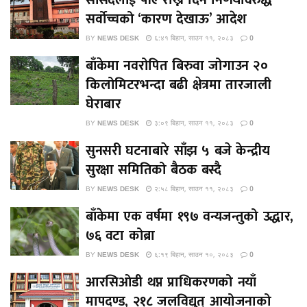
सर्वोच्चको ‘कारण देखाऊ’ आदेश
BY
NEWS DESK
६:४१ बिहान, साउन ११, २०८३
0
बाँकेमा नवरोपित बिरुवा जोगाउन २०
किलोमिटरभन्दा बढी क्षेत्रमा तारजाली
घेराबार
BY
NEWS DESK
३:०९ बिहान, साउन ११, २०८३
0
सुनसरी घटनाबारे साँझ ५ बजे केन्द्रीय
सुरक्षा समितिको बैठक बस्दै
BY
NEWS DESK
२:५८ बिहान, साउन ११, २०८३
0
बाँकेमा एक वर्षमा १९७ वन्यजन्तुको उद्धार,
७६ वटा कोब्रा
BY
NEWS DESK
६:१९ बिहान, साउन १०, २०८३
0
आरसिओडी थप्न प्राधिकरणको नयाँ
मापदण्ड, २१८ जलविद्युत् आयोजनाको