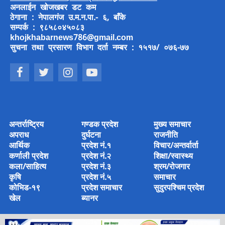
अनलाईन खोजखबर डट कम
ठेगाना : नेपालगंज उ.म.न.पा.- ६, बाँके
सम्पर्क : ९८५८०४५०८३
khojkhabarnews786@gmail.com
सुचना तथा प्रसारण विभाग दर्ता नम्बर : १५१७/ ०७६-७७
अन्तर्राष्ट्रिय
गण्डक प्रदेश
मुख्य समाचार
अपराध
दुर्घटना
राजनीति
आर्थिक
प्रदेश नं.१
विचार/अन्तर्वार्ता
कर्णाली प्रदेश
प्रदेश नं.२
शिक्षा/स्वास्थ्य
कला/साहित्य
प्रदेश नं.३
श्रम/रोजगार
कृषि
प्रदेश नं.५
समाचार
कोभिड-१९
प्रदेश समाचार
सुदुरपश्चिम प्रदेश
खेल
ब्यानर