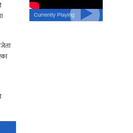
ो
Currently Playing
था
िजेता
ेका
ि