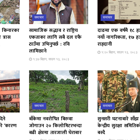
समाचार
समाचार
ती किनारका
सामाजिक सद्भाव र राष्ट्रिय
दाङमा एक वर्षमै १८ 
 त्रास
एकताका लागि सबै दल एकै
नयाँ नागरिकता, १७ ह
ठाउँमा उभिनुपर्छ : रवि
राहदानी
३
लामिछाने
१:२० बिहान, साउन १३, २०८३
१:३७ बिहान, साउन १३, २०८३
समाचार
समाचार
िने
बाँकेमा नवरोपित बिरुवा
सुनसरी घटनाबारे साँझ
चको ‘कारण
जोगाउन २० किलोमिटरभन्दा
केन्द्रीय सुरक्षा समिति
बढी क्षेत्रमा तारजाली घेराबार
बस्दै