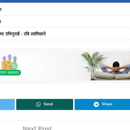
ा
स
मा उभिनुपर्छ : रवि लामिछाने
Send
Share
Next Post