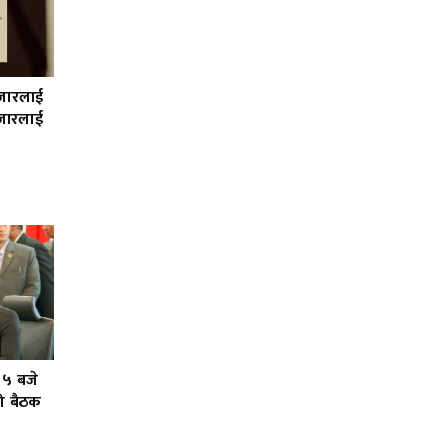
हजारलाई
जारलाई
 ५ बजे
को बैठक