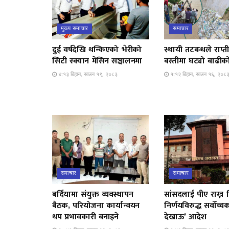
मुख्य समाचार
समाचार
दुई वर्षदेखि थन्किएको भेरीको
स्थायी तटबन्धले राप्
सिटी स्क्यान मेसिन सञ्चालनमा
बस्तीमा घट्यो बाढीको
४:१३ बिहान, साउन १९, २०८३
१:१२ बिहान, साउन १६, २०८
समाचार
समाचार
बर्दियामा संयुक्त व्यवस्थापन
सांसदलाई पीए राख्न द
बैठक, परियोजना कार्यान्वयन
निर्णयविरुद्ध सर्वोच्
थप प्रभावकारी बनाइने
देखाऊ’ आदेश