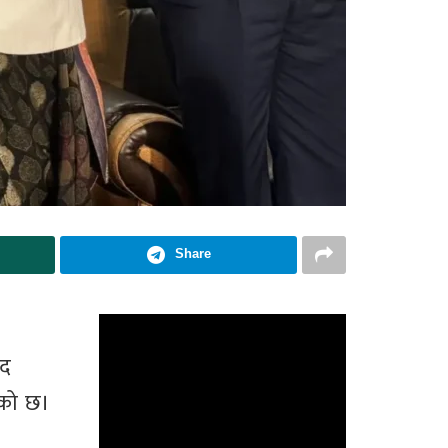
Share
ुद
एको छ।