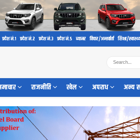
प्रदेश नं.१
प्रदेश नं.२
प्रदेश नं.३
प्रदेश नं.५
ब्यानर
विचार/अन्तर्वार्ता
शिक्षा/स्वास्थ्
 समाचार
राजनीति
खेल
अपराध
अन्य 