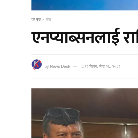
गृह पृष्ठ
खेल
एनप्याब्सनलाई राष
by
News Desk
८:१२ बिहान, जेष्ठ २६, २०८२