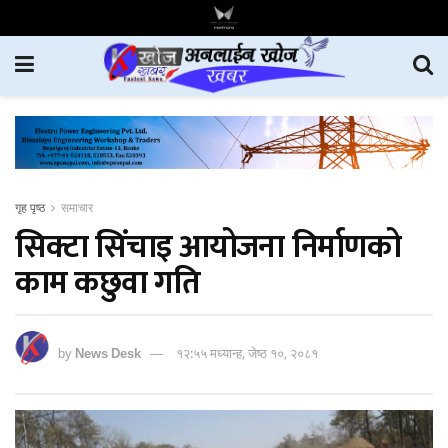
गृह पृष्ठ
समाचार
सिक्टा सिंचाइ आयोजना निर्माणको
काम कछुवा गति
by
News Desk
१२:५५ मध्यान्ह, जेष्ठ १०, २०८१