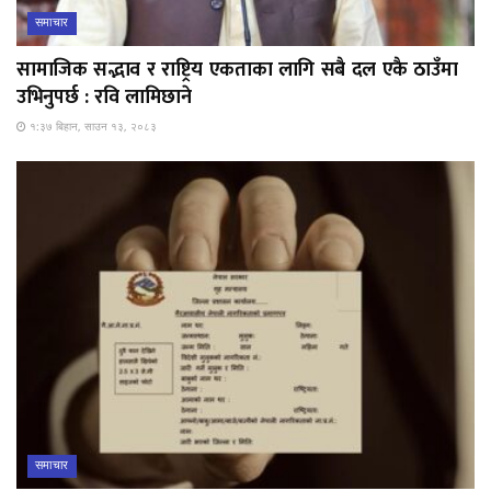
समाचार
सामाजिक सद्भाव र राष्ट्रिय एकताका लागि सबै दल एकै ठाउँमा
उभिनुपर्छ : रवि लामिछाने
१:३७ बिहान, साउन १३, २०८३
समाचार