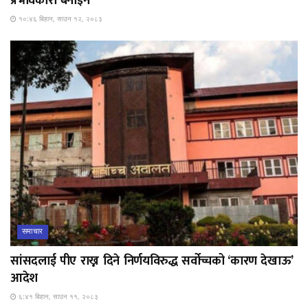
प्रभावकारी बनाइने
१०:४६ बिहान, साउन १२, २०८३
समाचार
सांसदलाई पीए राख्न दिने निर्णयविरुद्ध सर्वोच्चको ‘कारण देखाऊ’
आदेश
६:४१ बिहान, साउन ११, २०८३