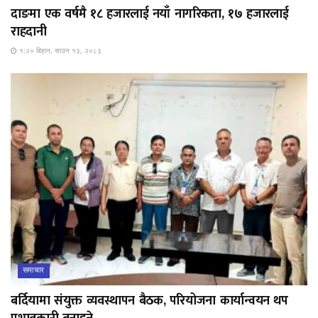
दाङमा एक वर्षमै १८ हजारलाई नयाँ नागरिकता, १७ हजारलाई
राहदानी
१:२० बिहान, साउन १३, २०८३
समाचार
बर्दियामा संयुक्त व्यवस्थापन बैठक, परियोजना कार्यान्वयन थप