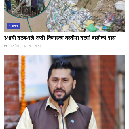
समाचार
स्थायी तटबन्धले राप्ती किनारका बस्तीमा घट्यो बाढीको त्रास
१:१२ बिहान, साउन १६, २०८३