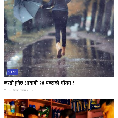
समाचार
कस्तो हुनेछ आगामी २४ घण्टाको मौसम ?
१:०९ बिहान, साउन २३, २०८३