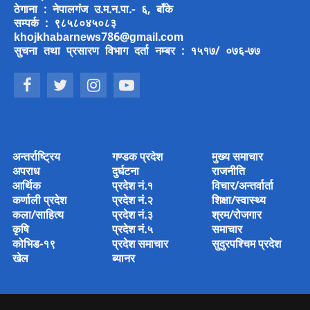
ठेगाना : नेपालगंज उ.म.न.पा.- ६, बाँके
सम्पर्क : ९८५८०४५०८३
khojkhabarnews786@gmail.com
सुचना तथा प्रसारण विभाग दर्ता नम्बर : १५१७/ ०७६-७७
अन्तर्राष्ट्रिय
गण्डक प्रदेश
मुख्य समाचार
अपराध
दुर्घटना
राजनीति
आर्थिक
प्रदेश नं.१
विचार/अन्तर्वार्ता
कर्णाली प्रदेश
प्रदेश नं.२
शिक्षा/स्वास्थ्य
कला/साहित्य
प्रदेश नं.३
श्रम/रोजगार
कृषि
प्रदेश नं.५
समाचार
कोभिड-१९
प्रदेश समाचार
सुदुरपश्चिम प्रदेश
खेल
ब्यानर