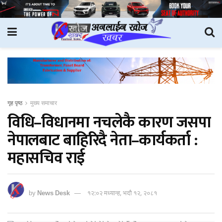
गृह पृष्ठ
मुख्य समाचार
विधि–विधानमा नचलेकै कारण जसपा
नेपालबाट बाहिरिदै नेता–कार्यकर्ता :
महासचिव राई
by
News Desk
१२:०२ मध्यान्ह, भदौ १२, २०८१