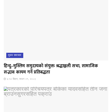
मुख्य समाचार
हिन्दु–मुस्लिम समुदायको संयुक्त श्रद्धाञ्जली सभा, सामाजिक
सद्भाव कायम गर्ने प्रतिबद्धता
६:५० बिहान, साउन २१, २०८३