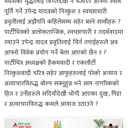
मधेसको मुद्धालाई विगतदेखी नै भजाएर आफ्नो स्वार्थ
पूर्ति गर्ने उपेन्द्र यादवको निरकुंश र स्वच्छाचारी
प्रवृतीलाई अझैपनि कहिलेसम्म सहेर बस्ने साथीहरु ?
पार्टीभित्रको अलोकतान्त्रिक, स्वच्छाचारी र तदर्थवादमा
रमाउने उपेन्द्र यादव प्रवृतिलाई चिर्न तपाईहरुले अव
आफ्नो विवेक प्रयोग गर्ने बेला आएको छैन र ?
पार्टीभित्र अध्यक्षको हैकमवादी र एकलौर्टी
निरंकुशवादी चरित्र सहेर आफुहरुलाई परेको अन्याय र
अत्याचारविरुद्ध बोल्न सक्नुहुन्न भने आम नागरिकको
हित र उनीहरुले सदियौदेखी भोग्दै आएका दुखः, पिडा
र अत्याचारविरुद्ध कसले आवाज उठाउने ?