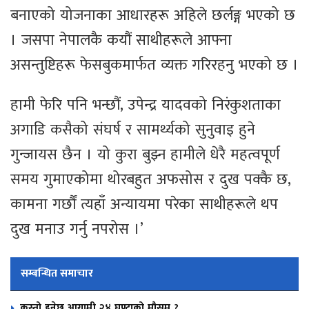
बनाएको योजनाका आधारहरू अहिले छर्लङ्ग भएको छ
। जसपा नेपालकै कयौं साथीहरूले आफ्ना
असन्तुष्टिहरू फेसबुकमार्फत व्यक्त गरिरहनु भएको छ ।
हामी फेरि पनि भन्छौं, उपेन्द्र यादवको निरंकुशताका
अगाडि कसैको संघर्ष र सामर्थ्यको सुनुवाइ हुने
गुन्जायस छैन । यो कुरा बुझ्न हामीले धेरै महत्वपूर्ण
समय गुमाएकोमा थोरबहुत अफसोस र दुख पक्कै छ,
कामना गर्छौं त्यहाँ अन्यायमा परेका साथीहरूले थप
दुख मनाउ गर्नु नपरोस ।’
सम्बन्धित समाचार
कस्तो हुनेछ आगामी २४ घण्टाको मौसम ?