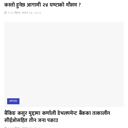
कस्तो हुनेछ आगामी २४ घण्टाको मौसम ?
१:०९ बिहान, साउन २३, २०८३
अपराध
बैंकिङ कसुर मुद्दामा कर्णाली डेभलपमेन्ट बैंकका तत्कालीन
सीईओसहित तीन जना पक्राउ