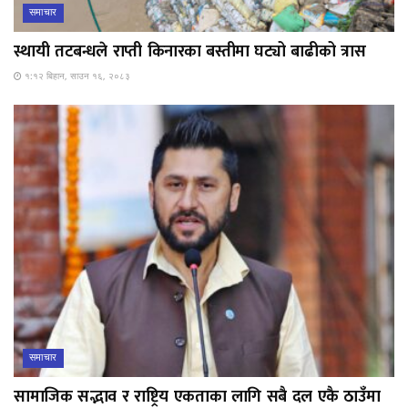
समाचार
स्थायी तटबन्धले राप्ती किनारका बस्तीमा घट्यो बाढीको त्रास
१:१२ बिहान, साउन १६, २०८३
समाचार
सामाजिक सद्भाव र राष्ट्रिय एकताका लागि सबै दल एकै ठाउँमा