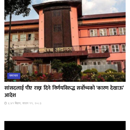
समाचार
सांसदलाई पीए राख्न दिने निर्णयविरुद्ध सर्वोच्चको ‘कारण देखाऊ’
आदेश
६:४१ बिहान, साउन ११, २०८३