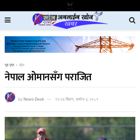
गृह पृष्ठ
खेल
नेपाल ओमानसँग पराजित
by
News Desk
१२:२४ बिहान, अशोज ३, २०८१