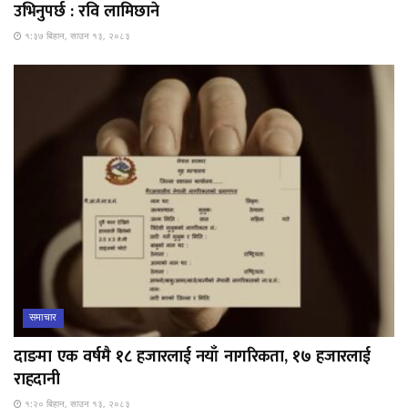
उभिनुपर्छ : रवि लामिछाने
१:३७ बिहान, साउन १३, २०८३
समाचार
दाङमा एक वर्षमै १८ हजारलाई नयाँ नागरिकता, १७ हजारलाई
राहदानी
१:२० बिहान, साउन १३, २०८३