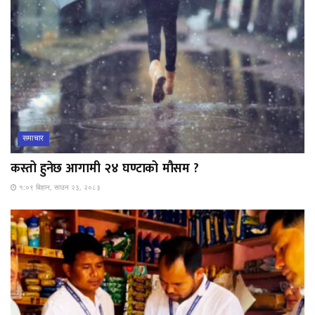
समाचार
कस्तो हुनेछ आगामी २४ घण्टाको मौसम ?
१:०९ बिहान, साउन २३, २०८३