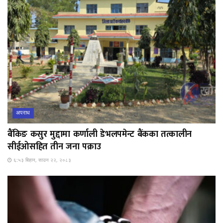
अपराध
बैंकिङ कसुर मुद्दामा कर्णाली डेभलपमेन्ट बैंकका तत्कालीन
सीईओसहित तीन जना पक्राउ
६:५३ बिहान, साउन २२, २०८३