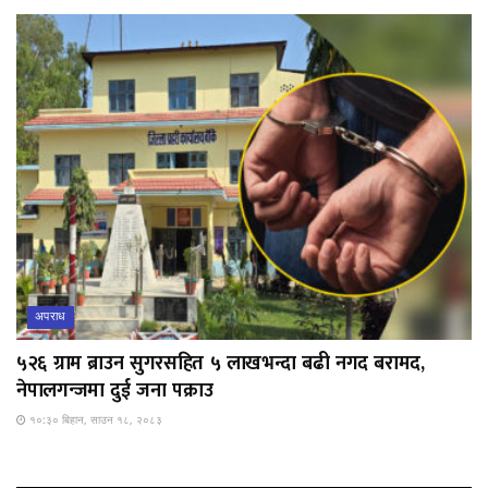
अपराध
५२६ ग्राम ब्राउन सुगरसहित ५ लाखभन्दा बढी नगद बरामद,
नेपालगन्जमा दुई जना पक्राउ
१०:३० बिहान, साउन १८, २०८३