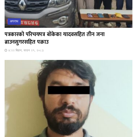
अपराध
पत्रकारको परिचयपत्र बोकेका यादवसहित तीन जना
ब्राउनसुगरसहित पक्राउ
४:२२ बिहान, साउन २१, २०८३