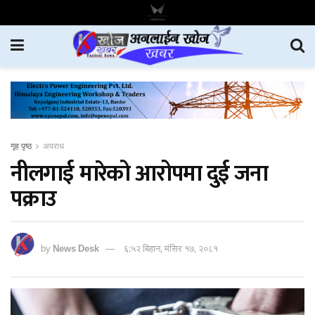
गृह पृष्ठ
अपराध
नीलगाई मारेको आरोपमा दुई जना
पक्राउ
by
News Desk
६:५२ बिहान, मंसिर १७, २०८१