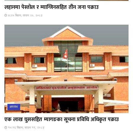
लहानमा पेस्तोल र म्याग्जिनसहित तीन जना पक्राउ
४:२५ बिहान, साउन २०, २०८३
अपराध
एक लाख घुससहित म्यागङका सूचना प्रविधि अधिकृत पक्राउ
१०:१६ बिहान, साउन १९, २०८३