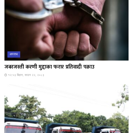
अपराध
जबरजस्ती करणी मुद्दाका फरार प्रतिवादी पक्राउ
१२:५३ बिहान, साउन २२, २०८३