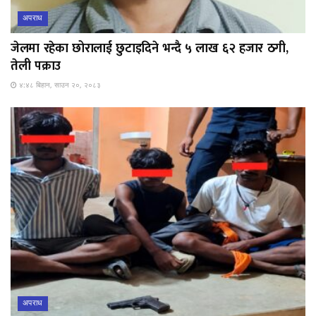
अपराध
जेलमा रहेका छोरालाई छुटाइदिने भन्दै ५ लाख ६२ हजार ठगी,
तेली पक्राउ
४:४८ बिहान, साउन २०, २०८३
अपराध