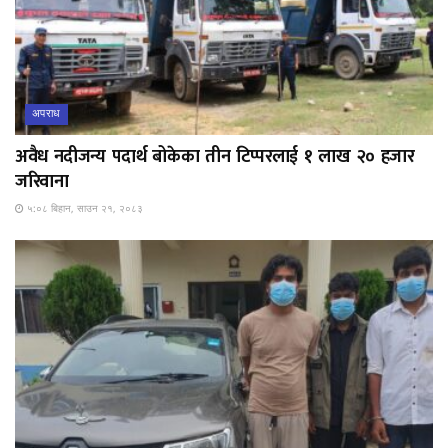
अपराध
अवैध नदीजन्य पदार्थ बोकेका तीन टिप्परलाई १ लाख २० हजार
जरिवाना
५:०८ बिहान, साउन २१, २०८३