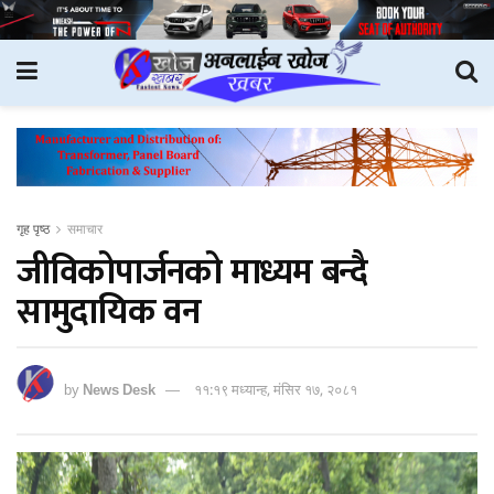
गृह पृष्ठ
समाचार
जीविकोपार्जनको माध्यम बन्दै
सामुदायिक वन
by
News Desk
११:१९ मध्यान्ह, मंसिर १७, २०८१