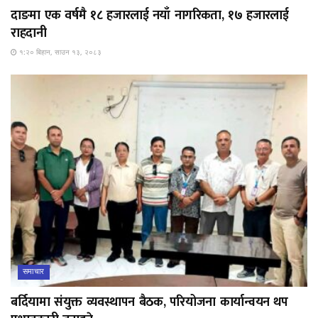
दाङमा एक वर्षमै १८ हजारलाई नयाँ नागरिकता, १७ हजारलाई
राहदानी
१:२० बिहान, साउन १३, २०८३
समाचार
बर्दियामा संयुक्त व्यवस्थापन बैठक, परियोजना कार्यान्वयन थप