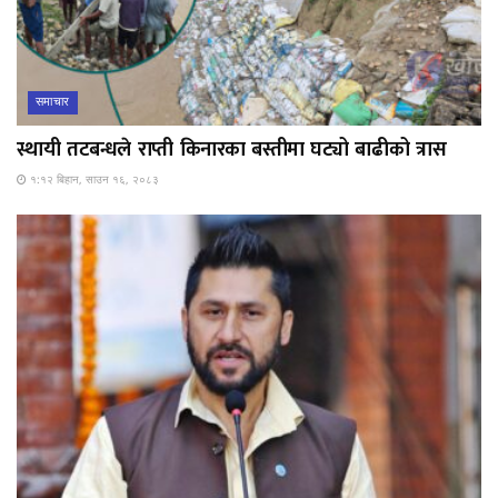
समाचार
स्थायी तटबन्धले राप्ती किनारका बस्तीमा घट्यो बाढीको त्रास
१:१२ बिहान, साउन १६, २०८३