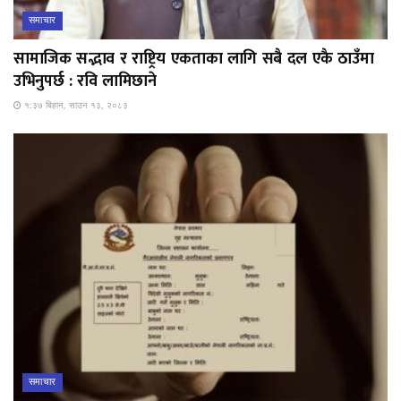
समाचार
सामाजिक सद्भाव र राष्ट्रिय एकताका लागि सबै दल एकै ठाउँमा
उभिनुपर्छ : रवि लामिछाने
१:३७ बिहान, साउन १३, २०८३
समाचार