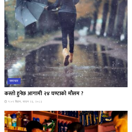
समाचार
कस्तो हुनेछ आगामी २४ घण्टाको मौसम ?
१:०९ बिहान, साउन २३, २०८३