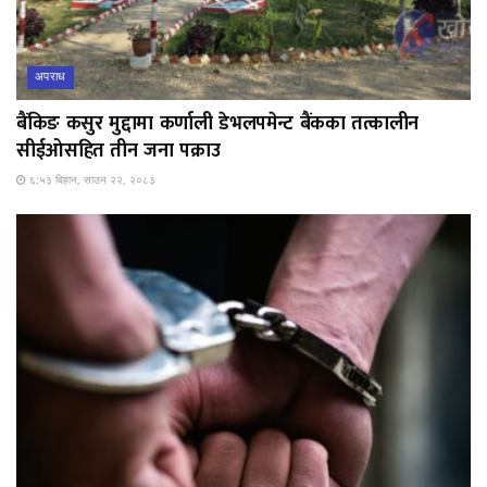
अपराध
बैंकिङ कसुर मुद्दामा कर्णाली डेभलपमेन्ट बैंकका तत्कालीन
सीईओसहित तीन जना पक्राउ
६:५३ बिहान, साउन २२, २०८३