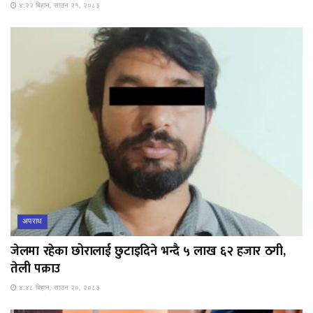
४:२२ बिहान, साउन २१, २०८३
अपराध
जेलमा रहेका छोरालाई छुटाइदिने भन्दै ५ लाख ६२ हजार ठगी,
तेली पक्राउ
४:४८ बिहान, साउन २०, २०८३