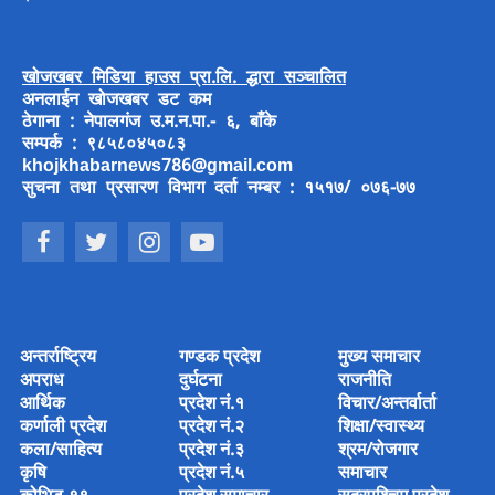
खोजखबर मिडिया हाउस प्रा.लि. द्धारा सञ्चालित
अनलाईन खोजखबर डट कम
ठेगाना : नेपालगंज उ.म.न.पा.- ६, बाँके
सम्पर्क : ९८५८०४५०८३
khojkhabarnews786@gmail.com
सुचना तथा प्रसारण विभाग दर्ता नम्बर : १५१७/ ०७६-७७
अन्तर्राष्ट्रिय
गण्डक प्रदेश
मुख्य समाचार
अपराध
दुर्घटना
राजनीति
आर्थिक
प्रदेश नं.१
विचार/अन्तर्वार्ता
कर्णाली प्रदेश
प्रदेश नं.२
शिक्षा/स्वास्थ्य
कला/साहित्य
प्रदेश नं.३
श्रम/रोजगार
कृषि
प्रदेश नं.५
समाचार