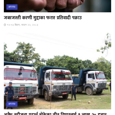
अपराध
जबरजस्ती करणी मुद्दाका फरार प्रतिवादी पक्राउ
१२:५३ बिहान, साउन २२, २०८३
अपराध