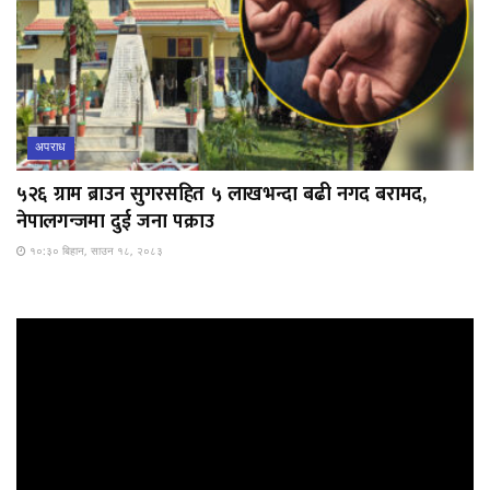
अपराध
५२६ ग्राम ब्राउन सुगरसहित ५ लाखभन्दा बढी नगद बरामद,
नेपालगन्जमा दुई जना पक्राउ
१०:३० बिहान, साउन १८, २०८३