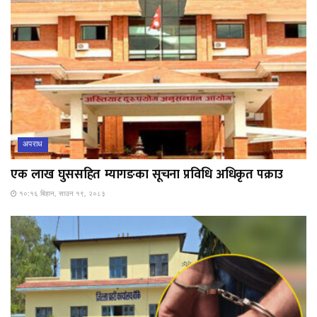
अपराध
एक लाख घुससहित म्यागङका सूचना प्रविधि अधिकृत पक्राउ
१०:१६ बिहान, साउन १९, २०८३