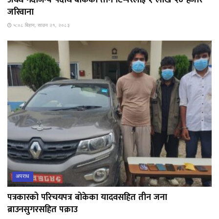
अवैध नदीजन्य पदार्थ बोकेका तीन टिप्परलाई १ लाख २० हजार
जरिवाना
५:०८ बिहान, साउन २१, २०८३
अपराध
पत्रकारको परिचयपत्र बोकेका यादवसहित तीन जना
ब्राउनसुगरसहित पक्राउ