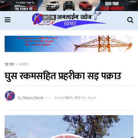
गृह पृष्ठ
अपराध
घुस रकमसहित प्रहरीका सइ पक्राउ
by
News Desk
१२:०४ बिहान, चैत्र १५, २०८१