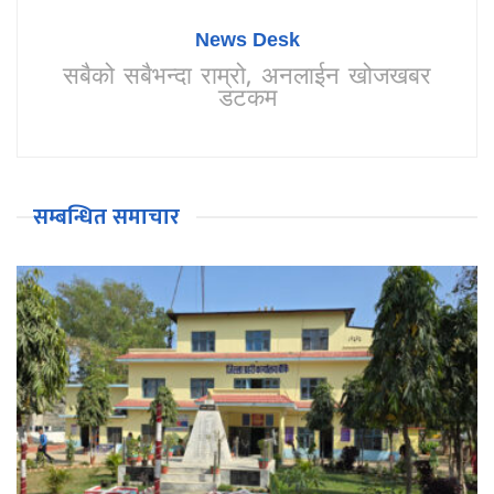
News Desk
सबैको सबैभन्दा राम्रो, अनलाईन खोजखबर
डटकम
सम्बन्धित समाचार