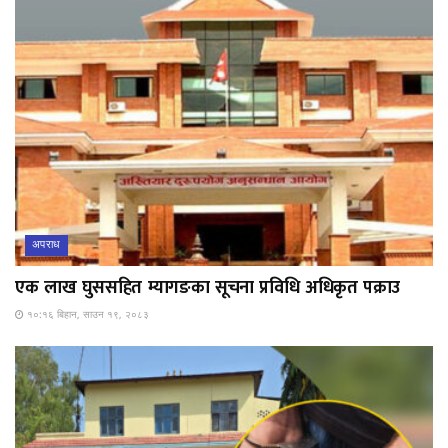
अपराध
एक लाख घुससहित म्यागङका सूचना प्रविधि अधिकृत पक्राउ
१०:१६ बिहान, साउन १९, २०८३