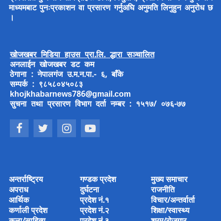
माध्यमबाट पुनःप्रकाशन वा प्रसारण गर्नुअघि अनुमति लिनुहुन अनुरोध छ
।
खोजखबर मिडिया हाउस प्रा.लि. द्धारा सञ्चालित
अनलाईन खोजखबर डट कम
ठेगाना : नेपालगंज उ.म.न.पा.- ६, बाँके
सम्पर्क : ९८५८०४५०८३
khojkhabarnews786@gmail.com
सुचना तथा प्रसारण विभाग दर्ता नम्बर : १५१७/ ०७६-७७
अन्तर्राष्ट्रिय
गण्डक प्रदेश
मुख्य समाचार
अपराध
दुर्घटना
राजनीति
आर्थिक
प्रदेश नं.१
विचार/अन्तर्वार्ता
कर्णाली प्रदेश
प्रदेश नं.२
शिक्षा/स्वास्थ्य