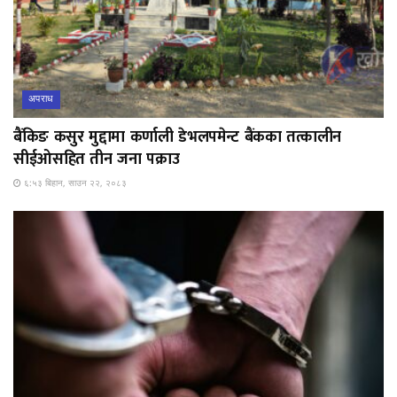
अपराध
बैंकिङ कसुर मुद्दामा कर्णाली डेभलपमेन्ट बैंकका तत्कालीन
सीईओसहित तीन जना पक्राउ
६:५३ बिहान, साउन २२, २०८३