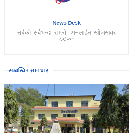
News Desk
सबैको सबैभन्दा राम्रो, अनलाईन खोजखबर
डटकम
सम्बन्धित समाचार