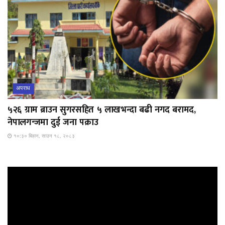
अपराध
५२६ ग्राम ब्राउन सुगरसहित ५ लाखभन्दा बढी नगद बरामद,
नेपालगन्जमा दुई जना पक्राउ
१०:३० बिहान, साउन १८, २०८३