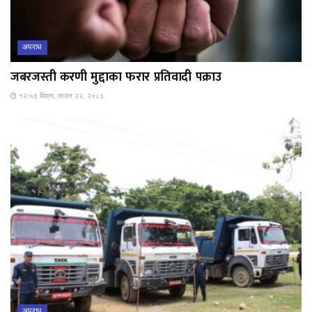
अपराध
जबरजस्ती करणी मुद्दाका फरार प्रतिवादी पक्राउ
१२:५३ बिहान, साउन २२, २०८३
अपराध