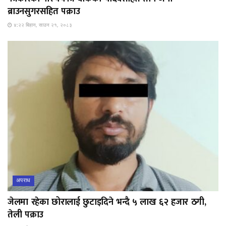
ब्राउनसुगरसहित पक्राउ
४:२२ बिहान, साउन २१, २०८३
अपराध
जेलमा रहेका छोरालाई छुटाइदिने भन्दै ५ लाख ६२ हजार ठगी,
तेली पक्राउ