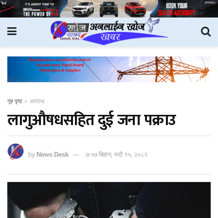
गृह पृष्ठ
अपराध
लागुऔषधसहित दुई जना पक्राउ
by
News Desk
७:५७ बिहान, भदौ १५, २०८२