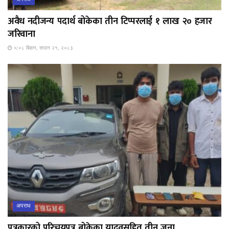
अवैध नदीजन्य पदार्थ बोकेका तीन टिप्परलाई १ लाख २० हजार
जरिवाना
५:०८ बिहान, साउन २१, २०८३
अपराध
पत्रकारको परिचयपत्र बोकेका यादवसहित तीन जना