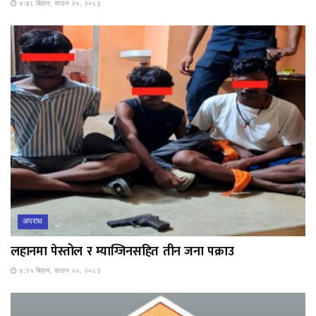
४:४८ बिहान, साउन २०, २०८३
अपराध
लहानमा पेस्तोल र म्याग्जिनसहित तीन जना पक्राउ
४:२५ बिहान, साउन २०, २०८३