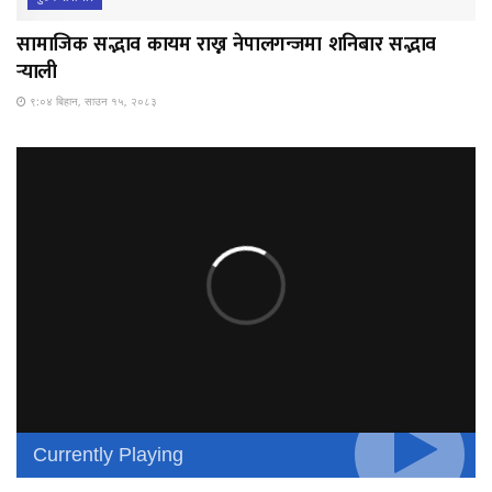
सामाजिक सद्भाव कायम राख्न नेपालगन्जमा शनिबार सद्भाव
र्‍याली
९:०४ बिहान, साउन १५, २०८३
Currently Playing