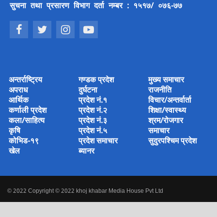
सुचना तथा प्रसारण विभाग दर्ता नम्बर : १५१७/ ०७६-७७
अन्तर्राष्ट्रिय
गण्डक प्रदेश
मुख्य समाचार
अपराध
दुर्घटना
राजनीति
आर्थिक
प्रदेश नं.१
विचार/अन्तर्वार्ता
कर्णाली प्रदेश
प्रदेश नं.२
शिक्षा/स्वास्थ्य
कला/साहित्य
प्रदेश नं.३
श्रम/रोजगार
कृषि
प्रदेश नं.५
समाचार
कोभिड-१९
प्रदेश समाचार
सुदुरपश्चिम प्रदेश
खेल
ब्यानर
© 2022 Copyright © 2022 khoj khabar Media House Pvt Ltd
Designed & Developed by
Amjad Ansari
.