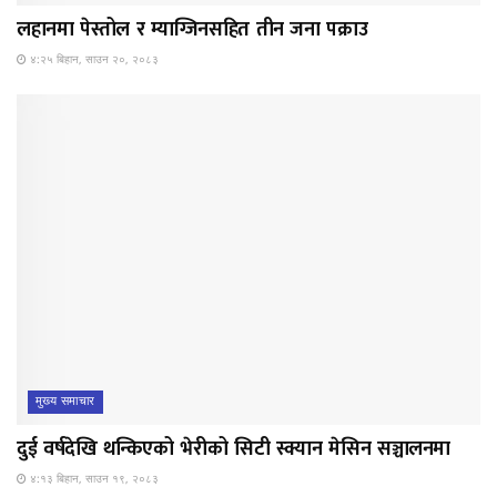
लहानमा पेस्तोल र म्याग्जिनसहित तीन जना पक्राउ
४:२५ बिहान, साउन २०, २०८३
मुख्य समाचार
दुई वर्षदेखि थन्किएको भेरीको सिटी स्क्यान मेसिन सञ्चालनमा
४:१३ बिहान, साउन १९, २०८३