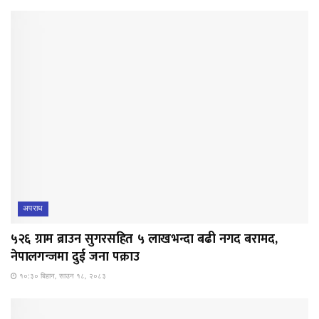
अपराध
५२६ ग्राम ब्राउन सुगरसहित ५ लाखभन्दा बढी नगद बरामद,
नेपालगन्जमा दुई जना पक्राउ
१०:३० बिहान, साउन १८, २०८३