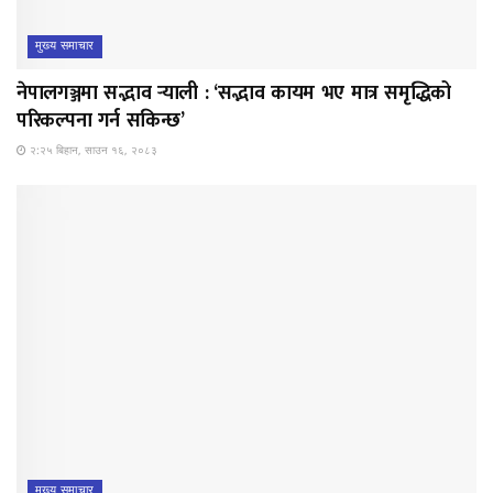
मुख्य समाचार
नेपालगञ्जमा सद्भाव र्‍याली : ‘सद्भाव कायम भए मात्र समृद्धिको
परिकल्पना गर्न सकिन्छ’
२:२५ बिहान, साउन १६, २०८३
मुख्य समाचार