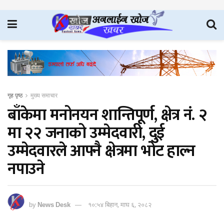
गृह पृष्ठ
मुख्य समाचार
बाँकेमा मनोनयन शान्तिपूर्ण, क्षेत्र नं. २
मा २२ जनाको उम्मेदवारी, दुई
उम्मेदवारले आफ्नै क्षेत्रमा भोट हाल्न
नपाउने
by
News Desk
१०:५४ बिहान, माघ ६, २०८२