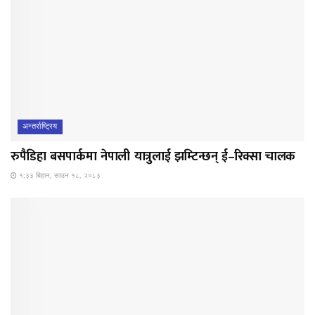
अन्तर्राष्ट्रिय
रुपैडिहा बसपार्कमा नेपाली यात्रुलाई झम्टिन्छन् ई–रिक्सा चालक
१:३३ बिहान, साउन १८, २०८३