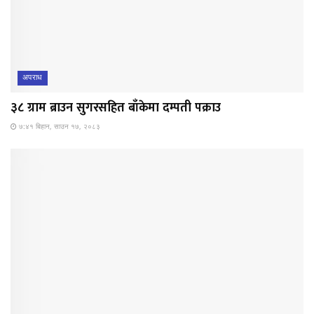
अपराध
३८ ग्राम ब्राउन सुगरसहित बाँकेमा दम्पती पक्राउ
७:४१ बिहान, साउन १७, २०८३