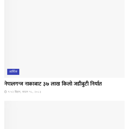
आर्थिक
नेपालगन्ज नाकाबाट ३७ लाख किलो जडीबुटी निर्यात
१:५२ बिहान, साउन १८, २०८३