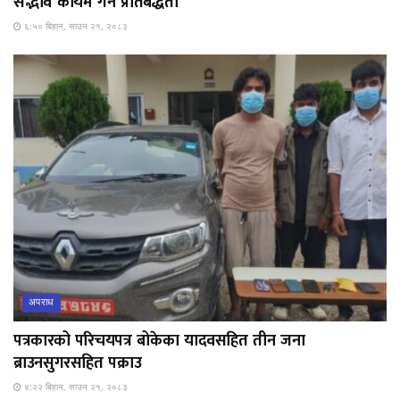
सद्भाव कायम गर्ने प्रतिबद्धता
६:५० बिहान, साउन २१, २०८३
अपराध
पत्रकारको परिचयपत्र बोकेका यादवसहित तीन जना
ब्राउनसुगरसहित पक्राउ
४:२२ बिहान, साउन २१, २०८३