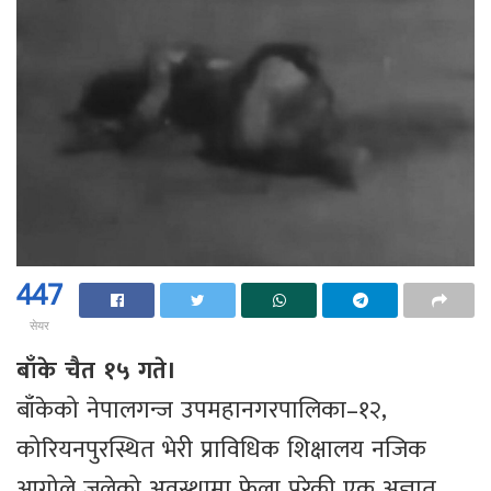
447
सेयर
बाँके चैत १५ गते।
बाँकेको नेपालगन्ज उपमहानगरपालिका–१२,
कोरियनपुरस्थित भेरी प्राविधिक शिक्षालय नजिक
आगोले जलेको अवस्थामा फेला परेकी एक अज्ञात