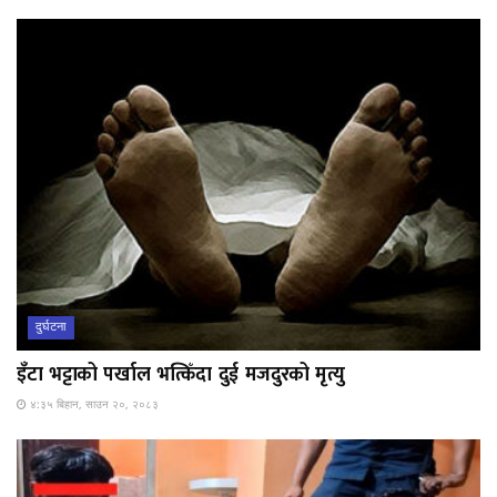
दुर्घटना
इँटा भट्टाको पर्खाल भत्किँदा दुई मजदुरको मृत्यु
४:३५ बिहान, साउन २०, २०८३