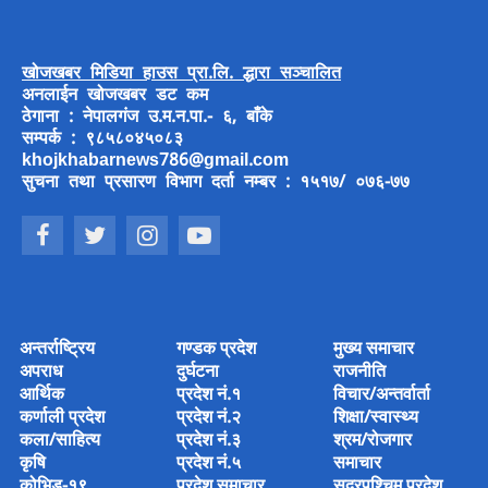
खोजखबर मिडिया हाउस प्रा.लि. द्धारा सञ्चालित
अनलाईन खोजखबर डट कम
ठेगाना : नेपालगंज उ.म.न.पा.- ६, बाँके
सम्पर्क : ९८५८०४५०८३
khojkhabarnews786@gmail.com
सुचना तथा प्रसारण विभाग दर्ता नम्बर : १५१७/ ०७६-७७
अन्तर्राष्ट्रिय
गण्डक प्रदेश
मुख्य समाचार
अपराध
दुर्घटना
राजनीति
आर्थिक
प्रदेश नं.१
विचार/अन्तर्वार्ता
कर्णाली प्रदेश
प्रदेश नं.२
शिक्षा/स्वास्थ्य
कला/साहित्य
प्रदेश नं.३
श्रम/रोजगार
कृषि
प्रदेश नं.५
समाचार
कोभिड-१९
प्रदेश समाचार
सुदुरपश्चिम प्रदेश