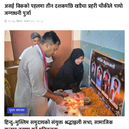
असई विकको पहलमा तीन दशकपछि खडैचा प्रहरी चौकीले पायो
जग्गाधनी पुर्जा
१२:३६ बिहान, साउन २२, २०८३
मुख्य समाचार
हिन्दु–मुस्लिम समुदायको संयुक्त श्रद्धाञ्जली सभा, सामाजिक