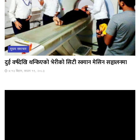
मुख्य समाचार
दुई वर्षदेखि थन्किएको भेरीको सिटी स्क्यान मेसिन सञ्चालनमा
४:१३ बिहान, साउन १९, २०८३