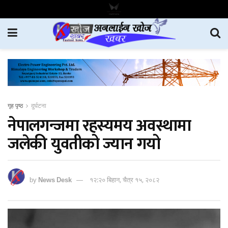
गृह पृष्ठ
दुर्घटना
नेपालगन्जमा रहस्यमय अवस्थामा
जलेकी युवतीको ज्यान गयो
by
News Desk
१२:२० बिहान, चैत्र १५, २०८२