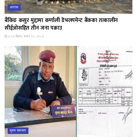
अपराध
बैंकिङ कसुर मुद्दामा कर्णाली डेभलपमेन्ट बैंकका तत्कालीन
सीईओसहित तीन जना पक्राउ
६:५३ बिहान, साउन २२, २०८३
मुख्य समाचार