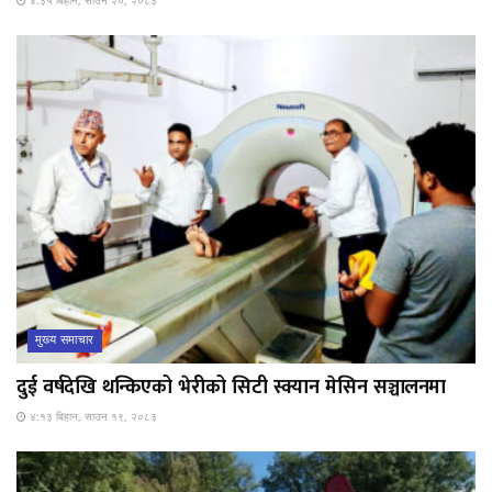
४:३५ बिहान, साउन २०, २०८३
मुख्य समाचार
दुई वर्षदेखि थन्किएको भेरीको सिटी स्क्यान मेसिन सञ्चालनमा
४:१३ बिहान, साउन १९, २०८३