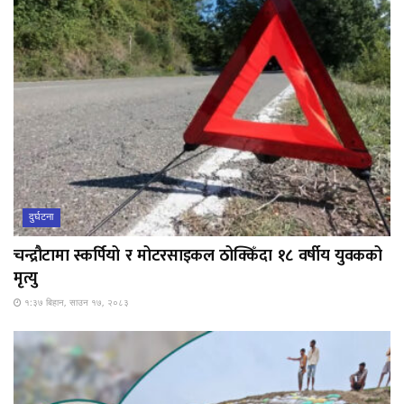
दुर्घटना
चन्द्रौटामा स्कर्पियो र मोटरसाइकल ठोक्किँदा १८ वर्षीय युवकको
मृत्यु
१:३७ बिहान, साउन १७, २०८३