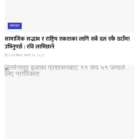
समाचार
सामाजिक सद्भाव र राष्ट्रिय एकताका लागि सबै दल एकै ठाउँमा
उभिनुपर्छ : रवि लामिछाने
१:३७ बिहान, साउन १३, २०८३