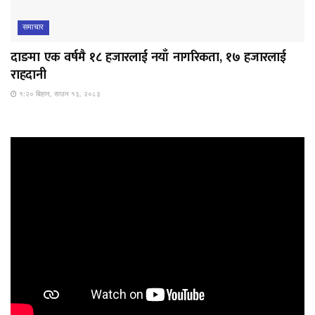
समाचार
दाङमा एक वर्षमै १८ हजारलाई नयाँ नागरिकता, १७ हजारलाई
राहदानी
१:२० बिहान, साउन १३, २०८३