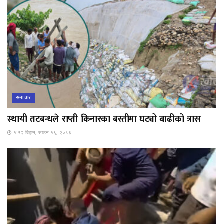
समाचार
स्थायी तटबन्धले राप्ती किनारका बस्तीमा घट्यो बाढीको त्रास
१:१२ बिहान, साउन १६, २०८३