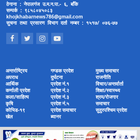
ठेगाना : नेपालगंज उ.म.न.पा.- ६, बाँके
सम्पर्क : ९८५८०४५०८३
khojkhabarnews786@gmail.com
सुचना तथा प्रसारण विभाग दर्ता नम्बर : १५१७/ ०७६-७७
अन्तर्राष्ट्रिय
गण्डक प्रदेश
मुख्य समाचार
अपराध
दुर्घटना
राजनीति
आर्थिक
प्रदेश नं.१
विचार/अन्तर्वार्ता
कर्णाली प्रदेश
प्रदेश नं.२
शिक्षा/स्वास्थ्य
कला/साहित्य
प्रदेश नं.३
श्रम/रोजगार
कृषि
प्रदेश नं.५
समाचार
कोभिड-१९
प्रदेश समाचार
सुदुरपश्चिम प्रदेश
खेल
ब्यानर