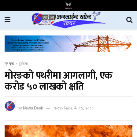
गृह पृष्ठ
दुर्घटना
मोरङको पथरीमा आगलागी, एक
करोड ५० लाखको क्षति
by
News Desk
१०:३५ बिहान, चैत्र ४, २०८०