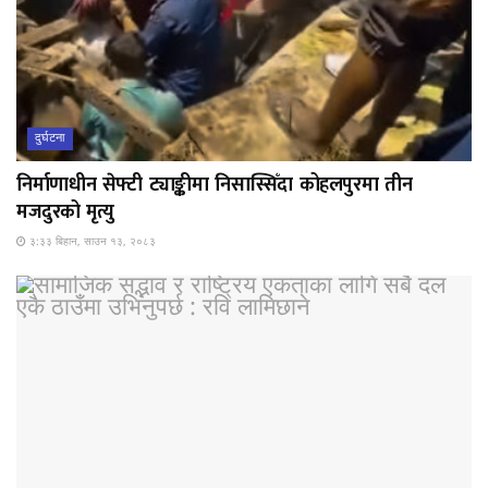
दुर्घटना
निर्माणाधीन सेफ्टी ट्याङ्कीमा निसास्सिँदा कोहलपुरमा तीन
मजदुरको मृत्यु
३:३३ बिहान, साउन १३, २०८३