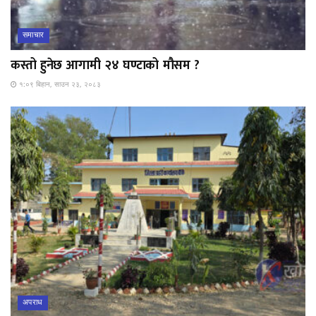
समाचार
कस्तो हुनेछ आगामी २४ घण्टाको मौसम ?
१:०९ बिहान, साउन २३, २०८३
अपराध