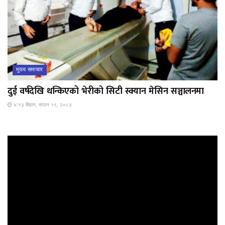
मुख्य समाचार
दुई वर्षदेखि थन्किएको भेरीको सिटी स्क्यान मेसिन सञ्चालनमा
४:१३ बिहान, साउन १९, २०८३