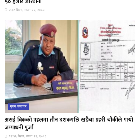
५० हजार जरिवाना
६:३२ बिहान, साउन २२, २०८३
मुख्य समाचार
असई विकको पहलमा तीन दशकपछि खडैचा प्रहरी चौकीले पायो
जग्गाधनी पुर्जा
१२:३६ बिहान, साउन २२, २०८३