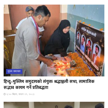
मुख्य समाचार
हिन्दु–मुस्लिम समुदायको संयुक्त श्रद्धाञ्जली सभा, सामाजिक
सद्भाव कायम गर्ने प्रतिबद्धता
६:५० बिहान, साउन २१, २०८३