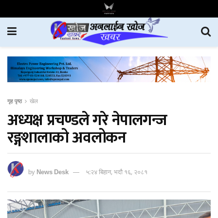
गृह पृष्ठ
खेल
अध्यक्ष प्रचण्डले गरे नेपालगन्ज
रङ्गशालाको अवलोकन
by
News Desk
५:२४ बिहान, भदौ १६, २०८१