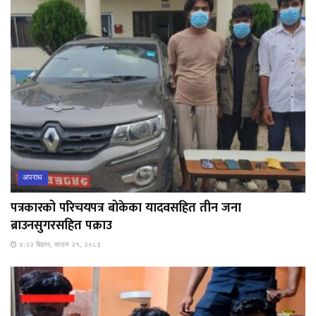
अपराध
पत्रकारको परिचयपत्र बोकेका यादवसहित तीन जना
ब्राउनसुगरसहित पक्राउ
४:२२ बिहान, साउन २१, २०८३