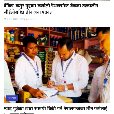
बैंकिङ कसुर मुद्दामा कर्णाली डेभलपमेन्ट बैंकका तत्कालीन
सीईओसहित तीन जना पक्राउ
६:५३ बिहान, साउन २२, २०८३
समाचार
म्याद गुज्रेका खाद्य सामग्री बिक्री गर्ने नेपालगन्जका तीन फर्मलाई