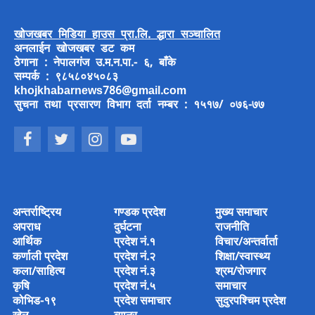
खोजखबर मिडिया हाउस प्रा.लि. द्धारा सञ्चालित
अनलाईन खोजखबर डट कम
ठेगाना : नेपालगंज उ.म.न.पा.- ६, बाँके
सम्पर्क : ९८५८०४५०८३
khojkhabarnews786@gmail.com
सुचना तथा प्रसारण विभाग दर्ता नम्बर : १५१७/ ०७६-७७
अन्तर्राष्ट्रिय
गण्डक प्रदेश
मुख्य समाचार
अपराध
दुर्घटना
राजनीति
आर्थिक
प्रदेश नं.१
विचार/अन्तर्वार्ता
कर्णाली प्रदेश
प्रदेश नं.२
शिक्षा/स्वास्थ्य
कला/साहित्य
प्रदेश नं.३
श्रम/रोजगार
कृषि
प्रदेश नं.५
समाचार
कोभिड-१९
प्रदेश समाचार
सुदुरपश्चिम प्रदेश