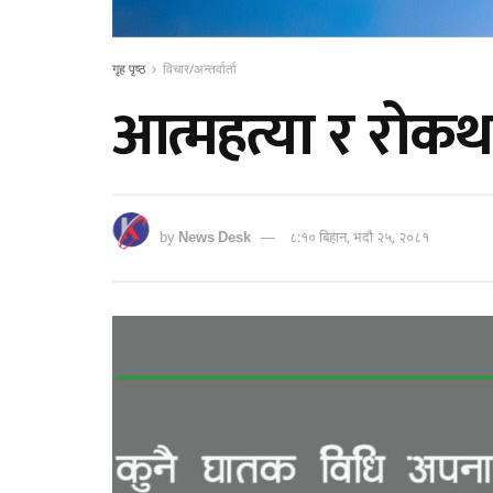
गृह पृष्ठ
विचार/अन्तर्वार्ता
आत्महत्या र रोक
by
News Desk
८:१० बिहान, भदौ २५, २०८१