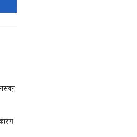
नसक्नु
ो कारण