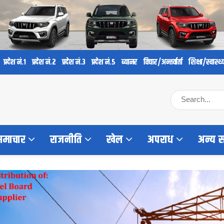
प्रदेश नं.१
प्रदेश नं.२
प्रदेश नं.३
प्रदेश नं.५
ब्यानर
विचार/अन्तर्वार्ता
शिक्षा/स्वास्थ्
 समाचार
राजनीति
खेल
अपराध
अन्य 