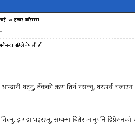
फर्मलाई ५० हजार जरिवाना
ा
भन्दा पहिले नेपाली हौँ’
दानी घट्नु, बैँकको ऋण तिर्न नसक्नु, घरखर्च चलाउन 
ा नमिल्नु, झगडा भइरहनु, सम्बन्ध बिग्रेर जानुपनि डिप्रेसनक