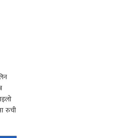
लिन
न
माइलो
ना रुची