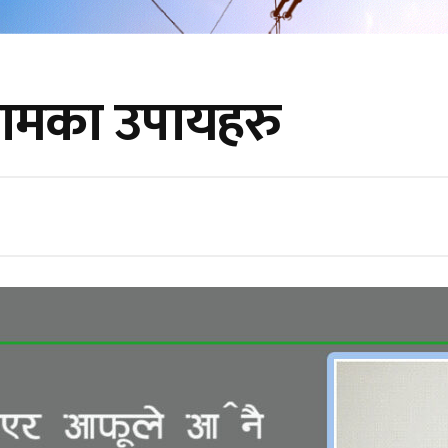
थामका उपायहरु