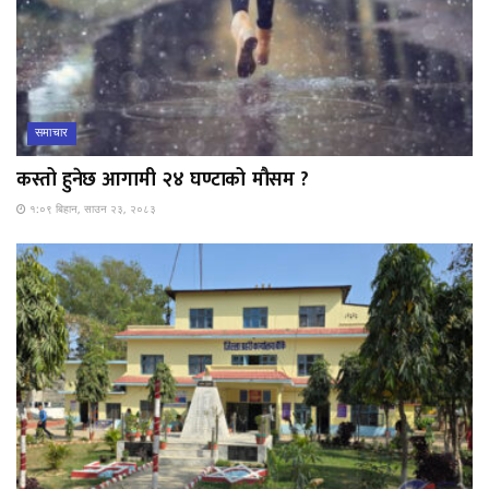
समाचार
कस्तो हुनेछ आगामी २४ घण्टाको मौसम ?
१:०९ बिहान, साउन २३, २०८३