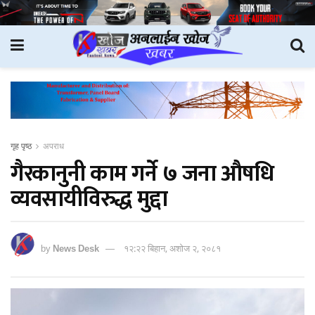
गृह पृष्ठ
अपराध
गैरकानुनी काम गर्ने ७ जना औषधि
व्यवसायीविरुद्ध मुद्दा
by
News Desk
१२:२२ बिहान, अशोज २, २०८१