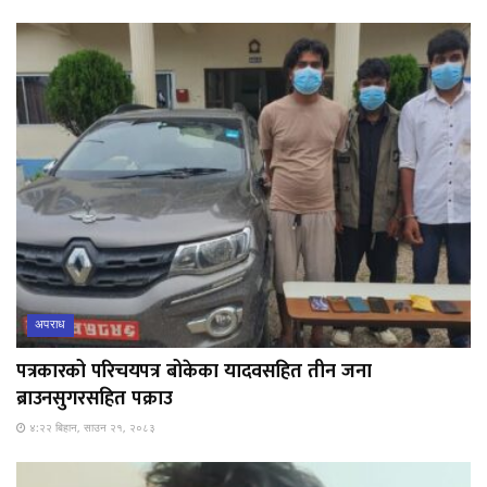
अपराध
पत्रकारको परिचयपत्र बोकेका यादवसहित तीन जना
ब्राउनसुगरसहित पक्राउ
४:२२ बिहान, साउन २१, २०८३