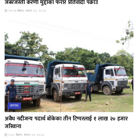
जबरजस्ती करणी मुद्दाका फरार प्रतिवादी पक्राउ
१२:५३ बिहान, साउन २२, २०८३
अपराध
अवैध नदीजन्य पदार्थ बोकेका तीन टिप्परलाई १ लाख २० हजार
जरिवाना
५:०८ बिहान, साउन २१, २०८३