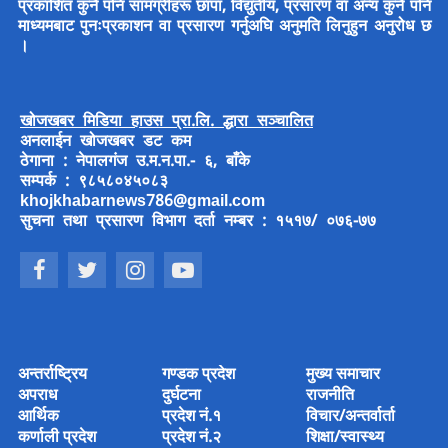
प्रकाशित कुनै पनि सामग्रीहरू छापा, विद्युतीय, प्रसारण वा अन्य कुनै पनि
माध्यमबाट पुनःप्रकाशन वा प्रसारण गर्नुअघि अनुमति लिनुहुन अनुरोध छ
।
खोजखबर मिडिया हाउस प्रा.लि. द्धारा सञ्चालित
अनलाईन खोजखबर डट कम
ठेगाना : नेपालगंज उ.म.न.पा.- ६, बाँके
सम्पर्क : ९८५८०४५०८३
khojkhabarnews786@gmail.com
सुचना तथा प्रसारण विभाग दर्ता नम्बर : १५१७/ ०७६-७७
अन्तर्राष्ट्रिय
गण्डक प्रदेश
मुख्य समाचार
अपराध
दुर्घटना
राजनीति
आर्थिक
प्रदेश नं.१
विचार/अन्तर्वार्ता
कर्णाली प्रदेश
प्रदेश नं.२
शिक्षा/स्वास्थ्य