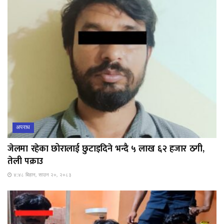
अपराध
जेलमा रहेका छोरालाई छुटाइदिने भन्दै ५ लाख ६२ हजार ठगी,
तेली पक्राउ
४:४८ बिहान, साउन २०, २०८३