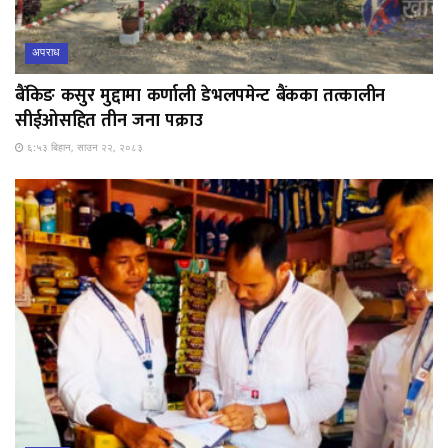
अपराध
बैंकिङ कसुर मुद्दामा कर्णाली डेभलपमेन्ट बैंकका तत्कालीन
सीईओसहित तीन जना पक्राउ
६:५३ बिहान, साउन २२, २०८३