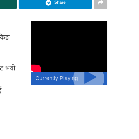
Share
 किङ
उट भयो
Currently Playing
ई