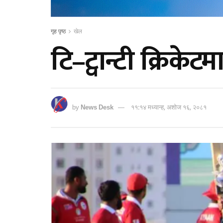
गृह पृष्ठ
खेल
टि–ट्वान्टी क्रिके
by
News Desk
११:१४ मध्यान्ह, अशोज १६, २०८१