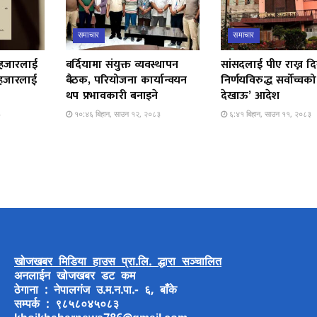
समाचार
समाचार
 हजारलाई
बर्दियामा संयुक्त व्यवस्थापन
सांसदलाई पीए राख्न दि
 हजारलाई
बैठक, परियोजना कार्यान्वयन
निर्णयविरुद्ध सर्वोच्च
थप प्रभावकारी बनाइने
देखाऊ’ आदेश
३
१०:४६ बिहान, साउन १२, २०८३
६:४१ बिहान, साउन ११, २०८३
खोजखबर मिडिया हाउस प्रा.लि. द्धारा सञ्चालित
अनलाईन खोजखबर डट कम
ठेगाना : नेपालगंज उ.म.न.पा.- ६, बाँके
सम्पर्क : ९८५८०४५०८३