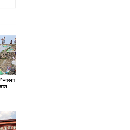
ी किनारका
्रास