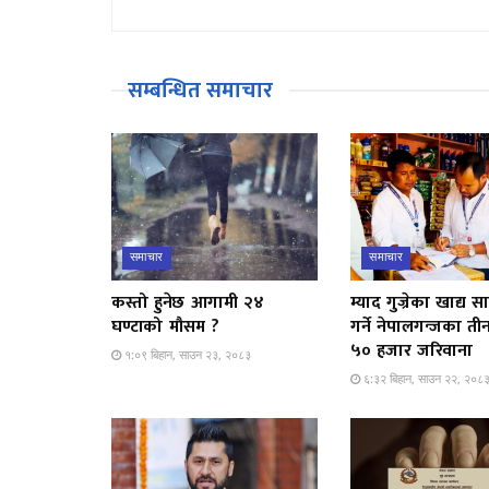
सम्बन्धित समाचार
समाचार
समाचार
कस्तो हुनेछ आगामी २४
म्याद गुज्रेका खाद्य सा
घण्टाको मौसम ?
गर्ने नेपालगन्जका ती
५० हजार जरिवाना
१:०९ बिहान, साउन २३, २०८३
६:३२ बिहान, साउन २२, २०८