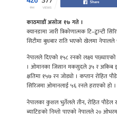
426
377
Share
सेयर
VIEWS
काठमाडौं असोज १७ गते ।
क्यानडामा जारी त्रिकोणात्मक टि–ट्वान्टी
सिटीमा बुधबार राति भएको खेलमा नेपालले
नेपालले दिएको १५८ रनको लक्ष्य पछ्या
। ओमानका जिसान मकसुदले ३५ र अकिब इ
क्षतिमा १५७ रन जोड्यो । कप्तान रोहित पौडेलक
सिरिजमा ओमानलाई ५६ रनले हराएको हो ।
नेपालका कुशल भुर्तेलले तीन, रोहित पौडेल
ब्याटिङको निम्तो पाएको नेपालले २० ओभरम