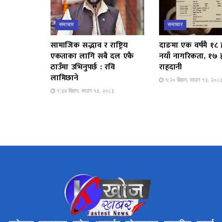
समाचार
समाचार
सामाजिक सद्भाव र राष्ट्रिय
दाङमा एक वर्षमै १८
एकताका लागि सबै दल एकै
नयाँ नागरिकता, १७
ठाउँमा उभिनुपर्छ : रवि
राहदानी
लामिछाने
१:२० बिहान, साउन १३, २०८
१:३७ बिहान, साउन १३, २०८३