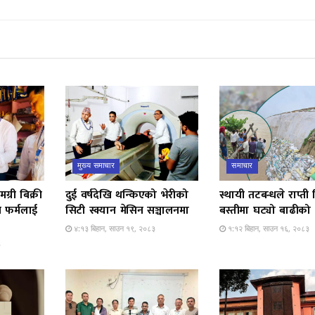
मुख्य समाचार
समाचार
मग्री बिक्री
दुई वर्षदेखि थन्किएको भेरीको
स्थायी तटबन्धले राप्त
न फर्मलाई
सिटी स्क्यान मेसिन सञ्चालनमा
बस्तीमा घट्यो बाढीको त
४:१३ बिहान, साउन १९, २०८३
१:१२ बिहान, साउन १६, २०८३
३