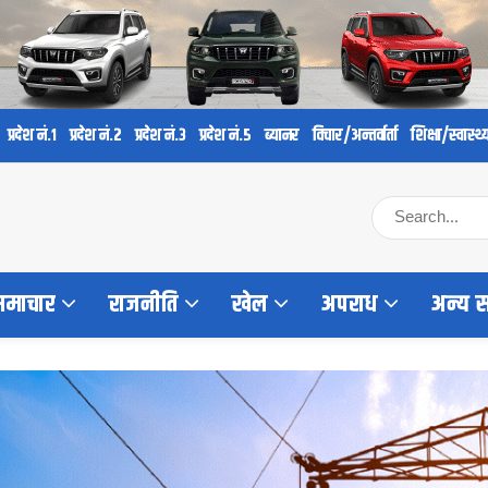
प्रदेश नं.१
प्रदेश नं.२
प्रदेश नं.३
प्रदेश नं.५
ब्यानर
विचार/अन्तर्वार्ता
शिक्षा/स्वास्थ्
 समाचार
राजनीति
खेल
अपराध
अन्य 