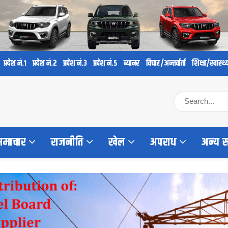
प्रदेश नं.१
प्रदेश नं.२
प्रदेश नं.३
प्रदेश नं.५
ब्यानर
विचार/अन्तर्वार्ता
शिक्षा/स्वास्थ्
 समाचार
राजनीति
खेल
अपराध
अन्य 