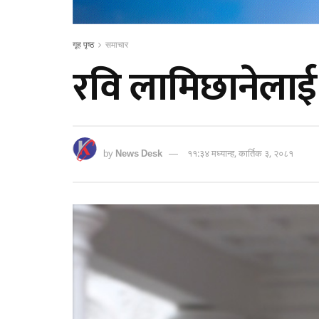
गृह पृष्ठ
समाचार
रवि लामिछानेलाई
by
News Desk
११:३४ मध्यान्ह, कार्तिक ३, २०८१