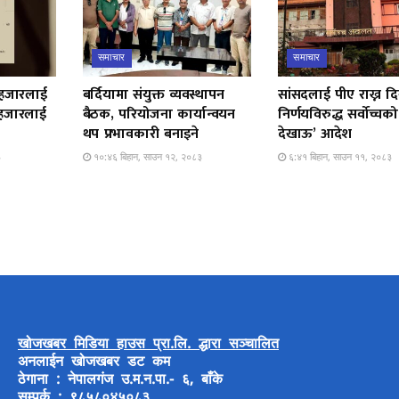
समाचार
समाचार
 हजारलाई
बर्दियामा संयुक्त व्यवस्थापन
सांसदलाई पीए राख्न दि
 हजारलाई
बैठक, परियोजना कार्यान्वयन
निर्णयविरुद्ध सर्वोच्च
थप प्रभावकारी बनाइने
देखाऊ’ आदेश
३
१०:४६ बिहान, साउन १२, २०८३
६:४१ बिहान, साउन ११, २०८३
खोजखबर मिडिया हाउस प्रा.लि. द्धारा सञ्चालित
अनलाईन खोजखबर डट कम
ठेगाना : नेपालगंज उ.म.न.पा.- ६, बाँके
सम्पर्क : ९८५८०४५०८३