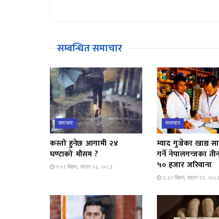
सम्बन्धित समाचार
समाचार
समाचार
कस्तो हुनेछ आगामी २४
म्याद गुज्रेका खाद्य सा
घण्टाको मौसम ?
गर्ने नेपालगन्जका ती
५० हजार जरिवाना
१:०९ बिहान, साउन २३, २०८३
६:३२ बिहान, साउन २२, २०८