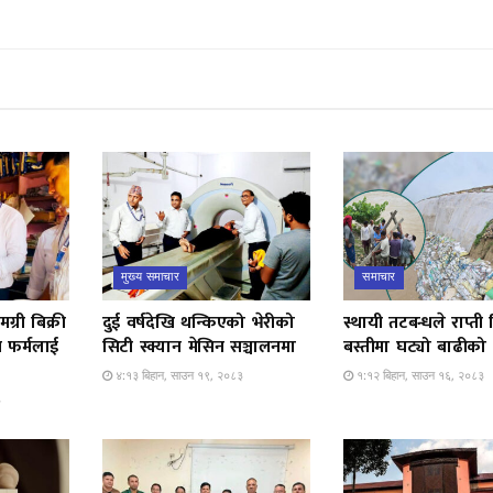
मुख्य समाचार
समाचार
मग्री बिक्री
दुई वर्षदेखि थन्किएको भेरीको
स्थायी तटबन्धले राप्त
न फर्मलाई
सिटी स्क्यान मेसिन सञ्चालनमा
बस्तीमा घट्यो बाढीको त
४:१३ बिहान, साउन १९, २०८३
१:१२ बिहान, साउन १६, २०८३
३