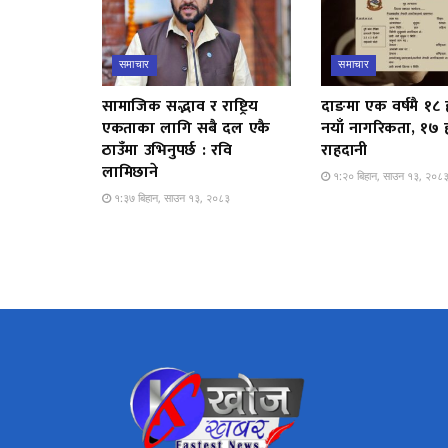
समाचार
समाचार
सामाजिक सद्भाव र राष्ट्रिय
दाङमा एक वर्षमै १८
एकताका लागि सबै दल एकै
नयाँ नागरिकता, १७
ठाउँमा उभिनुपर्छ : रवि
राहदानी
लामिछाने
१:२० बिहान, साउन १३, २०८
१:३७ बिहान, साउन १३, २०८३