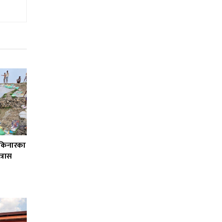
ी किनारका
्रास