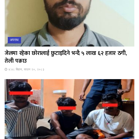
अपराध
जेलमा रहेका छोरालाई छुटाइदिने भन्दै ५ लाख ६२ हजार ठगी,
तेली पक्राउ
४:४८ बिहान, साउन २०, २०८३