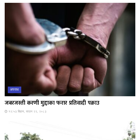
अपराध
जबरजस्ती करणी मुद्दाका फरार प्रतिवादी पक्राउ
१२:५३ बिहान, साउन २२, २०८३