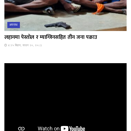
अपराध
लहानमा पेस्तोल र म्याग्जिनसहित तीन जना पक्राउ
४:२५ बिहान, साउन २०, २०८३