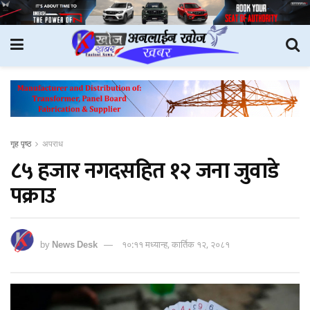
गृह पृष्ठ
अपराध
८५ हजार नगदसहित १२ जना जुवाडे
पक्राउ
by
News Desk
१०:११ मध्यान्ह, कार्तिक १२, २०८१