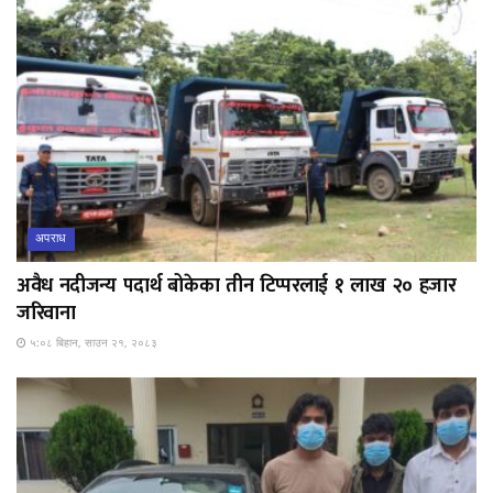
अपराध
अवैध नदीजन्य पदार्थ बोकेका तीन टिप्परलाई १ लाख २० हजार
जरिवाना
५:०८ बिहान, साउन २१, २०८३