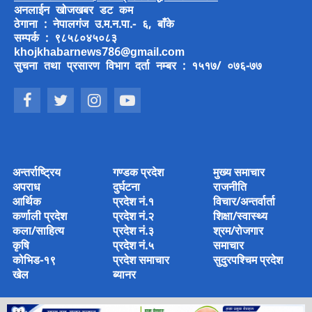
अनलाईन खोजखबर डट कम
ठेगाना : नेपालगंज उ.म.न.पा.- ६, बाँके
सम्पर्क : ९८५८०४५०८३
khojkhabarnews786@gmail.com
सुचना तथा प्रसारण विभाग दर्ता नम्बर : १५१७/ ०७६-७७
अन्तर्राष्ट्रिय
गण्डक प्रदेश
मुख्य समाचार
अपराध
दुर्घटना
राजनीति
आर्थिक
प्रदेश नं.१
विचार/अन्तर्वार्ता
कर्णाली प्रदेश
प्रदेश नं.२
शिक्षा/स्वास्थ्य
कला/साहित्य
प्रदेश नं.३
श्रम/रोजगार
कृषि
प्रदेश नं.५
समाचार
कोभिड-१९
प्रदेश समाचार
सुदुरपश्चिम प्रदेश
खेल
ब्यानर