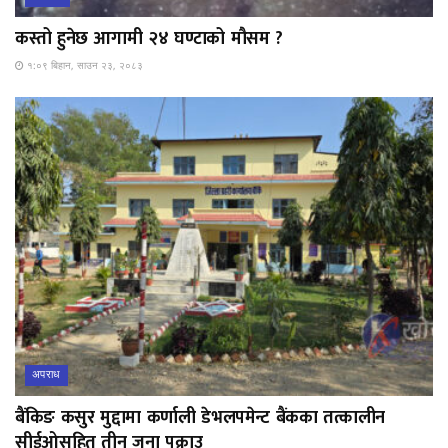
कस्तो हुनेछ आगामी २४ घण्टाको मौसम ?
१:०९ बिहान, साउन २३, २०८३
अपराध
बैंकिङ कसुर मुद्दामा कर्णाली डेभलपमेन्ट बैंकका तत्कालीन
सीईओसहित तीन जना पक्राउ