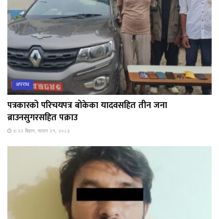
अपराध
पत्रकारको परिचयपत्र बोकेका यादवसहित तीन जना
ब्राउनसुगरसहित पक्राउ
४:२२ बिहान, साउन २१, २०८३