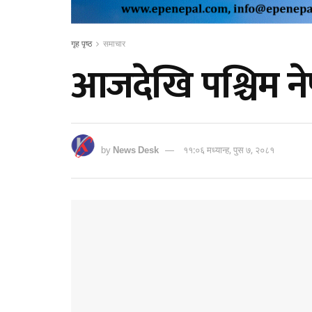
गृह पृष्ठ
समाचार
आजदेखि पश्चिम नेप
by
News Desk
११:०६ मध्यान्ह, पुस ७, २०८१