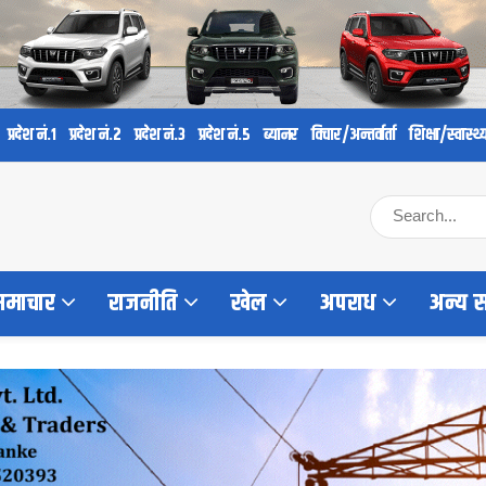
प्रदेश नं.१
प्रदेश नं.२
प्रदेश नं.३
प्रदेश नं.५
ब्यानर
विचार/अन्तर्वार्ता
शिक्षा/स्वास्थ्
 समाचार
राजनीति
खेल
अपराध
अन्य 