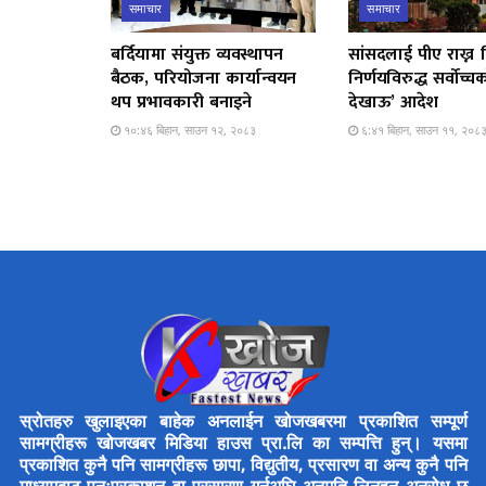
समाचार
समाचार
बर्दियामा संयुक्त व्यवस्थापन
सांसदलाई पीए राख्न द
बैठक, परियोजना कार्यान्वयन
निर्णयविरुद्ध सर्वोच्
थप प्रभावकारी बनाइने
देखाऊ’ आदेश
१०:४६ बिहान, साउन १२, २०८३
६:४१ बिहान, साउन ११, २०८
स्रोतहरु खुलाइएका बाहेक अनलाईन खोजखबरमा प्रकाशित सम्पूर्ण
सामग्रीहरू खोजखबर मिडिया हाउस प्रा.लि का सम्पत्ति हुन्। यसमा
प्रकाशित कुनै पनि सामग्रीहरू छापा, विद्युतीय, प्रसारण वा अन्य कुनै पनि