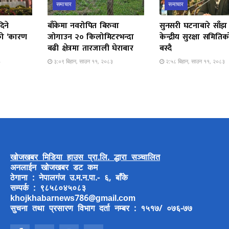
समाचार
समाचार
िने
बाँकेमा नवरोपित बिरुवा
सुनसरी घटनाबारे साँझ
चको ‘कारण
जोगाउन २० किलोमिटरभन्दा
केन्द्रीय सुरक्षा समिति
बढी क्षेत्रमा तारजाली घेराबार
बस्दै
३
३:०९ बिहान, साउन ११, २०८३
२:५८ बिहान, साउन ११, २०८३
खोजखबर मिडिया हाउस प्रा.लि. द्धारा सञ्चालित
अनलाईन खोजखबर डट कम
ठेगाना : नेपालगंज उ.म.न.पा.- ६, बाँके
सम्पर्क : ९८५८०४५०८३
khojkhabarnews786@gmail.com
सुचना तथा प्रसारण विभाग दर्ता नम्बर : १५१७/ ०७६-७७