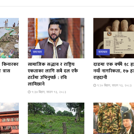
समाचार
समाचार
ती किनारका
सामाजिक सद्भाव र राष्ट्रिय
दाङमा एक वर्षमै १८ 
 त्रास
एकताका लागि सबै दल एकै
नयाँ नागरिकता, १७ ह
ठाउँमा उभिनुपर्छ : रवि
राहदानी
३
लामिछाने
१:२० बिहान, साउन १३, २०८३
१:३७ बिहान, साउन १३, २०८३