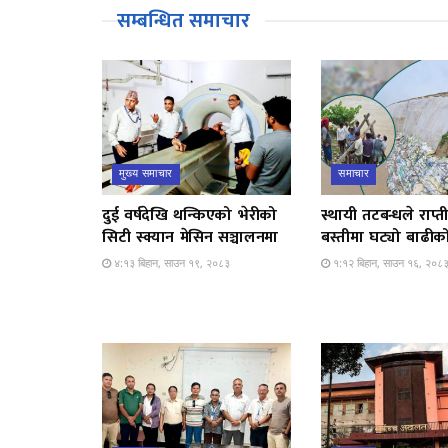
सम्बन्धित समाचार
मुख्य समाचार
समाचार
दुई वर्षदेखि थन्किएको भेरीको
स्थायी तटबन्धले राप्
सिटी स्क्यान मेसिन सञ्चालनमा
बस्तीमा घट्यो बाढीको
४:१३ बिहान, साउन १९, २०८३
१:१२ बिहान, साउन १६, २०८