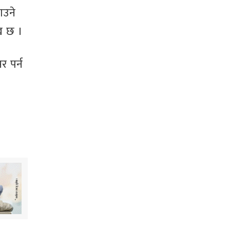
ाउने
ेख छ ।
र पर्न