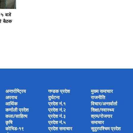
 ५ बजे
को बैठक
अन्तर्राष्ट्रिय
गण्डक प्रदेश
मुख्य समाचार
अपराध
दुर्घटना
राजनीति
आर्थिक
प्रदेश नं.१
विचार/अन्तर्वार्ता
कर्णाली प्रदेश
प्रदेश नं.२
शिक्षा/स्वास्थ्य
कला/साहित्य
प्रदेश नं.३
श्रम/रोजगार
कृषि
प्रदेश नं.५
समाचार
कोभिड-१९
प्रदेश समाचार
सुदुरपश्चिम प्रदेश