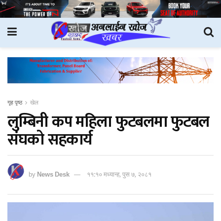
गृह पृष्ठ
खेल
लुम्बिनी कप महिला फुटबलमा फुटबल
संघको सहकार्य
by
News Desk
११:१० मध्यान्ह, पुस ७, २०८१