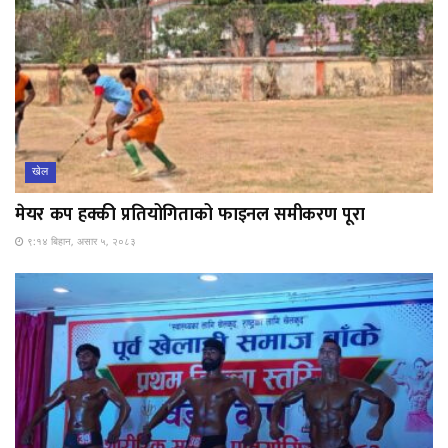
खेल
मेयर कप हक्की प्रतियोगिताको फाइनल समीकरण पूरा
९:१४ बिहान, असार ५, २०८३