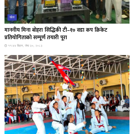
खेल
माननीय मिना बोहरा सिद्धिकी टी–१० वडा कप क्रिकेट
प्रतियोगिताको सम्पूर्ण तयारी पूरा
११:४४ बिहान, जेष्ठ ३०, २०८३