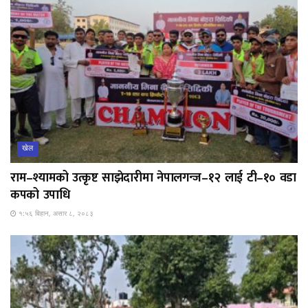
खेल
राम–श्यामको उत्कृष्ट साझेदारीमा नेपालगन्ज–१२ लाई टी–१० वडा
कपको उपाधि
१:५६ बिहान, असार ८, २०८३