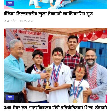
खेल
बाँकेमा जिल्लास्तरीय खुला तेक्वान्दो च्याम्पियनसिप सुरु
६:१३ बिहान, जेष्ठ ३०, २०८३
खेल
प्रथम मेयर कप अन्तरविद्यालय पौडी प्रतियोगितामा शिखा एकेडमी