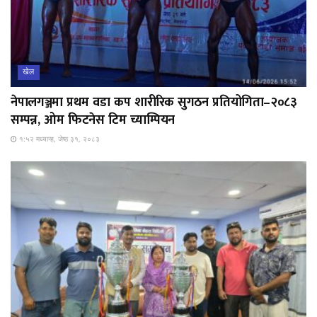
खेल
नेपालगञ्जमा प्रथम वडा कप शारीरिक सुगठन प्रतियोगिता–२०८३
सम्पन्न, ओम फिटनेस टिम च्याम्पियन
१:५२ मध्यान्ह, जेष्ठ ३१, २०८३