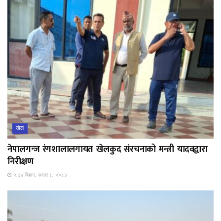
खेल
नेपालगन्ज रंगशालालगायत खेलकुद संरचनाको मन्त्री यादवद्वारा
निरीक्षण
२:३७ बिहान, असार ८, २०८३