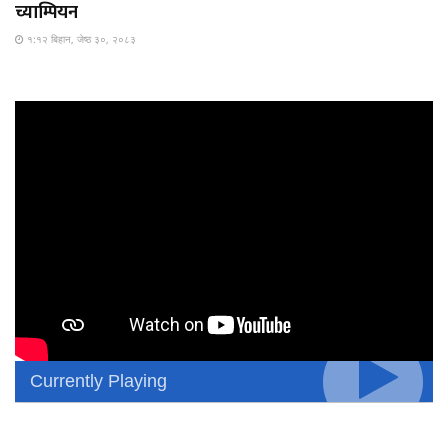
च्याम्पियन
१:१२ बिहान, जेष्ठ ३०, २०८३
Currently Playing