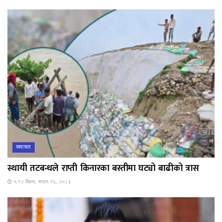
समाचार
स्थायी तटबन्धले राप्ती किनारका बस्तीमा घट्यो बाढीको त्रास
१:१२ बिहान, साउन १६, २०८३