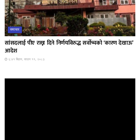
समाचार
सांसदलाई पीए राख्न दिने निर्णयविरुद्ध सर्वोच्चको ‘कारण देखाऊ’
आदेश
६:४१ बिहान, साउन ११, २०८३