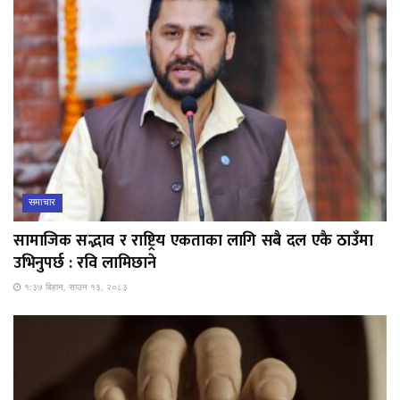
समाचार
सामाजिक सद्भाव र राष्ट्रिय एकताका लागि सबै दल एकै ठाउँमा
उभिनुपर्छ : रवि लामिछाने
१:३७ बिहान, साउन १३, २०८३