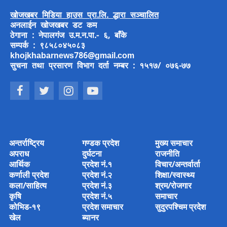
खोजखबर मिडिया हाउस प्रा.लि. द्धारा सञ्चालित
अनलाईन खोजखबर डट कम
ठेगाना : नेपालगंज उ.म.न.पा.- ६, बाँके
सम्पर्क : ९८५८०४५०८३
khojkhabarnews786@gmail.com
सुचना तथा प्रसारण विभाग दर्ता नम्बर : १५१७/ ०७६-७७
अन्तर्राष्ट्रिय
गण्डक प्रदेश
मुख्य समाचार
अपराध
दुर्घटना
राजनीति
आर्थिक
प्रदेश नं.१
विचार/अन्तर्वार्ता
कर्णाली प्रदेश
प्रदेश नं.२
शिक्षा/स्वास्थ्य
कला/साहित्य
प्रदेश नं.३
श्रम/रोजगार
कृषि
प्रदेश नं.५
समाचार
कोभिड-१९
प्रदेश समाचार
सुदुरपश्चिम प्रदेश
खेल
ब्यानर