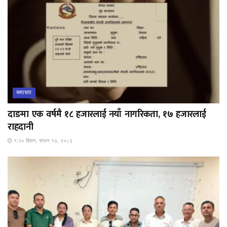
समाचार
दाङमा एक वर्षमै १८ हजारलाई नयाँ नागरिकता, १७ हजारलाई
राहदानी
१:२० बिहान, साउन १३, २०८३