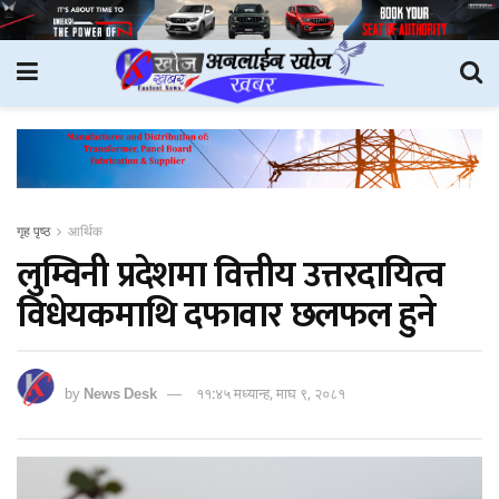
गृह पृष्ठ
आर्थिक
लुम्विनी प्रदेशमा वित्तीय उत्तरदायित्व
विधेयकमाथि दफावार छलफल हुने
by
News Desk
११:४५ मध्यान्ह, माघ ९, २०८१