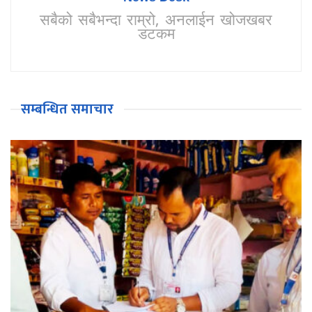
सबैको सबैभन्दा राम्रो, अनलाईन खोजखबर
डटकम
सम्बन्धित समाचार