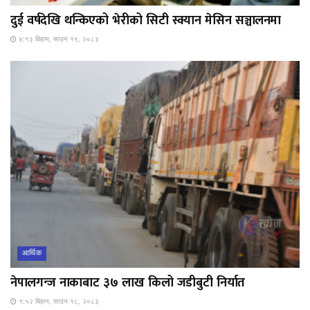
दुई वर्षदेखि थन्किएको भेरीको सिटी स्क्यान मेसिन सञ्चालनमा
४:१३ बिहान, साउन १९, २०८३
आर्थिक
नेपालगन्ज नाकाबाट ३७ लाख किलो जडीबुटी निर्यात
१:५२ बिहान, साउन १८, २०८३