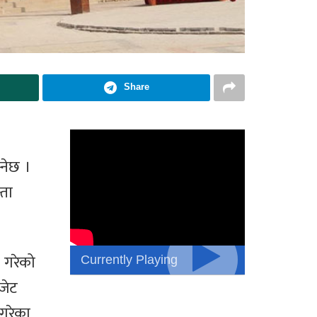
Share
्नेछ ।
्ता
Currently Playing
े गरेको
जेट
 गरेका