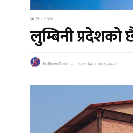
गृह पृष्ठ
समाचार
लुम्बिनी प्रदेशको 
by
News Desk
१२:५४ बिहान, जेष्ठ १, २०८२