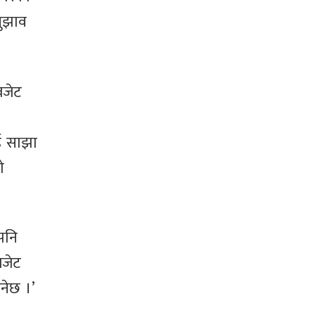
सुझाव
बजेट
ाई साझा
ो
 पनि
बजेट
ुनेछ ।’