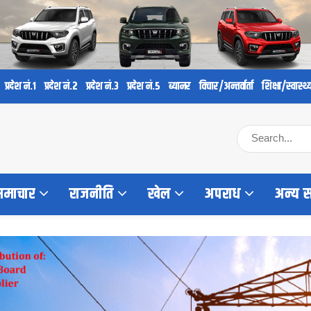
प्रदेश नं.१
प्रदेश नं.२
प्रदेश नं.३
प्रदेश नं.५
ब्यानर
विचार/अन्तर्वार्ता
शिक्षा/स्वास्थ्
 समाचार
राजनीति
खेल
अपराध
अन्य 