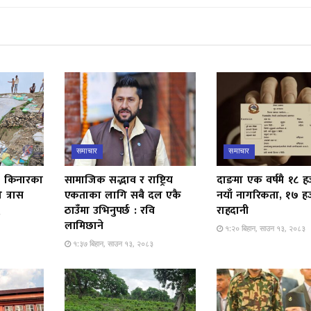
समाचार
समाचार
ती किनारका
सामाजिक सद्भाव र राष्ट्रिय
दाङमा एक वर्षमै १८ 
 त्रास
एकताका लागि सबै दल एकै
नयाँ नागरिकता, १७ ह
ठाउँमा उभिनुपर्छ : रवि
राहदानी
३
लामिछाने
१:२० बिहान, साउन १३, २०८३
१:३७ बिहान, साउन १३, २०८३