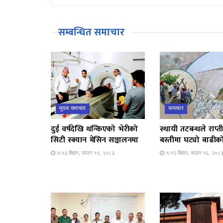
सम्बन्धित समाचार
मुख्य समाचार
समाचार
दुई वर्षदेखि थन्किएको भेरीको
स्थायी तटबन्धले राप्
सिटी स्क्यान मेसिन सञ्चालनमा
बस्तीमा घट्यो बाढीको
४:१३ बिहान, साउन १९, २०८३
१:१२ बिहान, साउन १६, २०८