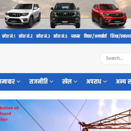
प्रदेश नं.१
प्रदेश नं.२
प्रदेश नं.३
प्रदेश नं.५
ब्यानर
विचार/अन्तर्वार्ता
शिक्षा/स्वास्थ्
 समाचार
राजनीति
खेल
अपराध
अन्य 