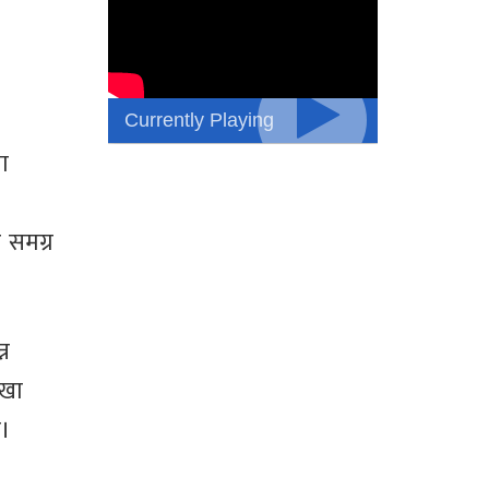
Currently Playing
ा
 समग्र
्न
ाखा
ो।