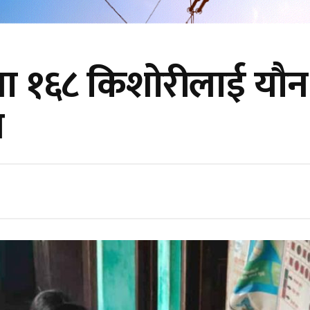
लमा १६८ किशोरीलाई यौन
न