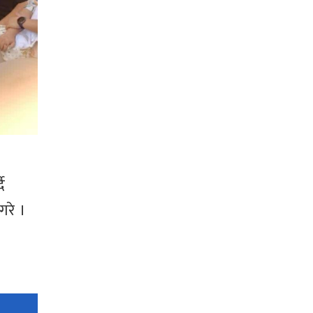
ै
गरे ।