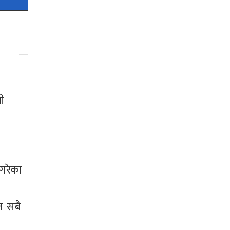
ी
 गरेका
त सबै