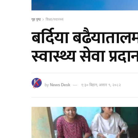
गृह पृष्ठ
शिक्षा/स्वास्थ्य
बर्दिया बढैयाता
स्वास्थ्य सेवा प्रदा
by
News Desk
९:३० बिहान, असार १, २०८२