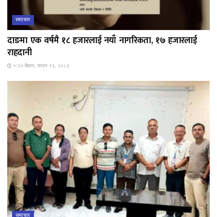
समाचार
दाङमा एक वर्षमै १८ हजारलाई नयाँ नागरिकता, १७ हजारलाई
राहदानी
१:२० बिहान, साउन १३, २०८३
समाचार