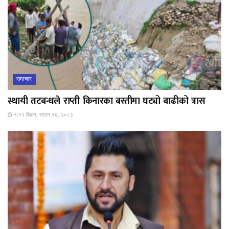
समाचार
स्थायी तटबन्धले राप्ती किनारका बस्तीमा घट्यो बाढीको त्रास
१:१२ बिहान, साउन १६, २०८३