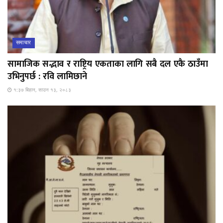
समाचार
सामाजिक सद्भाव र राष्ट्रिय एकताका लागि सबै दल एकै ठाउँमा
उभिनुपर्छ : रवि लामिछाने
१:३७ बिहान, साउन १३, २०८३