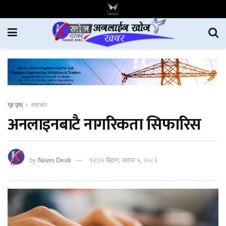
गृह पृष्ठ
समाचार
अनलाइनबाटै नागरिकता सिफारिस
by
News Desk
१२:२० बिहान, असार ५, २०८२