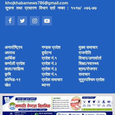
khojkhabarnews786@gmail.com
सुचना तथा प्रसारण विभाग दर्ता नम्बर : १५१७/ ०७६-७७
अन्तर्राष्ट्रिय
गण्डक प्रदेश
मुख्य समाचार
अपराध
दुर्घटना
राजनीति
आर्थिक
प्रदेश नं.१
विचार/अन्तर्वार्ता
कर्णाली प्रदेश
प्रदेश नं.२
शिक्षा/स्वास्थ्य
कला/साहित्य
प्रदेश नं.३
श्रम/रोजगार
कृषि
प्रदेश नं.५
समाचार
कोभिड-१९
प्रदेश समाचार
सुदुरपश्चिम प्रदेश
खेल
ब्यानर
© 2022 Copyright © 2022 khoj khabar Media House Pvt Ltd
Designed & Developed by
Amjad Ansari
.