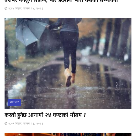
देशभर मनसुन सक्रिय, चार प्रदेशमा भारी वर्षाको सम्भावना
१:४४ बिहान, साउन २४, २०८३
समाचार
कस्तो हुनेछ आगामी २४ घण्टाको मौसम ?
१:०९ बिहान, साउन २३, २०८३