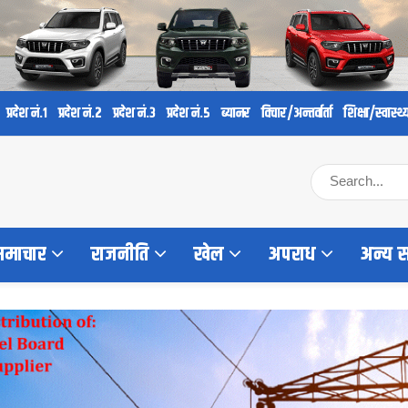
प्रदेश नं.१
प्रदेश नं.२
प्रदेश नं.३
प्रदेश नं.५
ब्यानर
विचार/अन्तर्वार्ता
शिक्षा/स्वास्थ्
 समाचार
राजनीति
खेल
अपराध
अन्य 