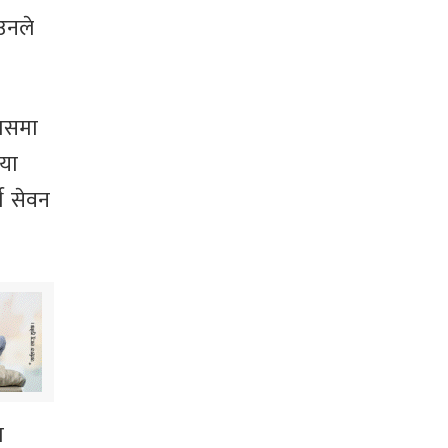
 उनले
्यसमा
या
थ सेवन
ा