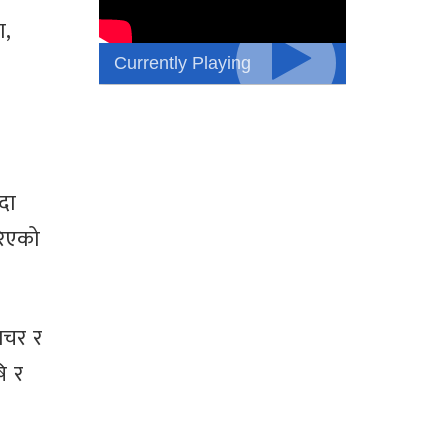
ण,
Currently Playing
दा
रिएको
लचर र
ि र