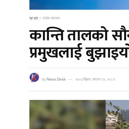
गृह पृष्ठ
प्रदेश समाचार
कान्ति तालको सौन
प्रमुखलाई बुझाइय
by
News Desk
७:०३ बिहान, साउन २५, २०८२