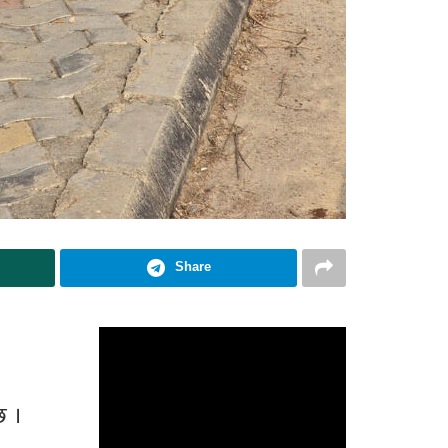
Share
छ ।