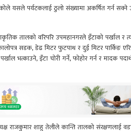
हेकोले यसले पर्यटकलाई ठुलो संख्यामा अकर्षित गर्न सक्ने
्राकृतिक तालको वरिपरि उपमहानगरले इँटाको पर्खाल र त
लोपत्र सडक, डेढ मिटर फुटपाथ र दुई मिटर पार्किङ एरि
खाल भत्काउने, इँटा चोरी गर्ने, फोहोर गर्न र मादक पदार्
्ष राजकुमार शाहु तेलीले कान्ति तालको संरक्षणलाई वड