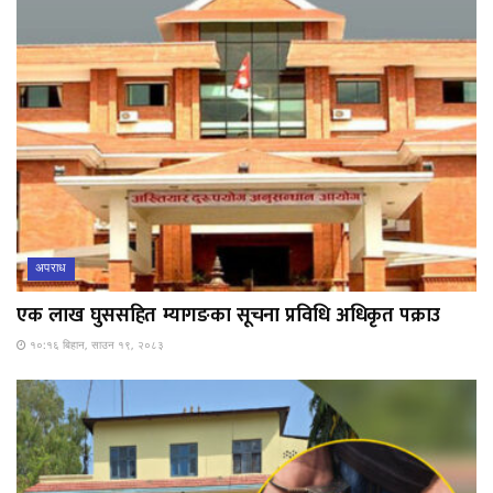
अपराध
एक लाख घुससहित म्यागङका सूचना प्रविधि अधिकृत पक्राउ
१०:१६ बिहान, साउन १९, २०८३