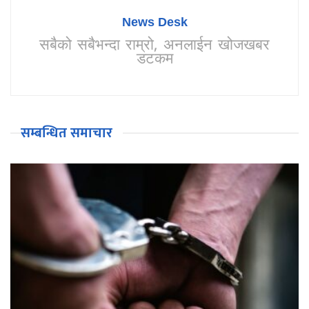
News Desk
सबैको सबैभन्दा राम्रो, अनलाईन खोजखबर
डटकम
सम्बन्धित समाचार