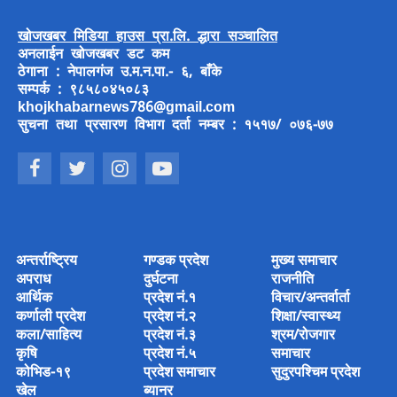
खोजखबर मिडिया हाउस प्रा.लि. द्धारा सञ्चालित
अनलाईन खोजखबर डट कम
ठेगाना : नेपालगंज उ.म.न.पा.- ६, बाँके
सम्पर्क : ९८५८०४५०८३
khojkhabarnews786@gmail.com
सुचना तथा प्रसारण विभाग दर्ता नम्बर : १५१७/ ०७६-७७
अन्तर्राष्ट्रिय
गण्डक प्रदेश
मुख्य समाचार
अपराध
दुर्घटना
राजनीति
आर्थिक
प्रदेश नं.१
विचार/अन्तर्वार्ता
कर्णाली प्रदेश
प्रदेश नं.२
शिक्षा/स्वास्थ्य
कला/साहित्य
प्रदेश नं.३
श्रम/रोजगार
कृषि
प्रदेश नं.५
समाचार
कोभिड-१९
प्रदेश समाचार
सुदुरपश्चिम प्रदेश
खेल
ब्यानर