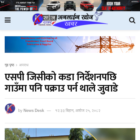
गृह पृष्ठ
अपराध
एसपी जिसीको कडा निर्देशनपछि
गाउँमा पनि पक्राउ पर्न थाले जुवाडे
by
News Desk
१२:३३ बिहान, अशोज २५, २०८२