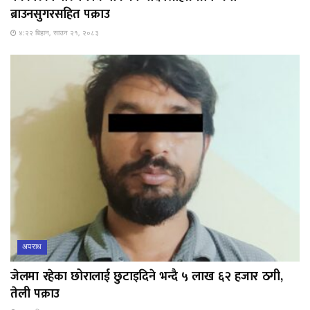
ब्राउनसुगरसहित पक्राउ
४:२२ बिहान, साउन २१, २०८३
अपराध
जेलमा रहेका छोरालाई छुटाइदिने भन्दै ५ लाख ६२ हजार ठगी,
तेली पक्राउ