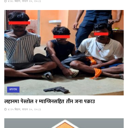
४:४८ बिहान, साउन २०, २०८३
अपराध
लहानमा पेस्तोल र म्याग्जिनसहित तीन जना पक्राउ
४:२५ बिहान, साउन २०, २०८३