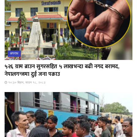
अपराध
५२६ ग्राम ब्राउन सुगरसहित ५ लाखभन्दा बढी नगद बरामद,
नेपालगन्जमा दुई जना पक्राउ
१०:३० बिहान, साउन १८, २०८३