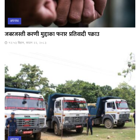
अपराध
जबरजस्ती करणी मुद्दाका फरार प्रतिवादी पक्राउ
१२:५३ बिहान, साउन २२, २०८३
अपराध