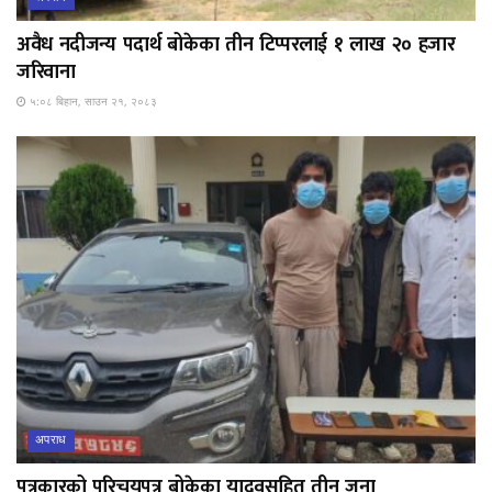
अवैध नदीजन्य पदार्थ बोकेका तीन टिप्परलाई १ लाख २० हजार
जरिवाना
५:०८ बिहान, साउन २१, २०८३
अपराध
पत्रकारको परिचयपत्र बोकेका यादवसहित तीन जना