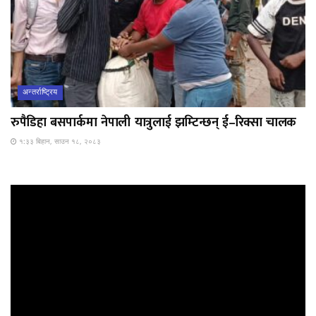
अन्तर्राष्ट्रिय
रुपैडिहा बसपार्कमा नेपाली यात्रुलाई झम्टिन्छन् ई–रिक्सा चालक
१:३३ बिहान, साउन १८, २०८३