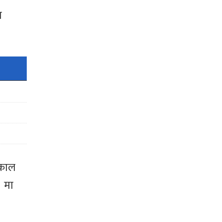
ा
्काल
० मा