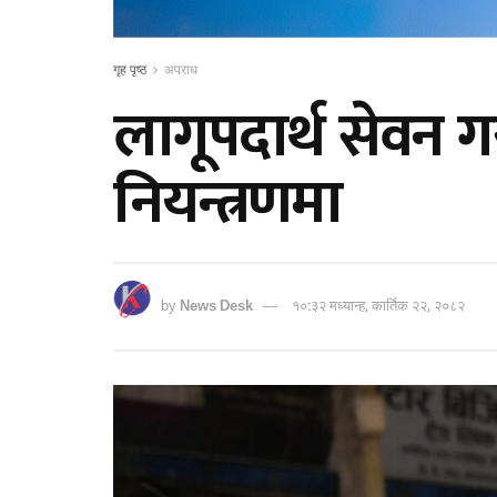
गृह पृष्ठ
अपराध
लागूपदार्थ सेवन
नियन्त्रणमा
by
News Desk
१०:३२ मध्यान्ह, कार्तिक २२, २०८२