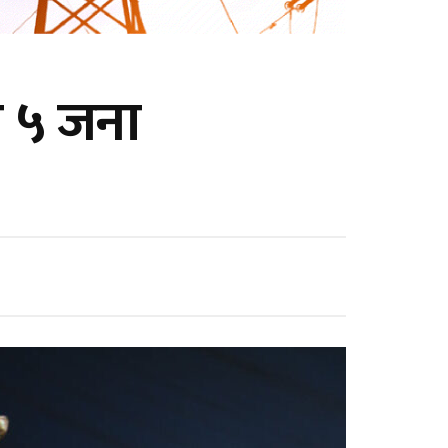
े ५ जना