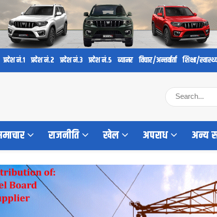
प्रदेश नं.१
प्रदेश नं.२
प्रदेश नं.३
प्रदेश नं.५
ब्यानर
विचार/अन्तर्वार्ता
शिक्षा/स्वास्थ्
 समाचार
राजनीति
खेल
अपराध
अन्य 