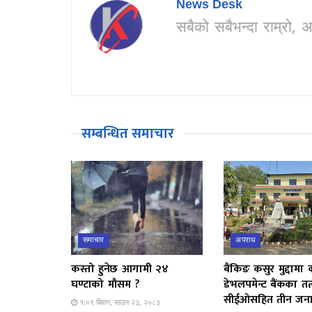
News Desk
सबैको सबैभन्दा राम्र
सम्बन्धित समाचार
समाचार
अपराध
कस्तो हुनेछ आगामी २४
बैंकिङ कसुर मुद्दामा 
घण्टाको मौसम ?
डेभलपमेन्ट बैंकका त
सीईओसहित तीन जना 
१:०९ बिहान, साउन २३, २०८३