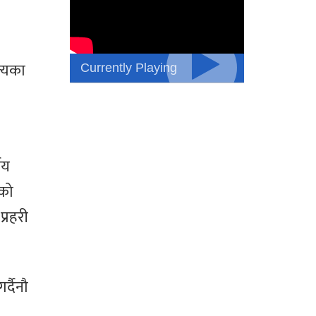
Currently Playing
्यका
ीय
ीको
्रहरी
्दैनौ