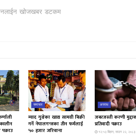
ो, अनलाईन खोजखबर डटकम
समाचार
अपराध
कर्णाली
म्याद गुज्रेका खाद्य सामग्री बिक्री
जबरजस्ती करणी मुद्दा
त्कालीन
गर्ने नेपालगन्जका तीन फर्मलाई
प्रतिवादी पक्राउ
पक्राउ
५० हजार जरिवाना
१२:५३ बिहान, साउन २२, २०८३