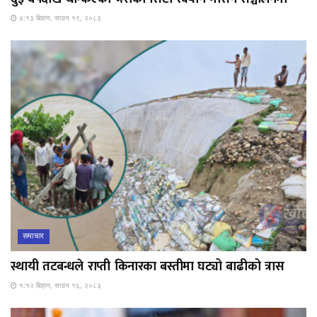
४:१३ बिहान, साउन १९, २०८३
समाचार
स्थायी तटबन्धले राप्ती किनारका बस्तीमा घट्यो बाढीको त्रास
१:१२ बिहान, साउन १६, २०८३