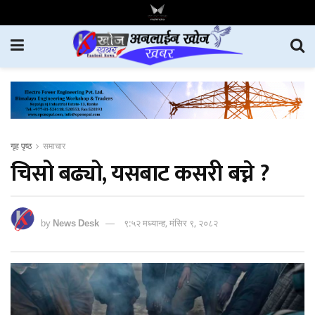
गृह पृष्ठ
समाचार
चिसो बढ्यो, यसबाट कसरी बच्ने ?
by
News Desk
९:५२ मध्यान्ह, मंसिर ९, २०८२