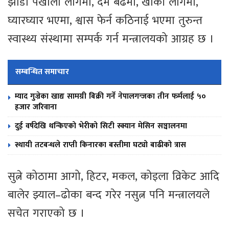
झाडा पखाला लागेमा, दम बढेमा, खोकी लागेमा,
घ्यारघ्यार भएमा, श्वास फेर्न कठिनाई भएमा तुरुन्त
स्वास्थ्य संस्थामा सम्पर्क गर्न मन्त्रालयको आग्रह छ ।
सम्बन्धित समाचार
म्याद गुज्रेका खाद्य सामग्री बिक्री गर्ने नेपालगन्जका तीन फर्मलाई ५०
हजार जरिवाना
दुई वर्षदेखि थन्किएको भेरीको सिटी स्क्यान मेसिन सञ्चालनमा
स्थायी तटबन्धले राप्ती किनारका बस्तीमा घट्यो बाढीको त्रास
सुत्ने कोठामा आगो, हिटर, मकल, कोइला व्रिकेट आदि
बालेर झ्याल–ढोका बन्द गरेर नसुत्न पनि मन्त्रालयले
सचेत गराएको छ ।