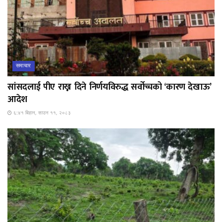
समाचार
सांसदलाई पीए राख्न दिने निर्णयविरुद्ध सर्वोच्चको ‘कारण देखाऊ’
आदेश
६:४१ बिहान, साउन ११, २०८३