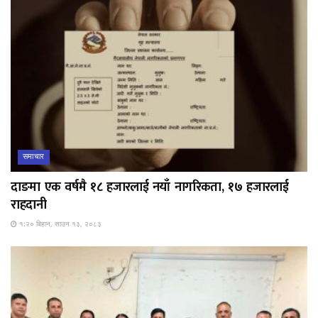
समाचार
दाङमा एक वर्षमै १८ हजारलाई नयाँ नागरिकता, १७ हजारलाई
राहदानी
१:२० बिहान, साउन १३, २०८३