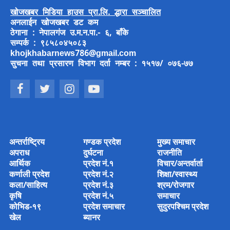
खोजखबर मिडिया हाउस प्रा.लि. द्धारा सञ्चालित
अनलाईन खोजखबर डट कम
ठेगाना : नेपालगंज उ.म.न.पा.- ६, बाँके
सम्पर्क : ९८५८०४५०८३
khojkhabarnews786@gmail.com
सुचना तथा प्रसारण विभाग दर्ता नम्बर : १५१७/ ०७६-७७
अन्तर्राष्ट्रिय
गण्डक प्रदेश
मुख्य समाचार
अपराध
दुर्घटना
राजनीति
आर्थिक
प्रदेश नं.१
विचार/अन्तर्वार्ता
कर्णाली प्रदेश
प्रदेश नं.२
शिक्षा/स्वास्थ्य
कला/साहित्य
प्रदेश नं.३
श्रम/रोजगार
कृषि
प्रदेश नं.५
समाचार
कोभिड-१९
प्रदेश समाचार
सुदुरपश्चिम प्रदेश
खेल
ब्यानर