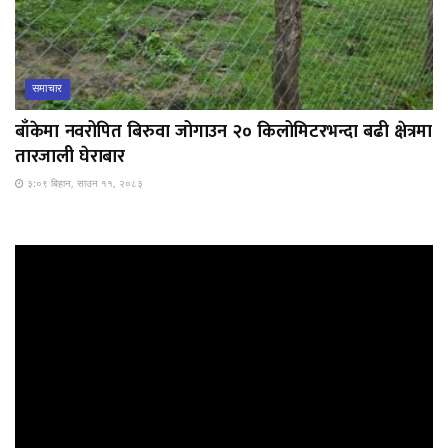
समाचार
बाँकेमा नवरोपित बिरुवा जोगाउन २० किलोमिटरभन्दा बढी क्षेत्रमा
तारजाली घेराबार
३:०९ बिहान, साउन ११, २०८३