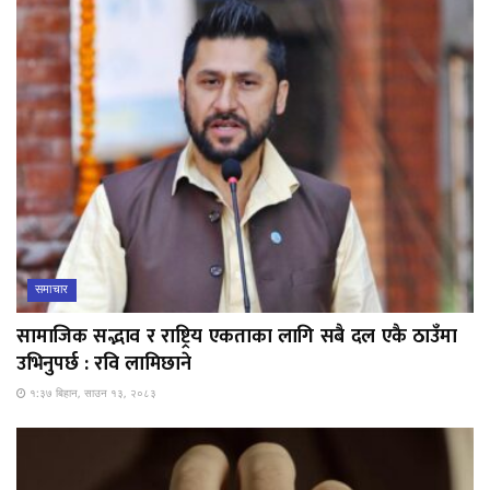
समाचार
सामाजिक सद्भाव र राष्ट्रिय एकताका लागि सबै दल एकै ठाउँमा
उभिनुपर्छ : रवि लामिछाने
१:३७ बिहान, साउन १३, २०८३