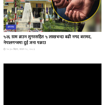
अपराध
५२६ ग्राम ब्राउन सुगरसहित ५ लाखभन्दा बढी नगद बरामद,
नेपालगन्जमा दुई जना पक्राउ
१०:३० बिहान, साउन १८, २०८३