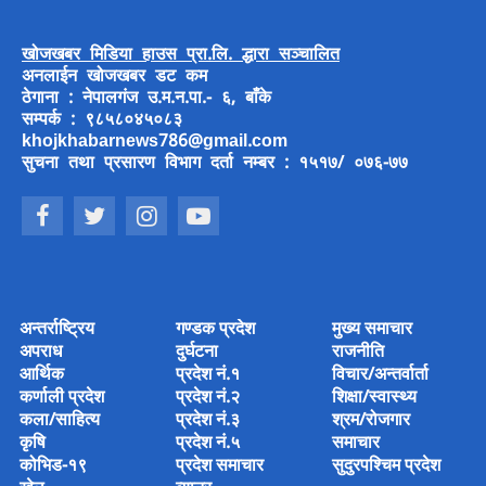
खोजखबर मिडिया हाउस प्रा.लि. द्धारा सञ्चालित
अनलाईन खोजखबर डट कम
ठेगाना : नेपालगंज उ.म.न.पा.- ६, बाँके
सम्पर्क : ९८५८०४५०८३
khojkhabarnews786@gmail.com
सुचना तथा प्रसारण विभाग दर्ता नम्बर : १५१७/ ०७६-७७
अन्तर्राष्ट्रिय
गण्डक प्रदेश
मुख्य समाचार
अपराध
दुर्घटना
राजनीति
आर्थिक
प्रदेश नं.१
विचार/अन्तर्वार्ता
कर्णाली प्रदेश
प्रदेश नं.२
शिक्षा/स्वास्थ्य
कला/साहित्य
प्रदेश नं.३
श्रम/रोजगार
कृषि
प्रदेश नं.५
समाचार
कोभिड-१९
प्रदेश समाचार
सुदुरपश्चिम प्रदेश