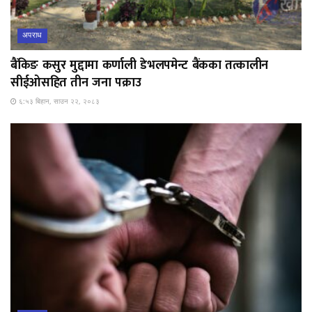
अपराध
बैंकिङ कसुर मुद्दामा कर्णाली डेभलपमेन्ट बैंकका तत्कालीन
सीईओसहित तीन जना पक्राउ
६:५३ बिहान, साउन २२, २०८३