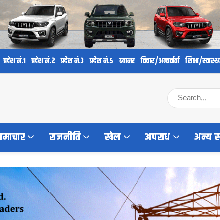
प्रदेश नं.१
प्रदेश नं.२
प्रदेश नं.३
प्रदेश नं.५
ब्यानर
विचार/अन्तर्वार्ता
शिक्षा/स्वास्थ्
 समाचार
राजनीति
खेल
अपराध
अन्य 