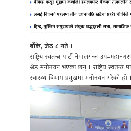
बैंकिङ कसुर मुद्दामा कर्णाली डेभलपमेन्ट बैंकका तत्काल
असई विकको पहलमा तीन दशकपछि खडैचा प्रहरी चौकीले पाय
हिन्दु–मुस्लिम समुदायको संयुक्त श्रद्धाञ्जली सभा, सामाजिक स
बाँके, जेठ ८ गते ।
राष्ट्रिय स्वतन्त्र पार्टी नेपालगन्ज उप–महा
श्रेष्ठ मनोनयन भएका छन् । राष्ट्रिय स्वतन
स्वास्थ्य विभाग प्रमुखमा मनोनयन गरेको हो 