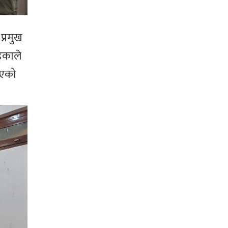
प्रमुख
्काले
इएको