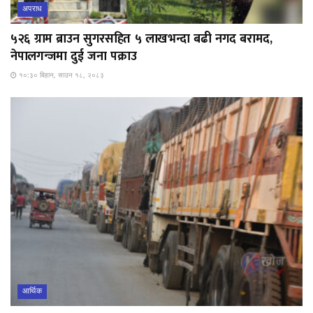
अपराध
५२६ ग्राम ब्राउन सुगरसहित ५ लाखभन्दा बढी नगद बरामद,
नेपालगन्जमा दुई जना पक्राउ
१०:३० बिहान, साउन १८, २०८३
आर्थिक