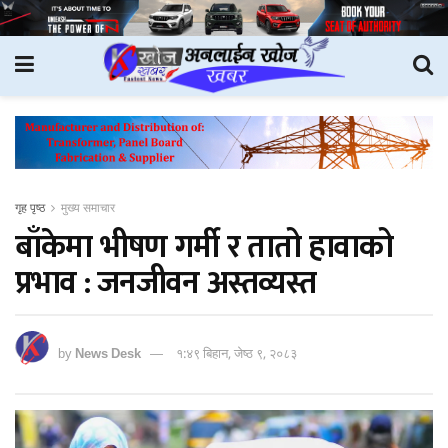
गृह पृष्ठ
मुख्य समाचार
बाँकेमा भीषण गर्मी र तातो हावाको
प्रभाव : जनजीवन अस्तव्यस्त
by
News Desk
१:४९ बिहान, जेष्ठ ९, २०८३