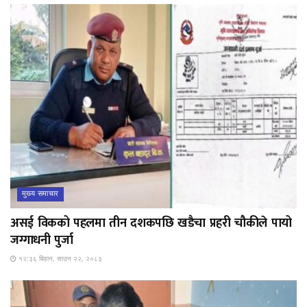
मुख्य समाचार
असई विकको पहलमा तीन दशकपछि खडैचा प्रहरी चौकीले पायो
जग्गाधनी पुर्जा
१२:३६ बिहान, साउन २२, २०८३