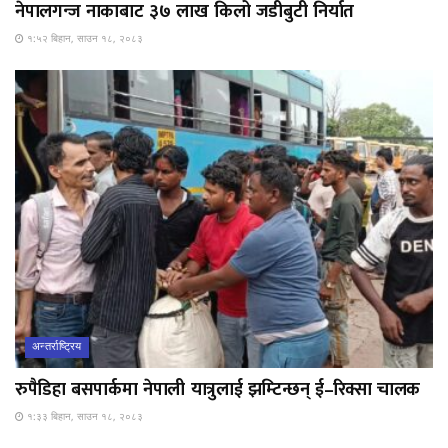
नेपालगन्ज नाकाबाट ३७ लाख किलो जडीबुटी निर्यात
१:५२ बिहान, साउन १८, २०८३
अन्तर्राष्ट्रिय
रुपैडिहा बसपार्कमा नेपाली यात्रुलाई झम्टिन्छन् ई–रिक्सा चालक
१:३३ बिहान, साउन १८, २०८३