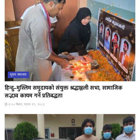
मुख्य समाचार
हिन्दु–मुस्लिम समुदायको संयुक्त श्रद्धाञ्जली सभा, सामाजिक
सद्भाव कायम गर्ने प्रतिबद्धता
६:५० बिहान, साउन २१, २०८३