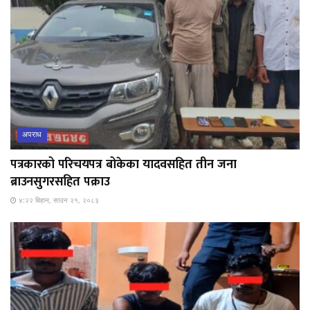
अपराध
पत्रकारको परिचयपत्र बोकेका यादवसहित तीन जना
ब्राउनसुगरसहित पक्राउ
४:२२ बिहान, साउन २१, २०८३