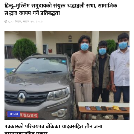
हिन्दु–मुस्लिम समुदायको संयुक्त श्रद्धाञ्जली सभा, सामाजिक
सद्भाव कायम गर्ने प्रतिबद्धता
६:५० बिहान, साउन २१, २०८३
अपराध
पत्रकारको परिचयपत्र बोकेका यादवसहित तीन जना