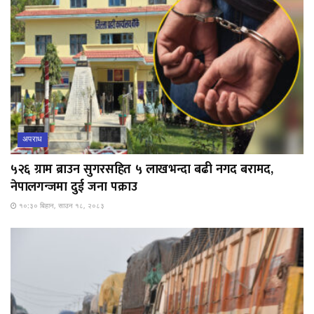
अपराध
५२६ ग्राम ब्राउन सुगरसहित ५ लाखभन्दा बढी नगद बरामद,
नेपालगन्जमा दुई जना पक्राउ
१०:३० बिहान, साउन १८, २०८३