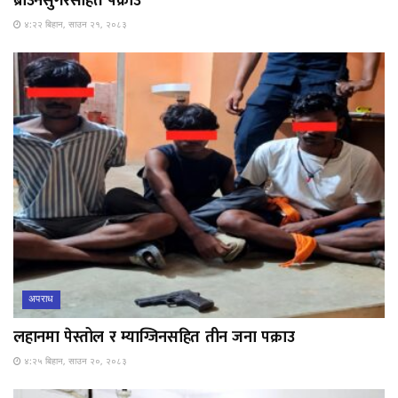
ब्राउनसुगरसहित पक्राउ
४:२२ बिहान, साउन २१, २०८३
अपराध
लहानमा पेस्तोल र म्याग्जिनसहित तीन जना पक्राउ
४:२५ बिहान, साउन २०, २०८३