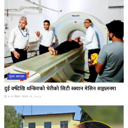
मुख्य समाचार
दुई वर्षदेखि थन्किएको भेरीको सिटी स्क्यान मेसिन सञ्चालनमा
४:१३ बिहान, साउन १९, २०८३