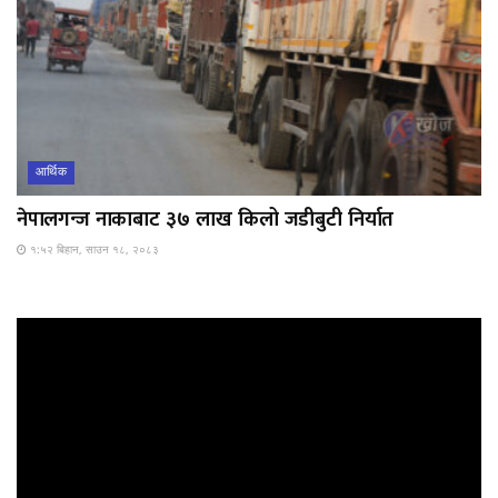
आर्थिक
नेपालगन्ज नाकाबाट ३७ लाख किलो जडीबुटी निर्यात
१:५२ बिहान, साउन १८, २०८३