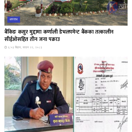
अपराध
बैंकिङ कसुर मुद्दामा कर्णाली डेभलपमेन्ट बैंकका तत्कालीन
सीईओसहित तीन जना पक्राउ
६:५३ बिहान, साउन २२, २०८३