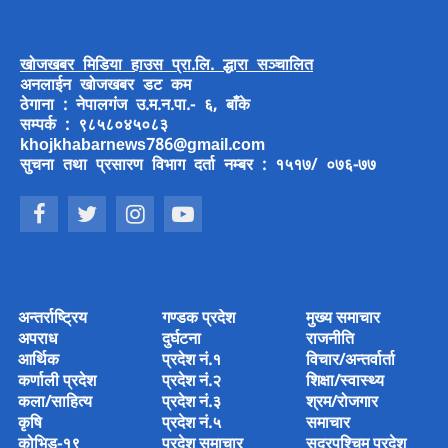
खोजखबर मिडिया हाउस प्रा.लि. द्धारा सञ्चालित
अनलाईन खोजखबर डट कम
ठेगाना : नेपालगंज उ.म.न.पा.- ६, बाँके
सम्पर्क : ९८५८०४५०८३
khojkhabarnews786@gmail.com
सुचना तथा प्रसारण विभाग दर्ता नम्बर : १५१७/ ०७६-७७
अन्तर्राष्ट्रिय
गण्डक प्रदेश
मुख्य समाचार
अपराध
दुर्घटना
राजनीति
आर्थिक
प्रदेश नं.१
विचार/अन्तर्वार्ता
कर्णाली प्रदेश
प्रदेश नं.२
शिक्षा/स्वास्थ्य
कला/साहित्य
प्रदेश नं.३
श्रम/रोजगार
कृषि
प्रदेश नं.५
समाचार
कोभिड-१९
प्रदेश समाचार
सुदुरपश्चिम प्रदेश