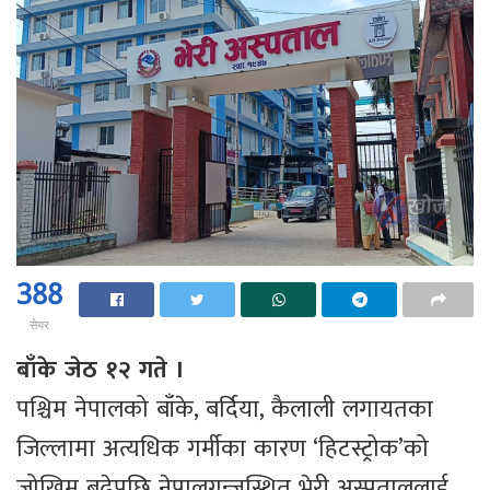
388
सेयर
बाँके जेठ १२ गते ।
पश्चिम नेपालको बाँके, बर्दिया, कैलाली लगायतका
जिल्लामा अत्यधिक गर्मीका कारण ‘हिटस्ट्रोक’को
जोखिम बढेपछि नेपालगन्जस्थित भेरी अस्पताललाई