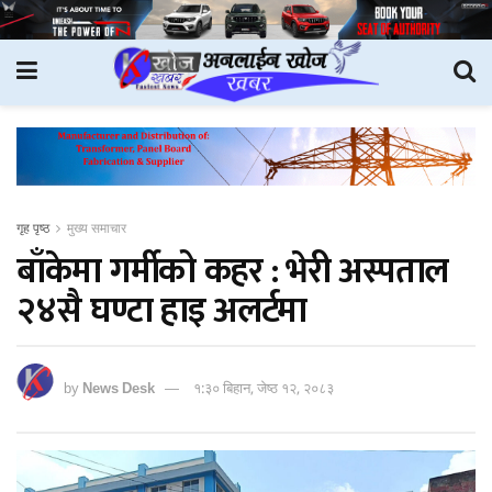
गृह पृष्ठ
मुख्य समाचार
बाँकेमा गर्मीको कहर : भेरी अस्पताल
२४सै घण्टा हाइ अलर्टमा
by
News Desk
१:३० बिहान, जेष्ठ १२, २०८३