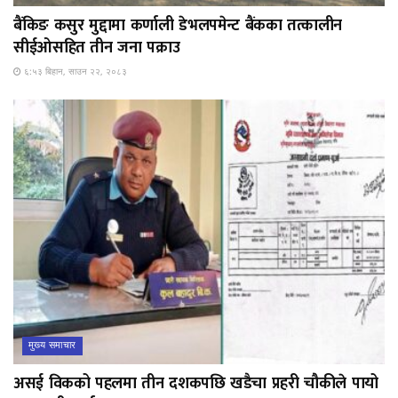
बैंकिङ कसुर मुद्दामा कर्णाली डेभलपमेन्ट बैंकका तत्कालीन
सीईओसहित तीन जना पक्राउ
६:५३ बिहान, साउन २२, २०८३
मुख्य समाचार
असई विकको पहलमा तीन दशकपछि खडैचा प्रहरी चौकीले पायो