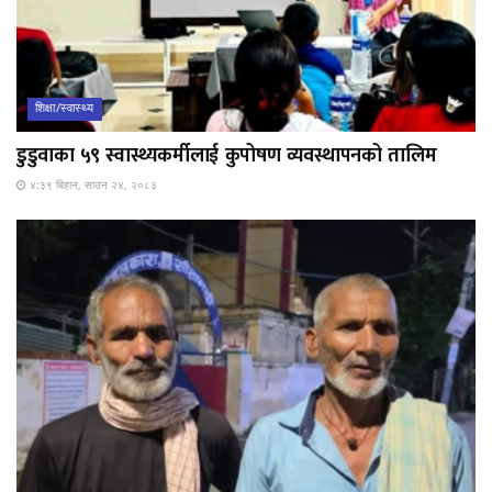
शिक्षा/स्वास्थ्य
डुडुवाका ५९ स्वास्थ्यकर्मीलाई कुपोषण व्यवस्थापनको तालिम
४:३९ बिहान, साउन २४, २०८३