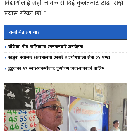
विद्यार्थीलाई सही जानकारी दिई कुलतबाट टाढा राख्ने
प्रयास गरेका छौं।”
सम्बन्धित समाचार
बाँकेका पाँच पालिकामा स्तनपानबारे जनचेतना
खजुरा क्यान्सर अस्पतालमा एक्सरे र प्रयोगशाला सेवा २४ घण्टा
डुडुवाका ५९ स्वास्थ्यकर्मीलाई कुपोषण व्यवस्थापनको तालिम