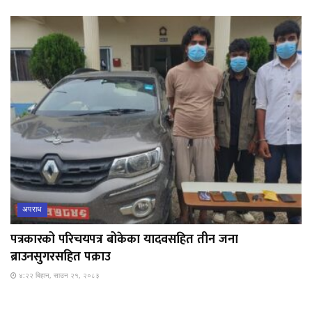
अपराध
पत्रकारको परिचयपत्र बोकेका यादवसहित तीन जना
ब्राउनसुगरसहित पक्राउ
४:२२ बिहान, साउन २१, २०८३