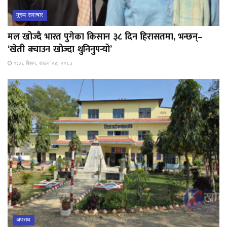
मुख्य समाचार
मल खोज्दै भारत पुगेका किसान ३८ दिन हिरासतमा, भन्छन्–
‘खेती बचाउन खोज्दा थुनिनुपर्‍यो’
१:३६ बिहान, साउन २४, २०८३
अपराध