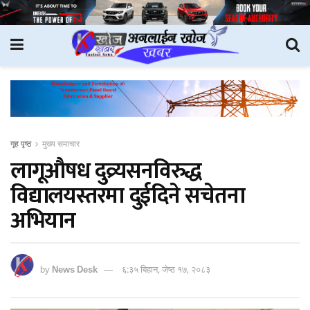
गृह पृष्ठ
मुख्य समाचार
लागूऔषध दुव्र्यसनविरुद्ध
विद्यालयस्तरमा दुईदिने सचेतना
अभियान
by
News Desk
६:३५ बिहान, जेष्ठ १७, २०८३