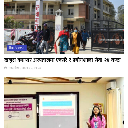
शिक्षा/स्वास्थ्य
खजुरा क्यान्सर अस्पतालमा एक्सरे र प्रयोगशाला सेवा २४ घण्टा
५:४३ बिहान, साउन २४, २०८३