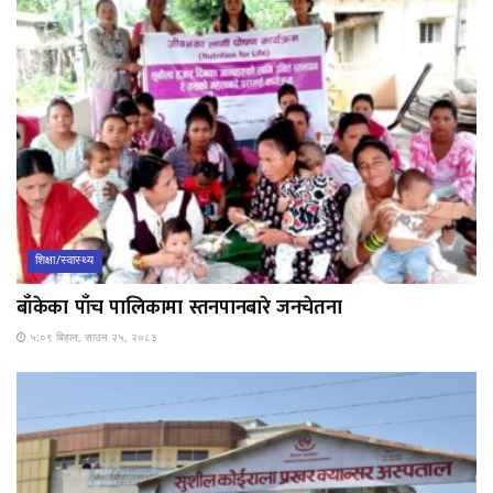
शिक्षा/स्वास्थ्य
बाँकेका पाँच पालिकामा स्तनपानबारे जनचेतना
५:०९ बिहान, साउन २५, २०८३