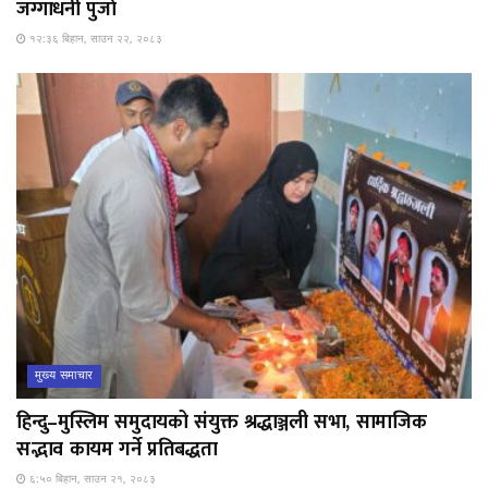
जग्गाधनी पुर्जा
१२:३६ बिहान, साउन २२, २०८३
मुख्य समाचार
हिन्दु–मुस्लिम समुदायको संयुक्त श्रद्धाञ्जली सभा, सामाजिक
सद्भाव कायम गर्ने प्रतिबद्धता
६:५० बिहान, साउन २१, २०८३