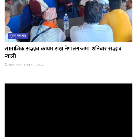
मुख्य समाचार
सामाजिक सद्भाव कायम राख्न नेपालगन्जमा शनिबार सद्भाव
र्‍याली
९:०४ बिहान, साउन १५, २०८३