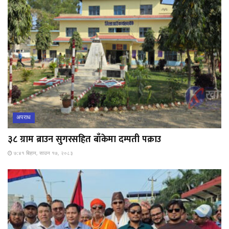
अपराध
३८ ग्राम ब्राउन सुगरसहित बाँकेमा दम्पती पक्राउ
७:४१ बिहान, साउन १७, २०८३