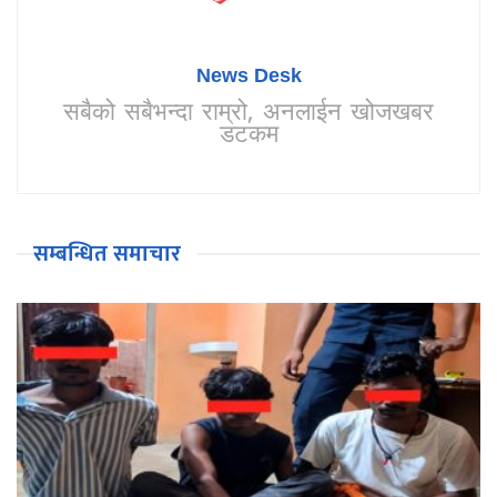
News Desk
सबैको सबैभन्दा राम्रो, अनलाईन खोजखबर
डटकम
सम्बन्धित समाचार