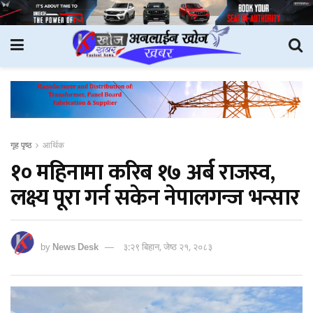
गृह पृष्ठ
आर्थिक
१० महिनामा करिब १७ अर्ब राजस्व,
लक्ष्य पूरा गर्न सकेन नेपालगन्ज भन्सार
by
News Desk
३:२९ बिहान, जेष्ठ २१, २०८३