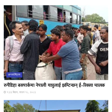
अन्तर्राष्ट्रिय
रुपैडिहा बसपार्कमा नेपाली यात्रुलाई झम्टिन्छन् ई–रिक्सा चालक
१:३३ बिहान, साउन १८, २०८३