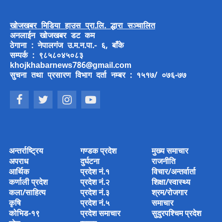
खोजखबर मिडिया हाउस प्रा.लि. द्धारा सञ्चालित
अनलाईन खोजखबर डट कम
ठेगाना : नेपालगंज उ.म.न.पा.- ६, बाँके
सम्पर्क : ९८५८०४५०८३
khojkhabarnews786@gmail.com
सुचना तथा प्रसारण विभाग दर्ता नम्बर : १५१७/ ०७६-७७
अन्तर्राष्ट्रिय
गण्डक प्रदेश
मुख्य समाचार
अपराध
दुर्घटना
राजनीति
आर्थिक
प्रदेश नं.१
विचार/अन्तर्वार्ता
कर्णाली प्रदेश
प्रदेश नं.२
शिक्षा/स्वास्थ्य
कला/साहित्य
प्रदेश नं.३
श्रम/रोजगार
कृषि
प्रदेश नं.५
समाचार
कोभिड-१९
प्रदेश समाचार
सुदुरपश्चिम प्रदेश