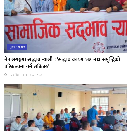
मुख्य समाचार
नेपालगञ्जमा सद्भाव र्‍याली : ‘सद्भाव कायम भए मात्र समृद्धिको
परिकल्पना गर्न सकिन्छ’
२:२५ बिहान, साउन १६, २०८३