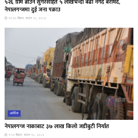
५२६ ग्राम ब्राउन सुगरसहित ५ लाखभन्दा बढी नगद बरामद,
नेपालगन्जमा दुई जना पक्राउ
१०:३० बिहान, साउन १८, २०८३
आर्थिक
नेपालगन्ज नाकाबाट ३७ लाख किलो जडीबुटी निर्यात
१:५२ बिहान, साउन १८, २०८३