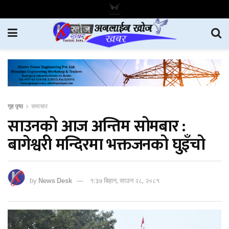
गृह पृष्ठ
समाचार
साउनको आज अन्तिम सोमबार :
बागेश्वरी मन्दिरमा भक्तजनको घुइँचो
by
News Desk
१:३७ बिहान, साउन २८, २०८१