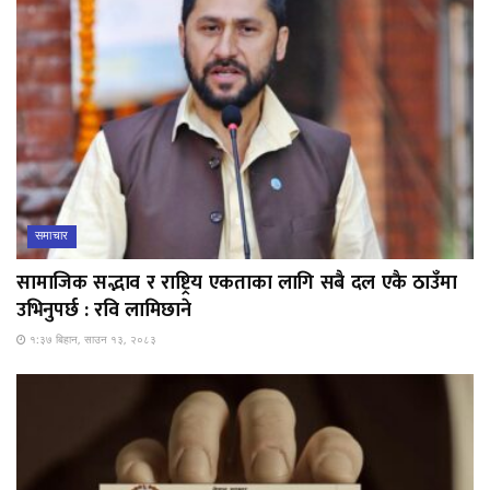
समाचार
सामाजिक सद्भाव र राष्ट्रिय एकताका लागि सबै दल एकै ठाउँमा
उभिनुपर्छ : रवि लामिछाने
१:३७ बिहान, साउन १३, २०८३