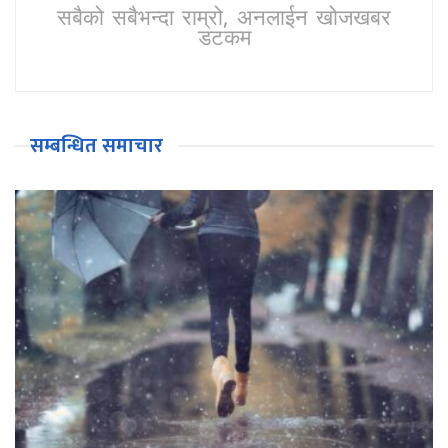
सबैको सबैभन्दा राम्रो, अनलाईन खोजखबर
डटकम
सम्बन्धित समाचार