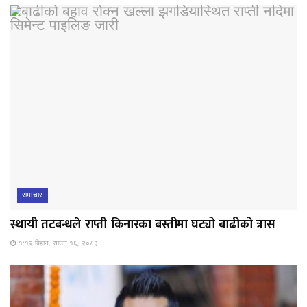
समाचार
स्थायी तटबन्धले राप्ती किनारका बस्तीमा घट्यो बाढीको त्रास
१:१२ बिहान, साउन १६, २०८३