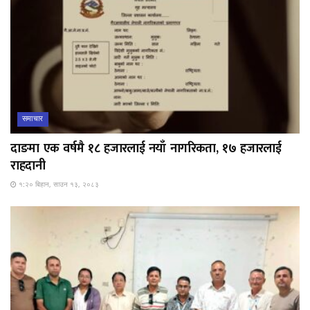
समाचार
दाङमा एक वर्षमै १८ हजारलाई नयाँ नागरिकता, १७ हजारलाई
राहदानी
१:२० बिहान, साउन १३, २०८३