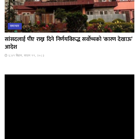
समाचार
सांसदलाई पीए राख्न दिने निर्णयविरुद्ध सर्वोच्चको ‘कारण देखाऊ’
आदेश
६:४१ बिहान, साउन ११, २०८३