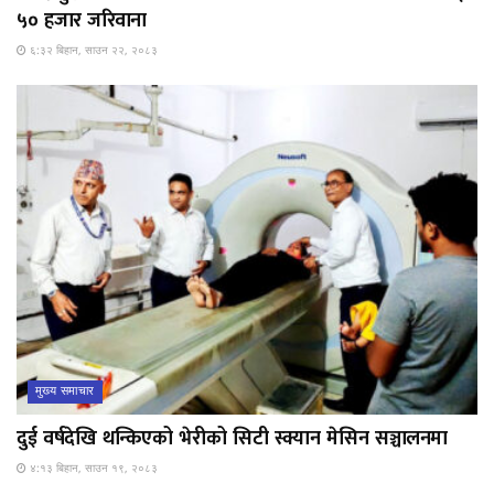
५० हजार जरिवाना
६:३२ बिहान, साउन २२, २०८३
मुख्य समाचार
दुई वर्षदेखि थन्किएको भेरीको सिटी स्क्यान मेसिन सञ्चालनमा
४:१३ बिहान, साउन १९, २०८३