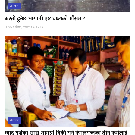
समाचार
कस्तो हुनेछ आगामी २४ घण्टाको मौसम ?
१:०९ बिहान, साउन २३, २०८३
समाचार
म्याद गुज्रेका खाद्य सामग्री बिक्री गर्ने नेपालगन्जका तीन फर्मलाई