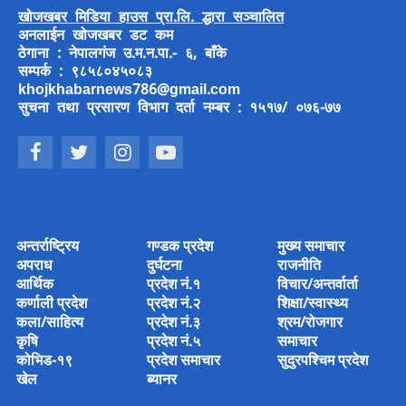
खोजखबर मिडिया हाउस प्रा.लि. द्धारा सञ्चालित
अनलाईन खोजखबर डट कम
ठेगाना : नेपालगंज उ.म.न.पा.- ६, बाँके
सम्पर्क : ९८५८०४५०८३
khojkhabarnews786@gmail.com
सुचना तथा प्रसारण विभाग दर्ता नम्बर : १५१७/ ०७६-७७
अन्तर्राष्ट्रिय
गण्डक प्रदेश
मुख्य समाचार
अपराध
दुर्घटना
राजनीति
आर्थिक
प्रदेश नं.१
विचार/अन्तर्वार्ता
कर्णाली प्रदेश
प्रदेश नं.२
शिक्षा/स्वास्थ्य
कला/साहित्य
प्रदेश नं.३
श्रम/रोजगार
कृषि
प्रदेश नं.५
समाचार
कोभिड-१९
प्रदेश समाचार
सुदुरपश्चिम प्रदेश
खेल
ब्यानर