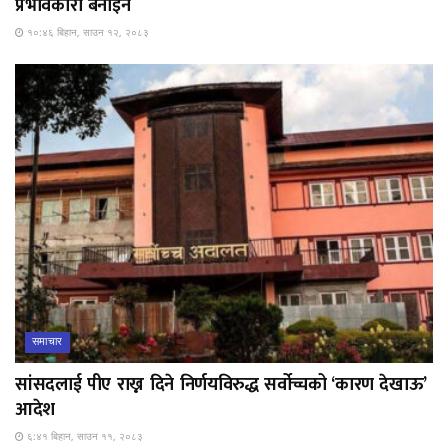
प्रभावकारी बनाइने
१०:४६ बिहान, साउन १२, २०८३
समाचार
सांसदलाई पीए राख्न दिने निर्णयविरुद्ध सर्वोच्चको ‘कारण देखाऊ’
आदेश
६:४१ बिहान, साउन ११, २०८३