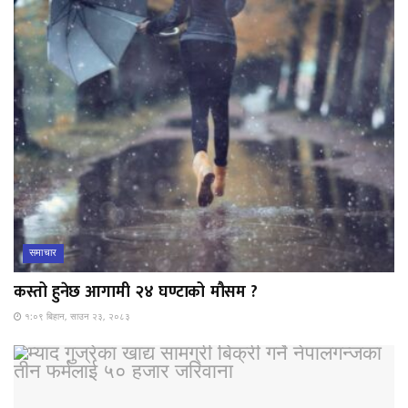
समाचार
कस्तो हुनेछ आगामी २४ घण्टाको मौसम ?
१:०९ बिहान, साउन २३, २०८३