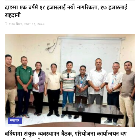
दाङमा एक वर्षमै १८ हजारलाई नयाँ नागरिकता, १७ हजारलाई
राहदानी
१:२० बिहान, साउन १३, २०८३
समाचार
बर्दियामा संयुक्त व्यवस्थापन बैठक, परियोजना कार्यान्वयन थप