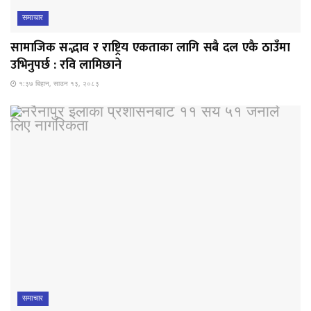
समाचार
सामाजिक सद्भाव र राष्ट्रिय एकताका लागि सबै दल एकै ठाउँमा
उभिनुपर्छ : रवि लामिछाने
१:३७ बिहान, साउन १३, २०८३
समाचार