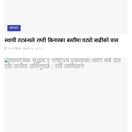
समाचार
स्थायी तटबन्धले राप्ती किनारका बस्तीमा घट्यो बाढीको त्रास
१:१२ बिहान, साउन १६, २०८३