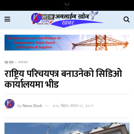
गृह पृष्ठ
समाचार
राष्ट्रिय परिचयपत्र बनाउनेको सिडिओ
कार्यालयमा भीड
by
News Desk
४:५८ बिहान, साउन २८, २०८१