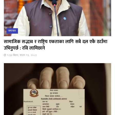
समाचार
सामाजिक सद्भाव र राष्ट्रिय एकताका लागि सबै दल एकै ठाउँमा
उभिनुपर्छ : रवि लामिछाने
१:३७ बिहान, साउन १३, २०८३