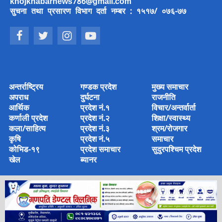
khojkhabarnews786@gmail.com
सुचना तथा प्रसारण विभाग दर्ता नम्बर : १५१७/ ०७६-७७
अन्तर्राष्ट्रिय
गण्डक प्रदेश
मुख्य समाचार
अपराध
दुर्घटना
राजनीति
आर्थिक
प्रदेश नं.१
विचार/अन्तर्वार्ता
कर्णाली प्रदेश
प्रदेश नं.२
शिक्षा/स्वास्थ्य
कला/साहित्य
प्रदेश नं.३
श्रम/रोजगार
कृषि
प्रदेश नं.५
समाचार
कोभिड-१९
प्रदेश समाचार
सुदुरपश्चिम प्रदेश
खेल
ब्यानर
© 2022 Copyright © 2022 khoj khabar Media House Pvt Ltd
Designed & Developed by
Amjad Ansari
.