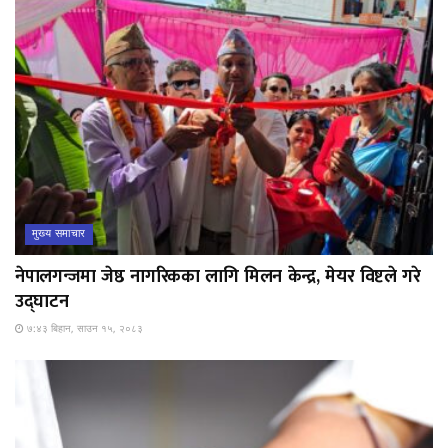
मुख्य समाचार
नेपालगन्जमा जेष्ठ नागरिकका लागि मिलन केन्द्र, मेयर विष्टले गरे
उद्घाटन
७:४३ बिहान, साउन १५, २०८३