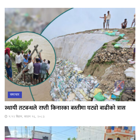
समाचार
स्थायी तटबन्धले राप्ती किनारका बस्तीमा घट्यो बाढीको त्रास
१:१२ बिहान, साउन १६, २०८३