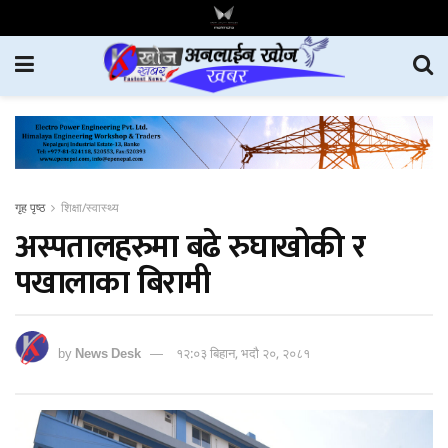
गृह पृष्ठ
शिक्षा/स्वास्थ्य
अस्पतालहरुमा बढे रुघाखोकी र
पखालाका बिरामी
by
News Desk
१२:०३ बिहान, भदौ २०, २०८१