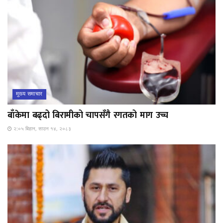
मुख्य समाचार
बाँकेमा बढ्दो बिरामीको चापसँगै रगतको माग उच्च
२:०५ बिहान, साउन १४, २०८३