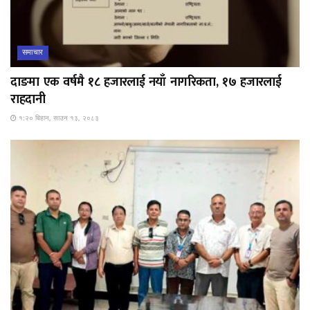
समाचार
दाङमा एक वर्षमै १८ हजारलाई नयाँ नागरिकता, १७ हजारलाई
राहदानी
१:२० बिहान, साउन १३, २०८३