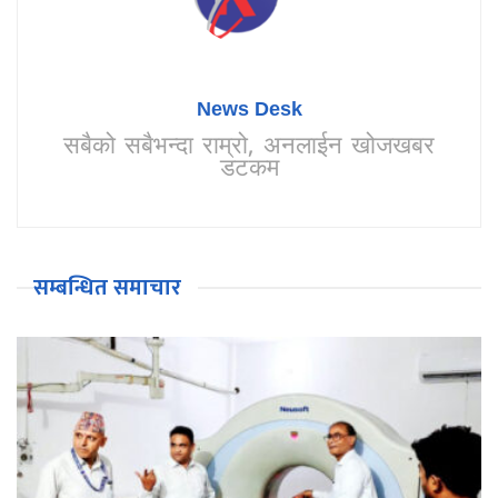
News Desk
सबैको सबैभन्दा राम्रो, अनलाईन खोजखबर
डटकम
सम्बन्धित समाचार