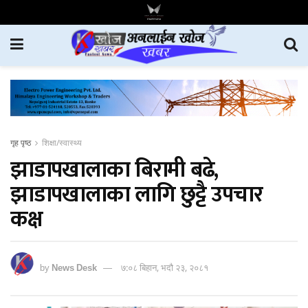
गृह पृष्ठ
शिक्षा/स्वास्थ्य
झाडापखालाका बिरामी बढे,
झाडापखालाका लागि छुट्टै उपचार
कक्ष
by
News Desk
७:०८ बिहान, भदौ २३, २०८१