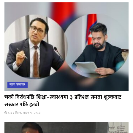
मुख्य समाचार
चर्को विरोधपछि शिक्षा–स्वास्थ्यमा ३ प्रतिशत समता शुल्कबाट
सरकार पछि हट्यो
६:४६ बिहान, साउन ५, २०८३