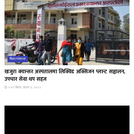
शिक्षा/स्वास्थ्य
खजुरा क्यान्सर अस्पतालमा लिक्विड अक्सिजन प्लान्ट सञ्चालन,
उपचार सेवा थप सहज
५:४२ बिहान, साउन ३, २०८३