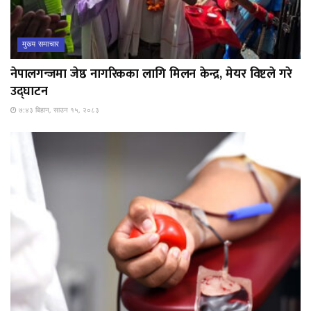
मुख्य समाचार
नेपालगन्जमा जेष्ठ नागरिकका लागि मिलन केन्द्र, मेयर विष्टले गरे
उद्घाटन
७:४३ बिहान, साउन १५, २०८३