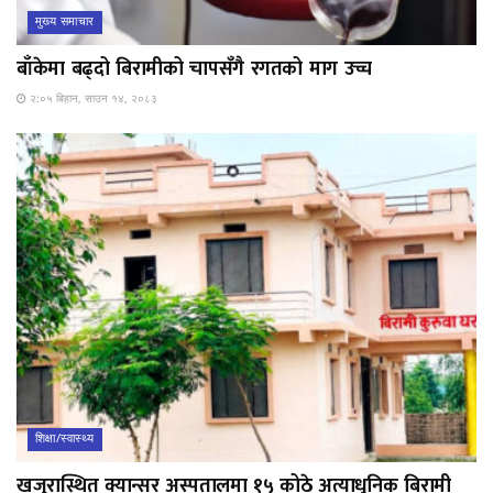
मुख्य समाचार
बाँकेमा बढ्दो बिरामीको चापसँगै रगतको माग उच्च
२:०५ बिहान, साउन १४, २०८३
शिक्षा/स्वास्थ्य
खजुरास्थित क्यान्सर अस्पतालमा १५ कोठे अत्याधुनिक बिरामी