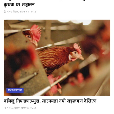
कुरुवा घर सञ्चालन
१:०८ बिहान, साउन १२, २०८३
शिक्षा/स्वास्थ्य
बर्डफ्लु नियन्त्रणउन्मुख, साउनयता नयाँ सङ्क्रमण देखिएन
१२:४८ बिहान, साउन ७, २०८३