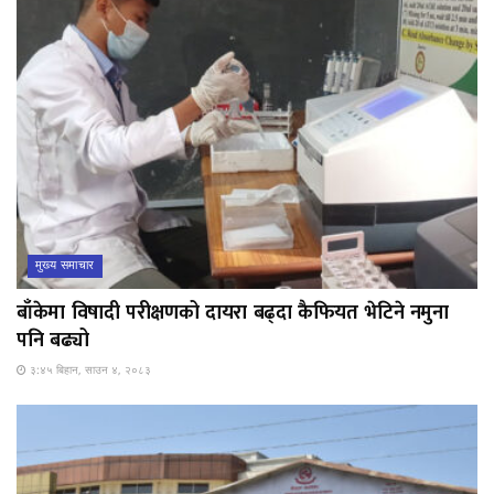
मुख्य समाचार
बाँकेमा विषादी परीक्षणको दायरा बढ्दा कैफियत भेटिने नमुना
पनि बढ्यो
३:४५ बिहान, साउन ४, २०८३