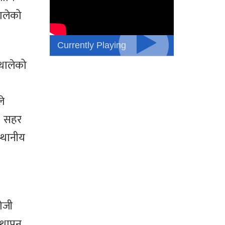
ालेको
Currently Playing
थालेको
ले
, सहर
्थानीय
ोजी
स्थापन