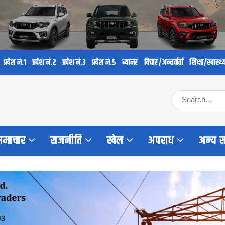
प्रदेश नं.१
प्रदेश नं.२
प्रदेश नं.३
प्रदेश नं.५
ब्यानर
विचार/अन्तर्वार्ता
शिक्षा/स्वास्थ्
 समाचार
राजनीति
खेल
अपराध
अन्य 