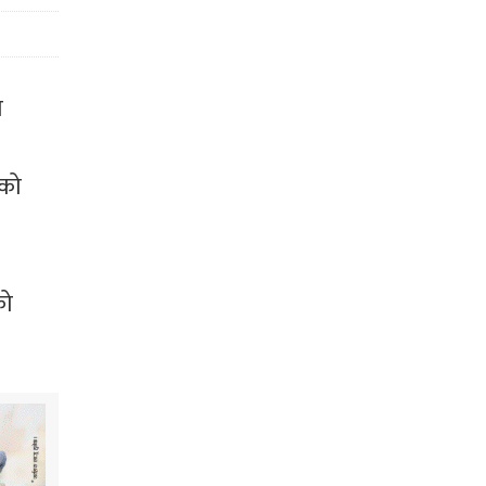
ा
तको
को