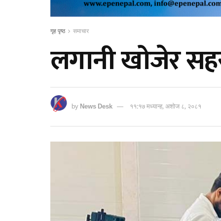
गृह पृष्ठ
समाचार
लगानी खोजेर सहर 
by
News Desk
११:१७ मध्यान्ह, अशोज ८, २०८१