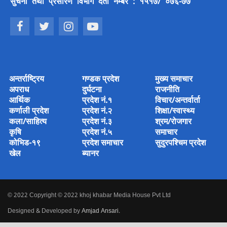
सुचना तथा प्रसारण विभाग दर्ता नम्बर : १५१७/ ०७६-७७
अन्तर्राष्ट्रिय
गण्डक प्रदेश
मुख्य समाचार
अपराध
दुर्घटना
राजनीति
आर्थिक
प्रदेश नं.१
विचार/अन्तर्वार्ता
कर्णाली प्रदेश
प्रदेश नं.२
शिक्षा/स्वास्थ्य
कला/साहित्य
प्रदेश नं.३
श्रम/रोजगार
कृषि
प्रदेश नं.५
समाचार
कोभिड-१९
प्रदेश समाचार
सुदुरपश्चिम प्रदेश
खेल
ब्यानर
© 2022 Copyright © 2022 khoj khabar Media House Pvt Ltd
Designed & Developed by
Amjad Ansari
.