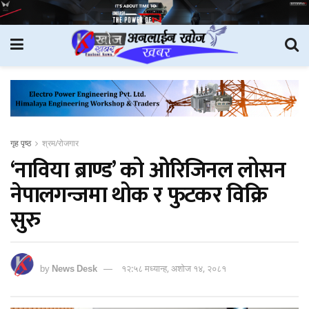
गृह पृष्ठ
श्रम/रोजगार
‘नाविया ब्राण्ड’ को ओरिजिनल लोसन
नेपालगन्जमा थोक र फुटकर विक्रि
सुरु
by
News Desk
१२:५८ मध्यान्ह, अशोज १४, २०८१