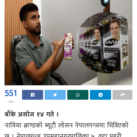
551
सेयर
बाँके असोज १४ गते ।
नाविया ब्राण्डको ब्यूटी लोसन नेपालगन्जमा भित्रिएको
छ । नेपालगन्ज उपमहानगरपालिका ५, वडा प्रहरी