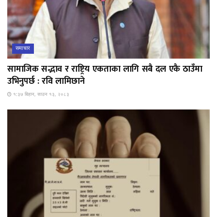
समाचार
सामाजिक सद्भाव र राष्ट्रिय एकताका लागि सबै दल एकै ठाउँमा
उभिनुपर्छ : रवि लामिछाने
१:३७ बिहान, साउन १३, २०८३