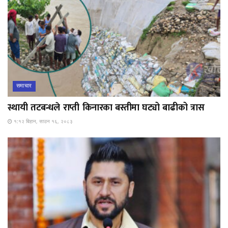
समाचार
स्थायी तटबन्धले राप्ती किनारका बस्तीमा घट्यो बाढीको त्रास
१:१२ बिहान, साउन १६, २०८३