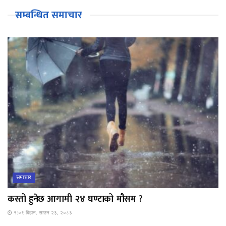
सम्बन्धित समाचार
समाचार
कस्तो हुनेछ आगामी २४ घण्टाको मौसम ?
१:०९ बिहान, साउन २३, २०८३