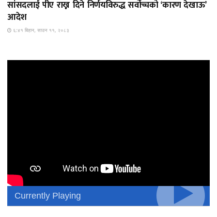
सांसदलाई पीए राख्न दिने निर्णयविरुद्ध सर्वोच्चको ‘कारण देखाऊ’
आदेश
६:४१ बिहान, साउन ११, २०८३
Currently Playing