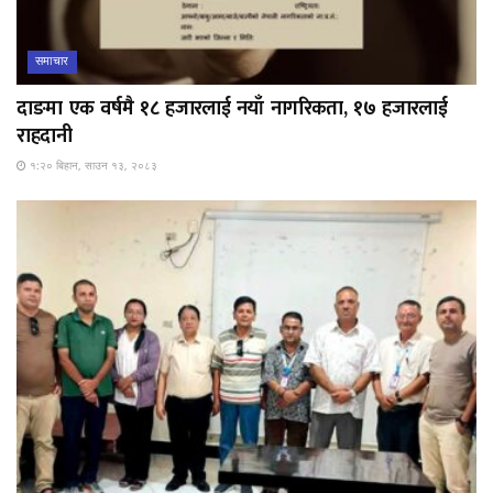
समाचार
दाङमा एक वर्षमै १८ हजारलाई नयाँ नागरिकता, १७ हजारलाई
राहदानी
१:२० बिहान, साउन १३, २०८३