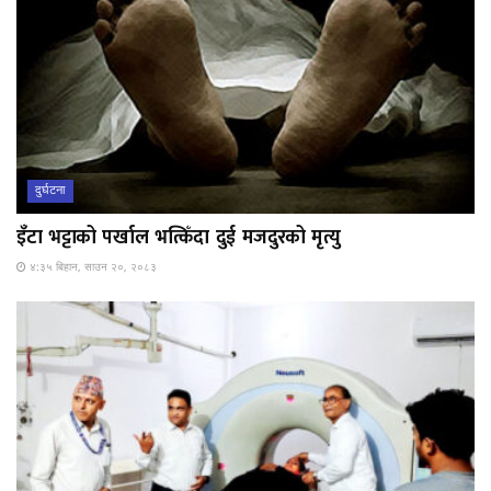
दुर्घटना
इँटा भट्टाको पर्खाल भत्किँदा दुई मजदुरको मृत्यु
४:३५ बिहान, साउन २०, २०८३