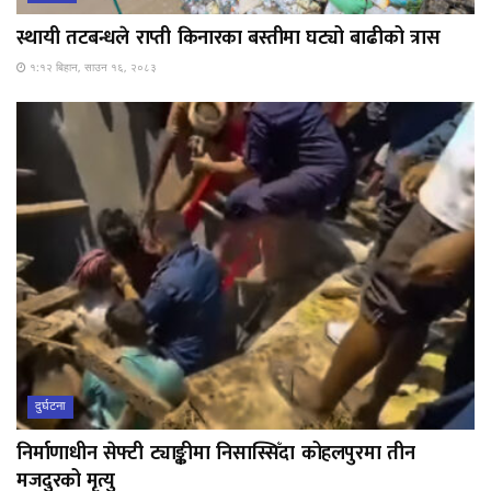
स्थायी तटबन्धले राप्ती किनारका बस्तीमा घट्यो बाढीको त्रास
१:१२ बिहान, साउन १६, २०८३
दुर्घटना
निर्माणाधीन सेफ्टी ट्याङ्कीमा निसास्सिँदा कोहलपुरमा तीन
मजदुरको मृत्यु