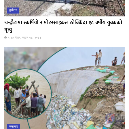
दुर्घटना
चन्द्रौटामा स्कर्पियो र मोटरसाइकल ठोक्किँदा १८ वर्षीय युवकको
मृत्यु
१:३७ बिहान, साउन १७, २०८३
समाचार