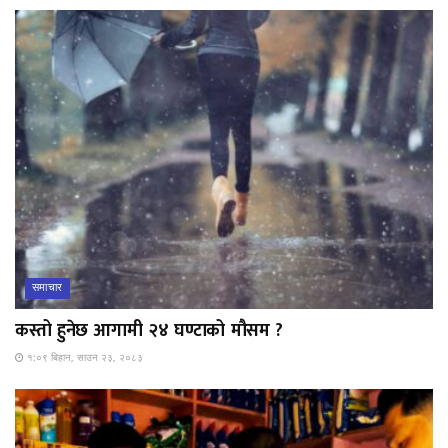
समाचार
कस्तो हुनेछ आगामी २४ घण्टाको मौसम ?
१:०९ बिहान, साउन २३, २०८३