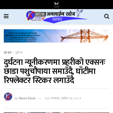
गृह पृष्ठ
दुर्घटना
दुर्घटना न्यूनीकरणमा प्रहरीको एक्सनः
छाडा पशुचौपाया समाउँदै, घाँटीमा
रिफ्लेक्टर स्टिकर लगाउँदै
by
News Desk
१:३० मध्यान्ह, अशोज १४, २०८१