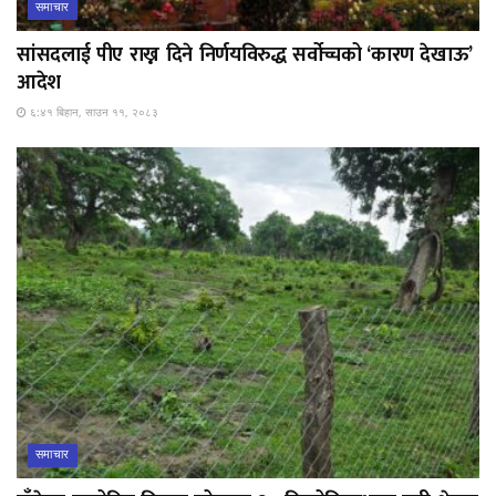
समाचार
सांसदलाई पीए राख्न दिने निर्णयविरुद्ध सर्वोच्चको ‘कारण देखाऊ’
आदेश
६:४१ बिहान, साउन ११, २०८३
समाचार