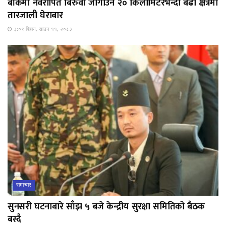
बाँकेमा नवरोपित बिरुवा जोगाउन २० किलोमिटरभन्दा बढी क्षेत्रमा
तारजाली घेराबार
३:०९ बिहान, साउन ११, २०८३
समाचार
सुनसरी घटनाबारे साँझ ५ बजे केन्द्रीय सुरक्षा समितिको बैठक
बस्दै