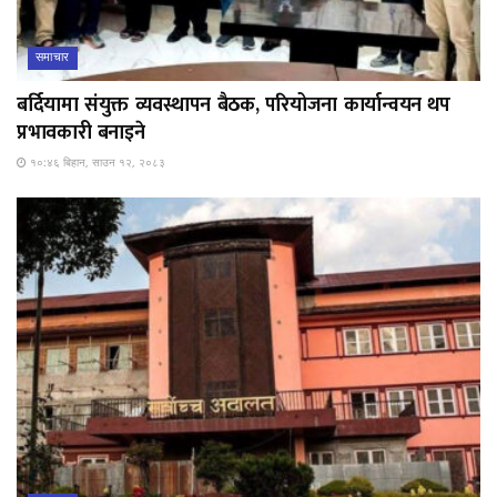
समाचार
बर्दियामा संयुक्त व्यवस्थापन बैठक, परियोजना कार्यान्वयन थप
प्रभावकारी बनाइने
१०:४६ बिहान, साउन १२, २०८३