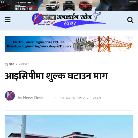
गृह पृष्ठ
समाचार
आइसिपीमा शुल्क घटाउन माग
by
News Desk
११:३७ मध्यान्ह, अशोज २१, २०८१