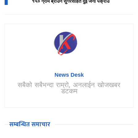
१५० ग्राम ब्राउन सुगरसहित दुई जना पक्राउ
News Desk
सबैको सबैभन्दा राम्रो, अनलाईन खोजखबर
डटकम
सम्बन्धित समाचार