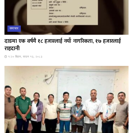
समाचार
दाङमा एक वर्षमै १८ हजारलाई नयाँ नागरिकता, १७ हजारलाई
राहदानी
१:२० बिहान, साउन १३, २०८३