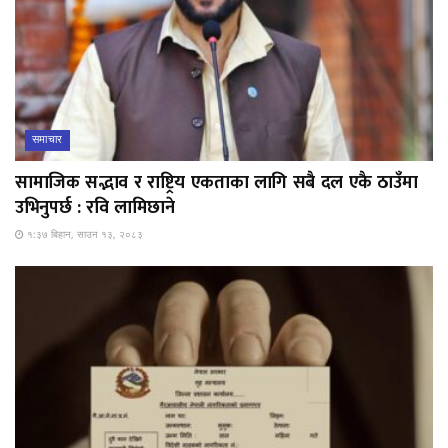
समाचार
सामाजिक सद्भाव र राष्ट्रिय एकताका लागि सबै दल एकै ठाउँमा
उभिनुपर्छ : रवि लामिछाने
१:३७ बिहान, साउन १३, २०८३