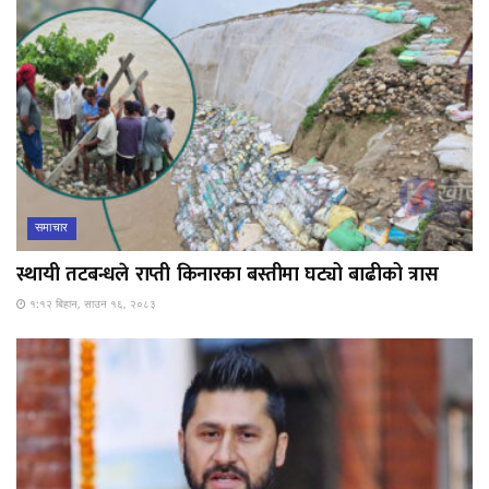
समाचार
स्थायी तटबन्धले राप्ती किनारका बस्तीमा घट्यो बाढीको त्रास
१:१२ बिहान, साउन १६, २०८३