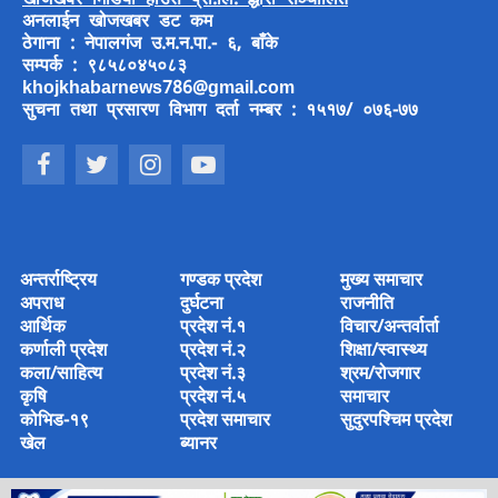
अनलाईन खोजखबर डट कम
ठेगाना : नेपालगंज उ.म.न.पा.- ६, बाँके
सम्पर्क : ९८५८०४५०८३
khojkhabarnews786@gmail.com
सुचना तथा प्रसारण विभाग दर्ता नम्बर : १५१७/ ०७६-७७
अन्तर्राष्ट्रिय
गण्डक प्रदेश
मुख्य समाचार
अपराध
दुर्घटना
राजनीति
आर्थिक
प्रदेश नं.१
विचार/अन्तर्वार्ता
कर्णाली प्रदेश
प्रदेश नं.२
शिक्षा/स्वास्थ्य
कला/साहित्य
प्रदेश नं.३
श्रम/रोजगार
कृषि
प्रदेश नं.५
समाचार
कोभिड-१९
प्रदेश समाचार
सुदुरपश्चिम प्रदेश
खेल
ब्यानर