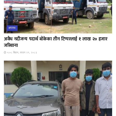
अपराध
अवैध नदीजन्य पदार्थ बोकेका तीन टिप्परलाई १ लाख २० हजार
जरिवाना
५:०८ बिहान, साउन २१, २०८३