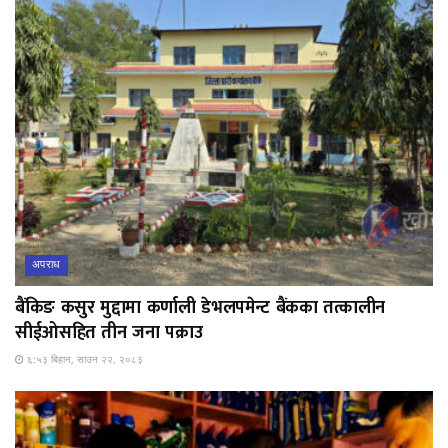
अपराध
बैंकिङ कसुर मुद्दामा कर्णाली डेभलपमेन्ट बैंकका तत्कालीन
सीईओसहित तीन जना पक्राउ
६:५३ बिहान, साउन २२, २०८३