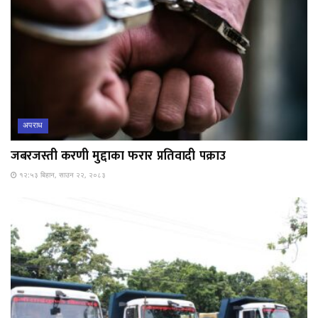
अपराध
जबरजस्ती करणी मुद्दाका फरार प्रतिवादी पक्राउ
१२:५३ बिहान, साउन २२, २०८३