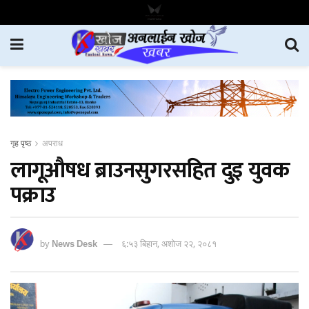
गृह पृष्ठ
अपराध
लागूऔषध ब्राउनसुगरसहित दुइ युवक
पक्राउ
by
News Desk
६:५३ बिहान, अशोज २२, २०८१