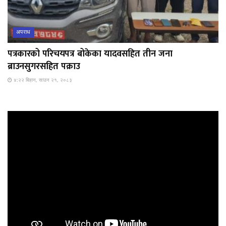
अपराध
पत्रकारको परिचयपत्र बोकेका यादवसहित तीन जना
ब्राउनसुगरसहित पक्राउ
४:२२ बिहान, साउन २१, २०८३