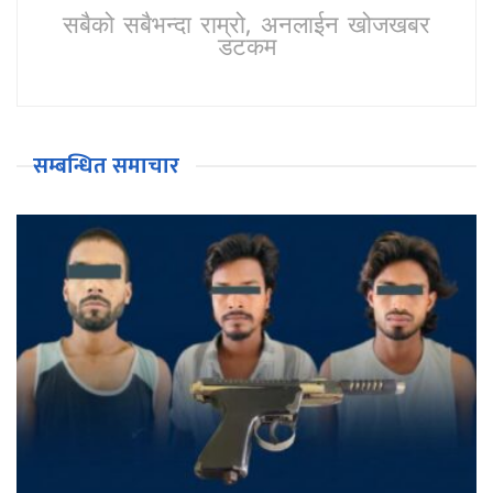
सबैको सबैभन्दा राम्रो, अनलाईन खोजखबर
डटकम
सम्बन्धित समाचार