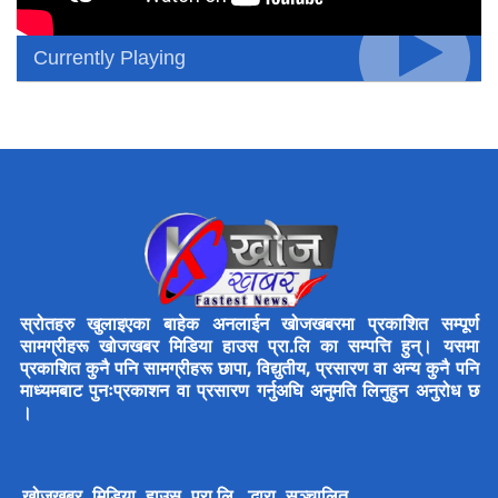
Currently Playing
स्रोतहरु खुलाइएका बाहेक अनलाईन खोजखबरमा प्रकाशित सम्पूर्ण
सामग्रीहरू खोजखबर मिडिया हाउस प्रा.लि का सम्पत्ति हुन्। यसमा
प्रकाशित कुनै पनि सामग्रीहरू छापा, विद्युतीय, प्रसारण वा अन्य कुनै पनि
माध्यमबाट पुनःप्रकाशन वा प्रसारण गर्नुअघि अनुमति लिनुहुन अनुरोध छ
।
खोजखबर मिडिया हाउस प्रा.लि. द्धारा सञ्चालित