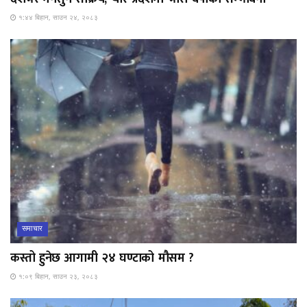
१:४४ बिहान, साउन २४, २०८३
समाचार
कस्तो हुनेछ आगामी २४ घण्टाको मौसम ?
१:०९ बिहान, साउन २३, २०८३