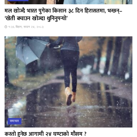
मल खोज्दै भारत पुगेका किसान ३८ दिन हिरासतमा, भन्छन्–
‘खेती बचाउन खोज्दा थुनिनुपर्‍यो’
१:३६ बिहान, साउन २४, २०८३
समाचार
कस्तो हुनेछ आगामी २४ घण्टाको मौसम ?