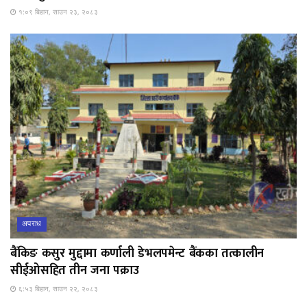
१:०९ बिहान, साउन २३, २०८३
अपराध
बैंकिङ कसुर मुद्दामा कर्णाली डेभलपमेन्ट बैंकका तत्कालीन
सीईओसहित तीन जना पक्राउ
६:५३ बिहान, साउन २२, २०८३