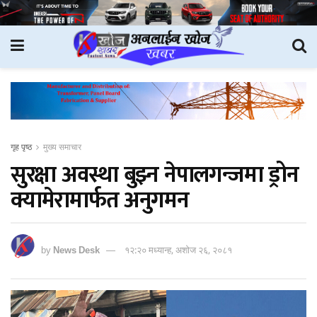
गृह पृष्ठ
मुख्य समाचार
सुरक्षा अवस्था बुझ्न नेपालगन्जमा ड्रोन
क्यामेरामार्फत अनुगमन
by
News Desk
१२:२० मध्यान्ह, अशोज २६, २०८१