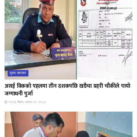
मुख्य समाचार
असई विकको पहलमा तीन दशकपछि खडैचा प्रहरी चौकीले पायो
जग्गाधनी पुर्जा
१२:३६ बिहान, साउन २२, २०८३