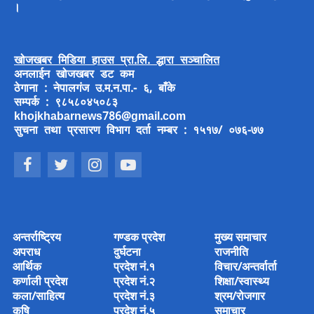
।
खोजखबर मिडिया हाउस प्रा.लि. द्धारा सञ्चालित
अनलाईन खोजखबर डट कम
ठेगाना : नेपालगंज उ.म.न.पा.- ६, बाँके
सम्पर्क : ९८५८०४५०८३
khojkhabarnews786@gmail.com
सुचना तथा प्रसारण विभाग दर्ता नम्बर : १५१७/ ०७६-७७
अन्तर्राष्ट्रिय
गण्डक प्रदेश
मुख्य समाचार
अपराध
दुर्घटना
राजनीति
आर्थिक
प्रदेश नं.१
विचार/अन्तर्वार्ता
कर्णाली प्रदेश
प्रदेश नं.२
शिक्षा/स्वास्थ्य
कला/साहित्य
प्रदेश नं.३
श्रम/रोजगार
कृषि
प्रदेश नं.५
समाचार