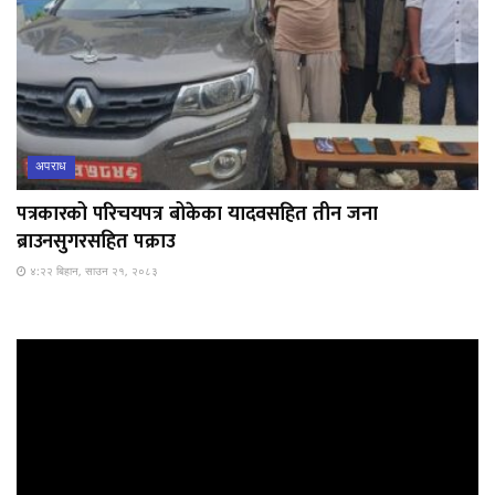
अपराध
पत्रकारको परिचयपत्र बोकेका यादवसहित तीन जना
ब्राउनसुगरसहित पक्राउ
४:२२ बिहान, साउन २१, २०८३