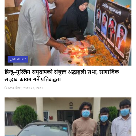
मुख्य समाचार
हिन्दु–मुस्लिम समुदायको संयुक्त श्रद्धाञ्जली सभा, सामाजिक
सद्भाव कायम गर्ने प्रतिबद्धता
६:५० बिहान, साउन २१, २०८३