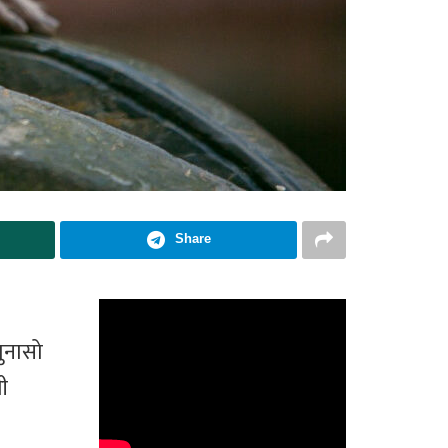
Share
ुनासो
ी