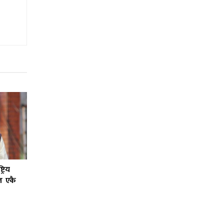
्रिय
ल एकै