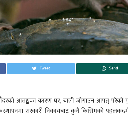
Tweet
Send
बाँदरको आतङ्कका कारण घर, बाली जोगाउन आपत् परेको ग
व्यवस्थापनमा सरकारी निकायबाट कुनै किसिमको पहलकदम