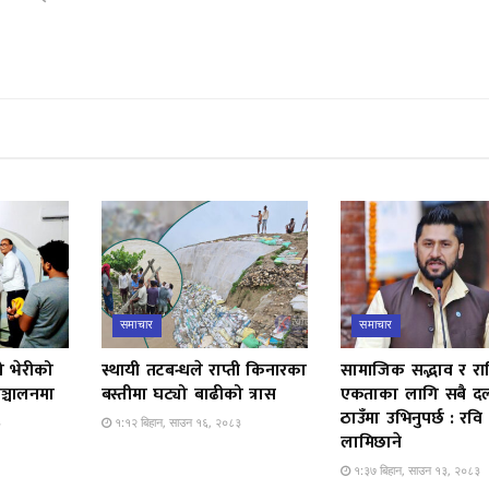
समाचार
समाचार
ो भेरीको
स्थायी तटबन्धले राप्ती किनारका
सामाजिक सद्भाव र राष्ट
ञ्चालनमा
बस्तीमा घट्यो बाढीको त्रास
एकताका लागि सबै द
ठाउँमा उभिनुपर्छ : रवि
३
१:१२ बिहान, साउन १६, २०८३
लामिछाने
१:३७ बिहान, साउन १३, २०८३