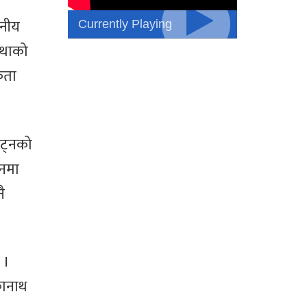
Currently Playing
ानीय
्थाको
कता
ाट्नको
ानमा
ै
 ।
कानाथ