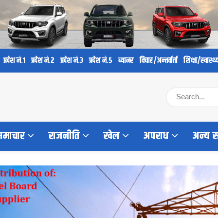
प्रदेश नं.१
प्रदेश नं.२
प्रदेश नं.३
प्रदेश नं.५
ब्यानर
विचार/अन्तर्वार्ता
शिक्षा/स्वास्थ्
 समाचार
राजनीति
खेल
अपराध
अन्य 