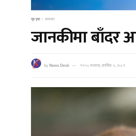
गृह पृष्ठ
समाचार
जानकीमा बाँदर आत
by
News Desk
११:५८ मध्यान्ह, कार्तिक ५, २०८१