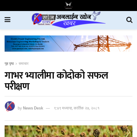
गृह पृष्ठ
समाचार
गाभर भ्यालीमा कोदोको सफल
परीक्षण
by
News Desk
९:४९ मध्यान्ह, कार्तिक २७, २०८१