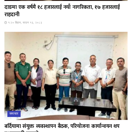
दाङमा एक वर्षमै १८ हजारलाई नयाँ नागरिकता, १७ हजारलाई
राहदानी
१:२० बिहान, साउन १३, २०८३
समाचार
बर्दियामा संयुक्त व्यवस्थापन बैठक, परियोजना कार्यान्वयन थप