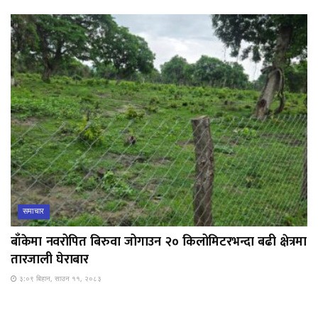
समाचार
बाँकेमा नवरोपित बिरुवा जोगाउन २० किलोमिटरभन्दा बढी क्षेत्रमा
तारजाली घेराबार
३:०९ बिहान, साउन ११, २०८३