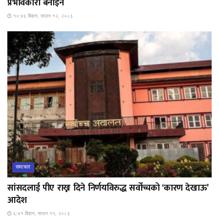
प्रभावकारी बनाइने
१०:४६ बिहान, साउन १२, २०८३
समाचार
सांसदलाई पीए राख्न दिने निर्णयविरुद्ध सर्वोच्चको ‘कारण देखाऊ’
आदेश
६:४१ बिहान, साउन ११, २०८३