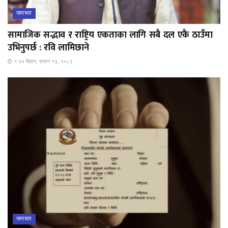
समाचार
सामाजिक सद्भाव र राष्ट्रिय एकताका लागि सबै दल एकै ठाउँमा
उभिनुपर्छ : रवि लामिछाने
१:३७ बिहान, साउन १३, २०८३
समाचार