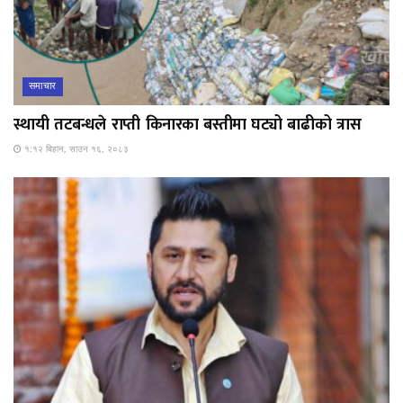
समाचार
स्थायी तटबन्धले राप्ती किनारका बस्तीमा घट्यो बाढीको त्रास
१:१२ बिहान, साउन १६, २०८३