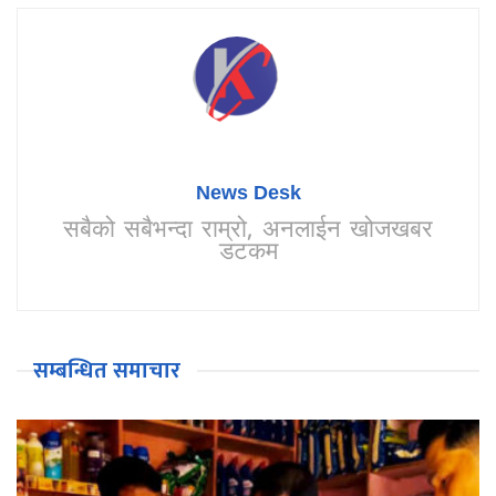
News Desk
सबैको सबैभन्दा राम्रो, अनलाईन खोजखबर
डटकम
सम्बन्धित समाचार