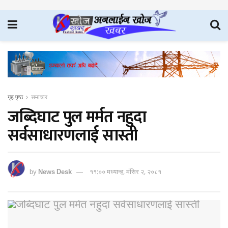
गृह पृष्ठ
समाचार
जब्दिघाट पुल मर्मत नहुदा
सर्वसाधारणलाई सास्ती
by
News Desk
११:०० मध्यान्ह, मंसिर २, २०८१