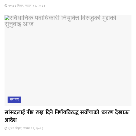
१०:४६ बिहान, साउन १२, २०८३
समाचार
सांसदलाई पीए राख्न दिने निर्णयविरुद्ध सर्वोच्चको ‘कारण देखाऊ’
आदेश
६:४१ बिहान, साउन ११, २०८३