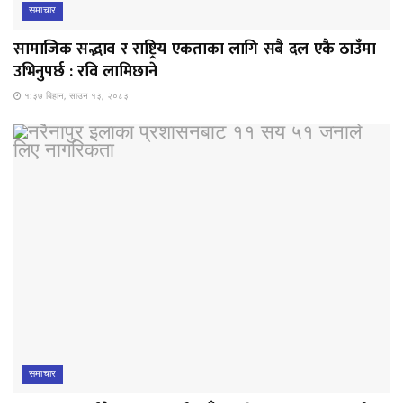
समाचार
सामाजिक सद्भाव र राष्ट्रिय एकताका लागि सबै दल एकै ठाउँमा
उभिनुपर्छ : रवि लामिछाने
१:३७ बिहान, साउन १३, २०८३
समाचार