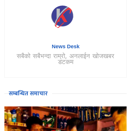
News Desk
सबैको सबैभन्दा राम्रो, अनलाईन खोजखबर
डटकम
सम्बन्धित समाचार