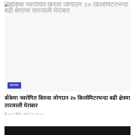
समाचार
बाँकेमा नवरोपित बिरुवा जोगाउन २० किलोमिटरभन्दा बढी क्षेत्रमा
तारजाली घेराबार
३:०९ बिहान, साउन ११, २०८३