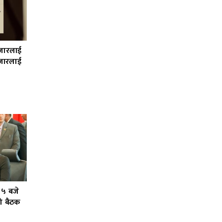
हजारलाई
जारलाई
 ५ बजे
को बैठक