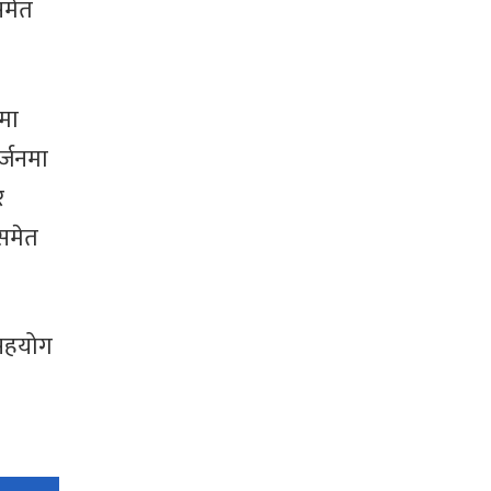
समेत
मा
्जनमा
र
समेत
 सहयोग