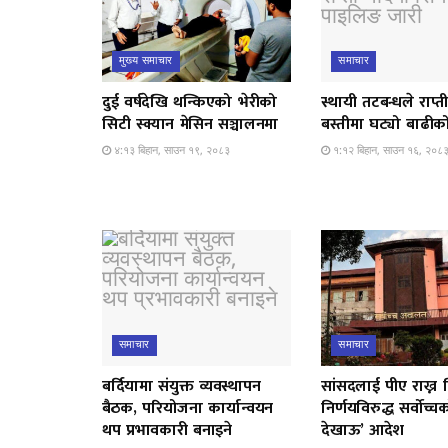
मुख्य समाचार
समाचार
दुई वर्षदेखि थन्किएको भेरीको
स्थायी तटबन्धले राप्
सिटी स्क्यान मेसिन सञ्चालनमा
बस्तीमा घट्यो बाढीको
४:१३ बिहान, साउन १९, २०८३
१:१२ बिहान, साउन १६, २०८
समाचार
समाचार
बर्दियामा संयुक्त व्यवस्थापन
सांसदलाई पीए राख्न द
बैठक, परियोजना कार्यान्वयन
निर्णयविरुद्ध सर्वोच्
थप प्रभावकारी बनाइने
देखाऊ’ आदेश