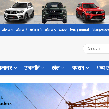
प्रदेश नं.१
प्रदेश नं.२
प्रदेश नं.३
प्रदेश नं.५
ब्यानर
विचार/अन्तर्वार्ता
शिक्षा/स्वास्थ्
 समाचार
राजनीति
खेल
अपराध
अन्य 