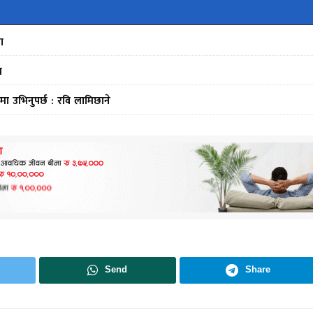
ा
स
मा उभिनुपर्छ : रवि लामिछाने
Send
Share