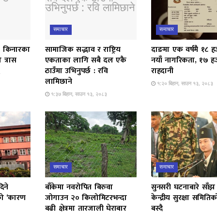
समाचार
समाचार
ती किनारका
सामाजिक सद्भाव र राष्ट्रिय
दाङमा एक वर्षमै १८ 
 त्रास
एकताका लागि सबै दल एकै
नयाँ नागरिकता, १७ ह
ठाउँमा उभिनुपर्छ : रवि
राहदानी
३
लामिछाने
१:२० बिहान, साउन १३, २०८३
१:३७ बिहान, साउन १३, २०८३
समाचार
समाचार
िने
बाँकेमा नवरोपित बिरुवा
सुनसरी घटनाबारे साँझ
चको ‘कारण
जोगाउन २० किलोमिटरभन्दा
केन्द्रीय सुरक्षा समिति
बढी क्षेत्रमा तारजाली घेराबार
बस्दै