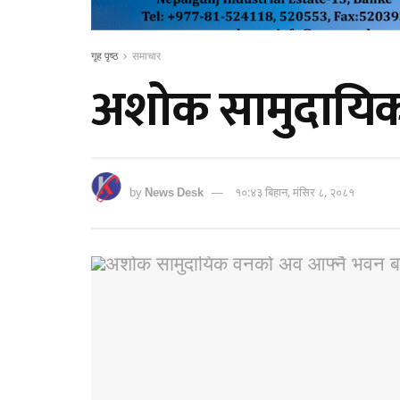
गृह पृष्ठ
समाचार
अशोक सामुदायिक 
by
News Desk
१०:४३ बिहान, मंसिर ८, २०८१