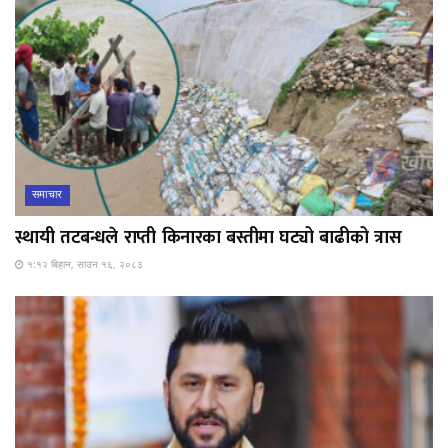
समाचार
स्थायी तटबन्धले राप्ती किनारका बस्तीमा घट्यो बाढीको त्रास
१:१२ बिहान, साउन १६, २०८३