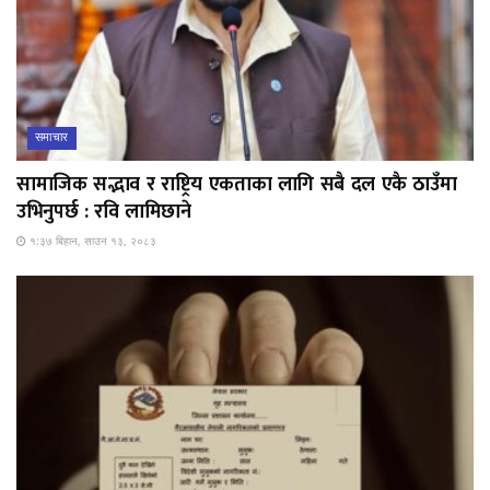
समाचार
सामाजिक सद्भाव र राष्ट्रिय एकताका लागि सबै दल एकै ठाउँमा
उभिनुपर्छ : रवि लामिछाने
१:३७ बिहान, साउन १३, २०८३