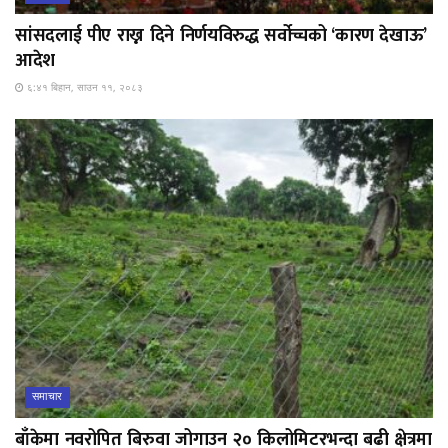
सांसदलाई पीए राख्न दिने निर्णयविरुद्ध सर्वोच्चको ‘कारण देखाऊ’
आदेश
६:४१ बिहान, साउन ११, २०८३
समाचार
बाँकेमा नवरोपित बिरुवा जोगाउन २० किलोमिटरभन्दा बढी क्षेत्रमा