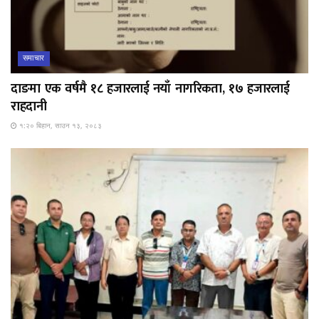
समाचार
दाङमा एक वर्षमै १८ हजारलाई नयाँ नागरिकता, १७ हजारलाई
राहदानी
१:२० बिहान, साउन १३, २०८३