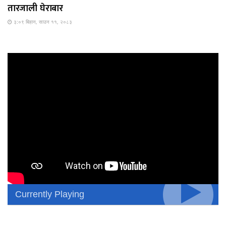
तारजाली घेराबार
३:०९ बिहान, साउन ११, २०८३
Currently Playing